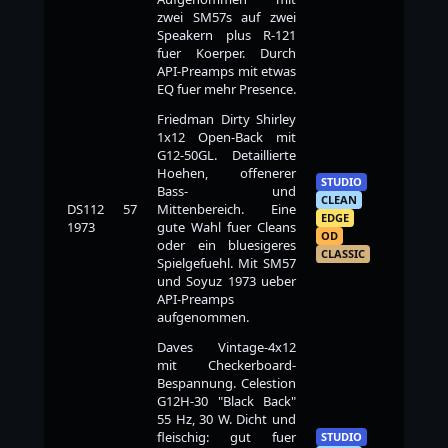
zwei SM57s auf zwei
Speakern plus R-121
fuer Koerper. Durch
API-Preamps mit etwas
EQ fuer mehr Presence.
Friedman Dirty Shirley
1x12 Open-Back mit
G12-50GL. Detaillierte
Hoehen, offenerer
STUDIO
Bass- und
CLEAN
DS112 57
Mittenbereich. Eine
EDGE
1973
gute Wahl fuer Cleans
OD
oder ein bluesigeres
CLASSIC
Spielgefuehl. Mit SM57
und Soyuz 1973 ueber
API-Preamps
aufgenommen.
Daves Vintage-4x12
mit Checkerboard-
Bespannung. Celestion
G12H-30 "Black Back"
55 Hz, 30 W. Dicht und
fleischig: gut fuer
STUDIO