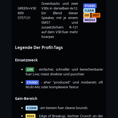
Greenbacks und zwei
STUDIO
GREEN+V30
V30s in derselben 4x12.
CLEAN
MIX
Ein Blend dieser
OD
DIST
5757121
Speaker, mit je einem
BRIDGE
SM57 und
zusaetzlichem R-121
auf dem V30 fuer mehr
Koerper.
Legende Der Profil-Tags
Einsatzzweck
- einfacher, schneller und berechenbarer
LIVE
fuer Live; meist direkter und punchier
- eher "produced" und mixbereit; oft
STUDIO
Multi-Mic oder komplexere Textur
Gain-Bereich
- am besten fuer cleane Sounds
CLEAN
- Edge of Breakup, leichter Crunch an der
EDGE