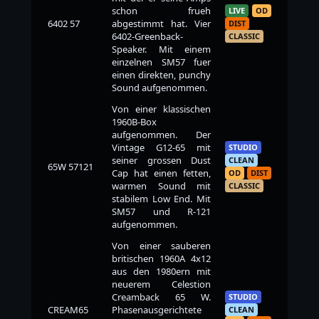
schon frueh
LIVE
OD
6402 57
abgestimmt hat. Vier
DIST
6402-Greenback-
CLASSIC
Speaker. Mit einem
einzelnen SM57 fuer
einen direkten, punchy
Sound aufgenommen.
Von einer klassischen
1960B-Box
aufgenommen. Der
Vintage G12-65 mit
STUDIO
seiner grossen Dust
CLEAN
65W 57121
Cap hat einen fetten,
OD
DIST
warmen Sound mit
CLASSIC
stabilem Low End. Mit
SM57 und R-121
aufgenommen.
Von einer sauberen
britischen 1960A 4x12
aus den 1980ern mit
neuerem Celestion
Creamback 65 W.
STUDIO
CREAM65
Phasenausgerichtete
CLEAN