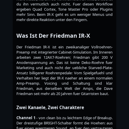
du ihn vermutlich auch nicht. Fuer diesen Workflow
ergeben Quad Cortex, Tone Master Pro oder Plugins
mehr Sinn. Beim IR-X geht es um weniger Menus und
mehr direkte Reaktion unter den Fingern.
Was Ist Der Friedman IR-X
Der Friedman IR-X ist ein zweikanaliger Vollroehren-
Preamp mit integrierter Cabinet-Simulation. Im Inneren
arbeiten zwei 12AX7-Roehren; Friedman gibt 200 V
Anodenspannung an. Das ist keine Deko-Roehre fuer
Marketing und auch nicht der uebliche Starved-Plate-
Ansatz billigerer Roehrenpedale: Vom Spielgefuehl und
Verhalten her liegt der IR-X naeher an einem normalen
Amp-Preamp. Voicing und Schaltung sind klar
Friedman, aus derselben Welt der Amps, die Dave
Friedman seit mehr als 20 Jahren fuer Gitarristen baut.
Zwei Kanaele, Zwei Charaktere
Channel 1
- von clean bis zu leichtem Edge of Breakup.
Der dreistufige BRIGHT-Schalter formt die Hoehen: aus
fuer einen waermeren Sound, an fuer den vertrauteren