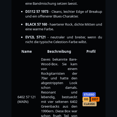
eine Bandmischung setzen laesst.
DS112 57 1973
- Cleans, leichter Edge of Breakup
und ein offenerer Blues-Charakter.
BLACK 57 160
- haerterer Rock, dichte Mitten und
eine warme Farbe.
EV12L 57121
- neutraler und breiter, wenn du
nicht die typische Celestion-Farbe willst.
Name
Beschreibung
Profil
Daves bekannte Bare-
Wood-Box. Sie kam
von einem
Rockgitarristen der
70er und hatte den
abgestrippten Look
schon damals.
Resonant und
STUDIO
6402 57 121
lebendig, bestueckt
OD
DIST
(MAIN)
mit vier seltenen 6402
CLASSIC
Greenbacks aus den
1990ern. Diese Box war
schon frueh Teil von