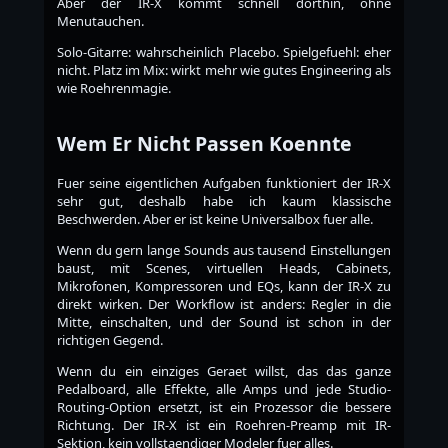
Aber der IR-X kommt schnell dorthin, ohne
Menutauchen.
Solo-Gitarre: wahrscheinlich Placebo. Spielgefuehl: eher
nicht. Platz im Mix: wirkt mehr wie gutes Engineering als
wie Roehrenmagie.
Wem Er Nicht Passen Koennte
Fuer seine eigentlichen Aufgaben funktioniert der IR-X
sehr gut, deshalb habe ich kaum klassische
Beschwerden. Aber er ist keine Universalbox fuer alle.
Wenn du gern lange Sounds aus tausend Einstellungen
baust, mit Scenes, virtuellen Heads, Cabinets,
Mikrofonen, Kompressoren und EQs, kann der IR-X zu
direkt wirken. Der Workflow ist anders: Regler in die
Mitte, einschalten, und der Sound ist schon in der
richtigen Gegend.
Wenn du ein einziges Geraet willst, das das ganze
Pedalboard, alle Effekte, alle Amps und jede Studio-
Routing-Option ersetzt, ist ein Prozessor die bessere
Richtung. Der IR-X ist ein Roehren-Preamp mit IR-
Sektion, kein vollstaendiger Modeler fuer alles.