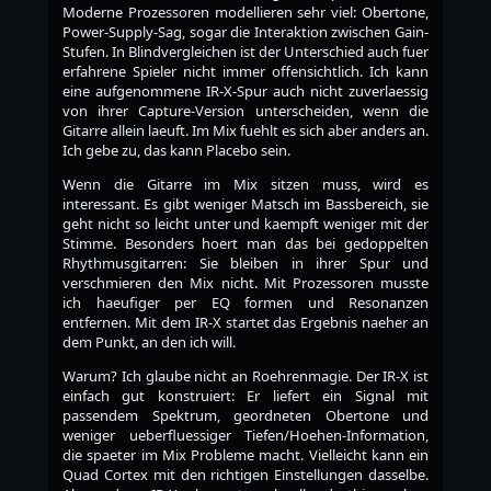
Moderne Prozessoren modellieren sehr viel: Obertone,
Power-Supply-Sag, sogar die Interaktion zwischen Gain-
Stufen. In Blindvergleichen ist der Unterschied auch fuer
erfahrene Spieler nicht immer offensichtlich. Ich kann
eine aufgenommene IR-X-Spur auch nicht zuverlaessig
von ihrer Capture-Version unterscheiden, wenn die
Gitarre allein laeuft. Im Mix fuehlt es sich aber anders an.
Ich gebe zu, das kann Placebo sein.
Wenn die Gitarre im Mix sitzen muss, wird es
interessant. Es gibt weniger Matsch im Bassbereich, sie
geht nicht so leicht unter und kaempft weniger mit der
Stimme. Besonders hoert man das bei gedoppelten
Rhythmusgitarren: Sie bleiben in ihrer Spur und
verschmieren den Mix nicht. Mit Prozessoren musste
ich haeufiger per EQ formen und Resonanzen
entfernen. Mit dem IR-X startet das Ergebnis naeher an
dem Punkt, an den ich will.
Warum? Ich glaube nicht an Roehrenmagie. Der IR-X ist
einfach gut konstruiert: Er liefert ein Signal mit
passendem Spektrum, geordneten Obertone und
weniger ueberfluessiger Tiefen/Hoehen-Information,
die spaeter im Mix Probleme macht. Vielleicht kann ein
Quad Cortex mit den richtigen Einstellungen dasselbe.