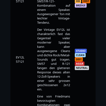
57121
SM57/R-121-
OD
DIST
Kombination auf
BRIDGE
einem Speaker.
Ausgewogener Ton mit
leichter Vintage-
Tendenz.
Der Vintage EV12L ist
charakterlich fast das
Gegenteil vieler
moderner Speaker,
kann aber
ausgewogene Cleans
STUDIO
und dichte Rock/Metal-
CLEAN
EV12L
Sounds gut tragen.
DIST
57121
SM57 und R-121
AGGR
fangen den glatteren
NEUTRAL
Response dieses alten
12-Zoll-Speakers in
einer sehr grossen
geschlossenen 2x12
ein.
Eine von Friedmans
bevorzugten
Kombinationen: zwei