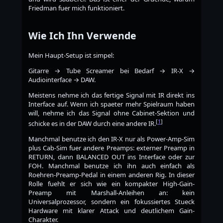
Friedman fuer mich funktioniert.
Wie Ich Ihn Verwende
Mein Haupt-Setup ist simpel:
Gitarre → Tube Screamer bei Bedarf → IR-X →
Audiointerface → DAW.
Meistens nehme ich das fertige Signal mit IR direkt ins
Interface auf. Wenn ich spaeter mehr Spielraum haben
will, nehme ich das Signal ohne Cabinet-Sektion und
[
1
]
schicke es in der DAW durch eine andere IR.
Manchmal benutze ich den IR-X nur als Power-Amp-Sim
plus Cab-Sim fuer andere Preamps: externer Preamp in
RETURN, dann BALANCED OUT ins Interface oder zur
FOH. Manchmal benutze ich ihn auch einfach als
Roehren-Preamp-Pedal in einem anderen Rig. In dieser
Rolle fuehlt er sich wie ein kompakter High-Gain-
Preamp mit Marshall-Anleihen an: kein
Universalprozessor, sondern ein fokussiertes Stueck
Hardware mit klarer Attack und deutlichem Gain-
Charakter.