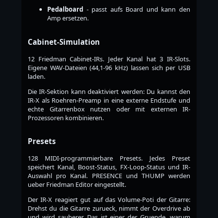
Pedalboard
- passt aufs Board und kann den
Amp ersetzen.
Cabinet-Simulation
12 Friedman Cabinet-IRs. Jeder Kanal hat 3 IR-Slots.
Eigene WAV-Dateien (44,1-96 kHz) lassen sich per USB
laden.
Die IR-Sektion kann deaktiviert werden: Du kannst den
IR-X als Roehren-Preamp in eine externe Endstufe und
echte Gitarrenbox nutzen oder mit externen IR-
Prozessoren kombinieren.
Presets
128 MIDI-programmierbare Presets. Jedes Preset
speichert Kanal, Boost-Status, FX-Loop-Status und IR-
Auswahl pro Kanal. PRESENCE und THUMP werden
ueber Friedman Editor eingestellt.
Der IR-X reagiert gut auf das Volume-Poti der Gitarre:
Drehst du die Gitarre zurueck, nimmt der Overdrive ab
und wird sauberer. Das ist einer der Gruende, warum