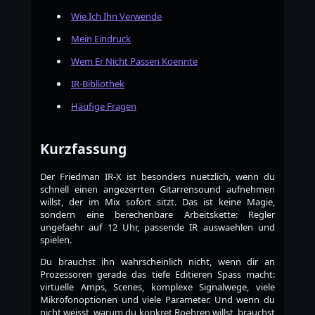
Wie Ich Ihn Verwende
Mein Eindruck
Wem Er Nicht Passen Koennte
IR-Bibliothek
Häufige Fragen
Kurzfassung
Der Friedman IR-X ist besonders nuetzlich, wenn du
schnell einen angezerrten Gitarrensound aufnehmen
willst, der im Mix sofort sitzt. Das ist keine Magie,
sondern eine berechenbare Arbeitskette: Regler
ungefaehr auf 12 Uhr, passende IR auswaehlen und
spielen.
Du brauchst ihn wahrscheinlich nicht, wenn dir an
Prozessoren gerade das tiefe Editieren Spass macht:
virtuelle Amps, Scenes, komplexe Signalwege, viele
Mikrofonoptionen und viele Parameter. Und wenn du
nicht weisst, warum du konkret Roehren willst, brauchst