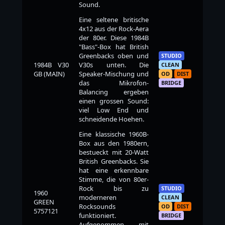
Sound.
Eine seltene britische
4x12 aus der Rock-Aera
der 80er. Diese 1984B
"Bass"-Box hat British
Greenbacks oben und
STUDIO
1984B V30
V30s unten. Die
CLEAN
GB (MAIN)
Speaker-Mischung und
OD
DIST
das Mikrofon-
BRIDGE
Balancing ergeben
einen grossen Sound:
viel Low End und
schneidende Hoehen.
Eine klassische 1960B-
Box aus den 1980ern,
bestueckt mit 20-Watt
British Greenbacks. Sie
hat eine erkennbare
Stimme, die von 80er-
Rock bis zu
STUDIO
1960
moderneren
CLEAN
GREEN
Rocksounds
OD
DIST
5757121
funktioniert.
BRIDGE
Aufgenommen mit