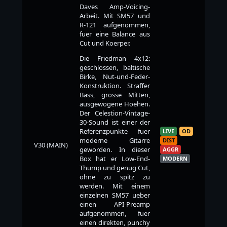
Daves Amp-Voicing-
Arbeit. Mit SM57 und
R-121 aufgenommen,
fuer eine Balance aus
Cut und Koerper.
Die Friedman 4x12:
geschlossen, baltische
Birke, Nut-und-Feder-
Konstruktion. Straffer
Bass, grosse Mitten,
ausgewogene Hoehen.
Der Celestion-Vintage-
30-Sound ist einer der
Referenzpunkte fuer
LIVE
OD
moderne Gitarre
DIST
V30 (MAIN)
geworden. In dieser
AGGR
Box hat er Low-End-
MODERN
Thump und genug Cut,
ohne zu spitz zu
werden. Mit einem
einzelnen SM57 ueber
einen API-Preamp
aufgenommen, fuer
einen direkten, punchy