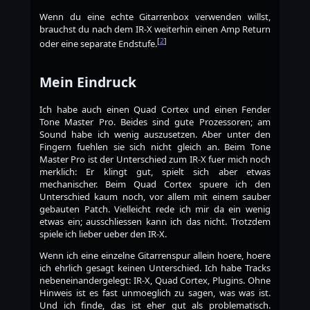
Wenn du eine echte Gitarrenbox verwenden willst,
brauchst du nach dem IR-X weiterhin einen Amp Return
[
2
]
oder eine separate Endstufe.
Mein Eindruck
Ich habe auch einen Quad Cortex und einen Fender
Tone Master Pro. Beides sind gute Prozessoren; am
Sound habe ich wenig auszusetzen. Aber unter den
Fingern fuehlen sie sich nicht gleich an. Beim Tone
Master Pro ist der Unterschied zum IR-X fuer mich noch
merklich: Er klingt gut, spielt sich aber etwas
mechanischer. Beim Quad Cortex spuere ich den
Unterschied kaum noch, vor allem mit einem sauber
gebauten Patch. Vielleicht rede ich mir da ein wenig
etwas ein; ausschliessen kann ich das nicht. Trotzdem
spiele ich lieber ueber den IR-X.
Wenn ich eine einzelne Gitarrenspur allein hoere, hoere
ich ehrlich gesagt keinen Unterschied. Ich habe Tracks
nebeneinandergelegt: IR-X, Quad Cortex, Plugins. Ohne
Hinweis ist es fast unmoeglich zu sagen, was was ist.
Und ich finde, das ist eher gut als problematisch.