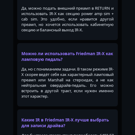
Да, можно подать внешний преамп в RETURN и
использовать IR-X как секцию power amp sim +
cab sim. Это удобно, если нравится другой
преамп, но хочется использовать кабинетную
секцию и балансный выход IR-X.
Можно ли использовать Friedman IR-X как
ламповую педаль?
Да, но с пониманием задачи. В таком режиме IR-
X скорее ведёт себя как характерный ламповый
преамп или Marshall на стероидах, а не как
нейтральная овердрайв-педаль. Его можно
встроить в другой тракт, если нужен именно
этот характер.
Какие IR в Friedman IR-X лучше выбрать
для записи драйва?