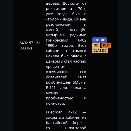
дерева. Достался от
рок-гитариста 70-х,
уже тогда был в
«голом» виде. Очень
резонансный и
живой, оснащён
четырьмя редкими
гринбэками 6402
STUDIO
6402 57 121
1990-х годов. Этот
OD
DIST
(MAIN)
кабинет с самого
CLASSIC
начала был рядом с
Дэйвом и стал частью
«рецепта»
озвучивания его
усилителей. Снят
комбинацией SM57 и
R-121 для баланса
между
пробивностью и
полнотой.
Friedman 4x12 —
закрытый кабинет из
балтийской берёзы
со шпунтовой