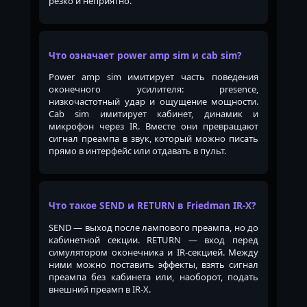
резко и неприятно.
Что означает power amp sim и cab sim?
Power amp sim имитирует часть поведения
оконечного усилителя: presence,
низкочастотный удар и ощущение мощности.
Cab sim имитирует кабинет, динамик и
микрофон через IR. Вместе они превращают
сигнал преампа в звук, который можно писать
прямо в интерфейс или отдавать в пульт.
Что такое SEND и RETURN в Friedman IR-X?
SEND — выход после лампового преампа, но до
кабинетной секции. RETURN — вход перед
симулятором оконечника и IR-секцией. Между
ними можно поставить эффекты, взять сигнал
преампа без кабинета или, наоборот, подать
внешний преамп в IR-X.