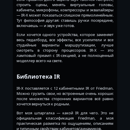
строить сцены, менять виртуальные головы,
кабинеты, микрофоны, компрессоры и эквалайзеры
— IR-X может показаться слишком прямолинейным.
Тут философия другая: ставишь ручки посередине,
включаешь — и звук уже готов.
Если хочется одного устройства, которое заменяет
весь педалборд, все эффекты, все усилители и все
студийные варианты маршрутизации, лучше
смотреть в сторону процессоров. IR-X — это
ламповый преамп с IR-секцией, а не полноценный
моделлер всего на свете.
Библиотека IR
IR-X поставляется с 12 кабинетными IR от Friedman.
Можно грузить свои, но встроенные очень хороши:
после множества сторонних вариантов всё равно
хочется вернуться к родным.
Вот моя шпаргалка — какой IR для чего. Это не
официальная классификация Friedman, а моя
практическая разметка по ощущениям, описаниям
и типичным свойствам кабинетов/динамиков.