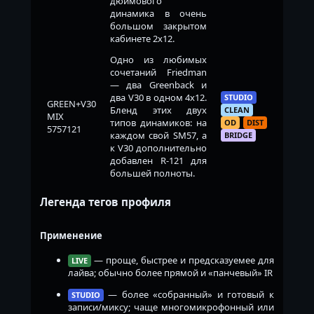
дюймового
динамика в очень
большом закрытом
кабинете 2x12.
Одно из любимых
сочетаний Friedman
— два Greenback и
два V30 в одном 4x12.
STUDIO
GREEN+V30
Бленд этих двух
CLEAN
MIX
типов динамиков: на
OD
DIST
5757121
каждом свой SM57, а
BRIDGE
к V30 дополнительно
добавлен R-121 для
большей полноты.
Легенда тегов профиля
Применение
— проще, быстрее и предсказуемее для
LIVE
лайва; обычно более прямой и «панчевый» IR
— более «собранный» и готовый к
STUDIO
записи/миксу; чаще многомикрофонный или