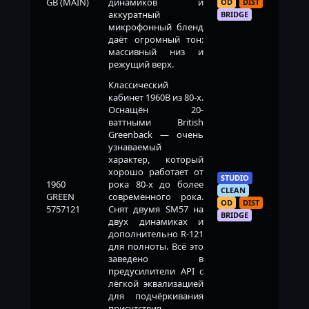
GB (MAIN)
динамиков и
OD
DIST
аккуратный
BRIDGE
микрофонный бленд
даёт огромный тон:
массивный низ и
режущий верх.
Классический
кабинет 1960B из 80-х.
Оснащён 20-
ваттными British
Greenback — очень
узнаваемый
характер, который
хорошо работает от
STUDIO
1960
рока 80-х до более
CLEAN
GREEN
современного рока.
OD
DIST
5757121
Снят двумя SM57 на
BRIDGE
двух динамиках и
дополнительно R-121
для полноты. Всё это
заведено в
предусилители API с
лёгкой эквализацией
для подчёркивания
присутствия.