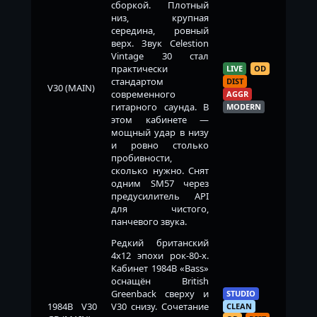
сборкой. Плотный
низ, крупная
середина, ровный
верх. Звук Celestion
Vintage 30 стал
практически
LIVE
OD
стандартом
DIST
V30 (MAIN)
современного
AGGR
гитарного саунда. В
MODERN
этом кабинете —
мощный удар в низу
и ровно столько
пробивности,
сколько нужно. Снят
одним SM57 через
предусилитель API
для чистого,
панчевого звука.
Редкий британский
4x12 эпохи рок-80-х.
Кабинет 1984B «Bass»
оснащён British
Greenback сверху и
STUDIO
1984B V30
V30 снизу. Сочетание
CLEAN