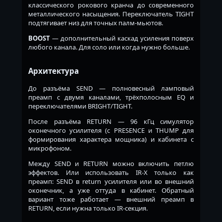
классического рокового кранча до современного
металлического насыщения. Переключатель TIGHT
подтягивает низ для точных палм-мьютов.
BOOST
— дополнительный каскад усиления поверх
любого канала. Для соло или когда нужно больше.
Архитектура
До разъёма SEND — полновесный ламповый
преамп с двумя каналами, трёхполосным EQ и
переключателями BRIGHT/TIGHT.
После разъёма RETURN — 96 кГц симулятор
оконечного усилителя (с PRESENCE и THUMP для
формирования характера мощника) и кабинета с
микрофоном.
Между SEND и RETURN можно включить петлю
эффектов. Или использовать IR-X только как
преамп: SEND в return усилителя или во внешний
оконечник, а уже оттуда в кабинет. Обратный
вариант тоже работает — внешний преамп в
RETURN, если нужна только IR-секция.