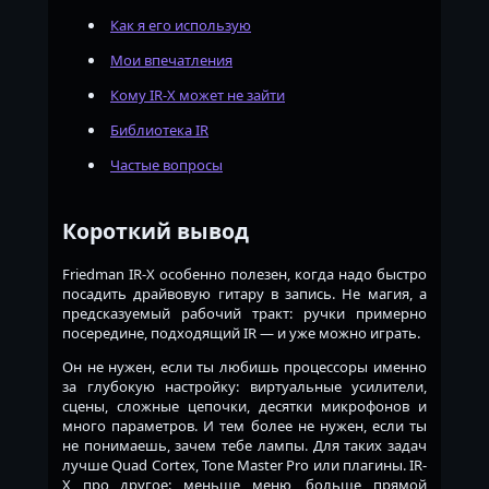
Как я его использую
Мои впечатления
Кому IR-X может не зайти
Библиотека IR
Частые вопросы
Короткий вывод
Friedman IR-X особенно полезен, когда надо быстро
посадить драйвовую гитару в запись. Не магия, а
предсказуемый рабочий тракт: ручки примерно
посередине, подходящий IR — и уже можно играть.
Он не нужен, если ты любишь процессоры именно
за глубокую настройку: виртуальные усилители,
сцены, сложные цепочки, десятки микрофонов и
много параметров. И тем более не нужен, если ты
не понимаешь, зачем тебе лампы. Для таких задач
лучше Quad Cortex, Tone Master Pro или плагины. IR-
X про другое: меньше меню, больше прямой