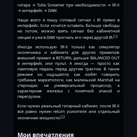
гитара → Tube Screamer при необходимости → IR-X
→ интерфейс → DAW.
Чаще всего я пишу готовый сигнал с IR прямо в
интерфейс. Если хочется оставить больше свободы
на потом, можно взять сигнал без кабинетной
[
1
]
секции и уже в DAW прогнать его через другой IR.
Иногда использую IR-X только как симулятор
оконечника и кабинета для других преампов:
внешний преамп в RETURN, дальше BALANCED OUT
в интерфейс или пульт. А иногда — просто как
ламповую педаль перед другим трактом. В таком
режиме он ощущается, как любят говорить
грёбаные маркетологи, как маленький Marshall на
стероидах: не универсальный процессор, а
характерная железка с понятной атакой и
перегрузом.
Если нужен реальный гитарный кабинет, после IR-X
всё равно нужен return усилителя или отдельный
[
2
]
оконечник мощности.
Мои впечатления