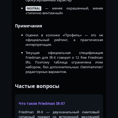
сфокусированный характер
— менее окрашенный, менее
NEUTRAL
«типично винтажный»
Примечания
Оценки в колонке «Профиль» — это не
официальный рейтинг, а практическая
интерпретация.
Текущая официальная спецификация
Friedman для IR-X говорит о 12 free Friedman
IRs. Поэтому таблица ограничена этим
набором, без дополнительных OwnHammer/
редакторных вариантов.
Частые вопросы
Что такое Friedman IR-X?
Friedman IR-X — двухканальный ламповый
гитарный преамп со встроенной эмуляцией