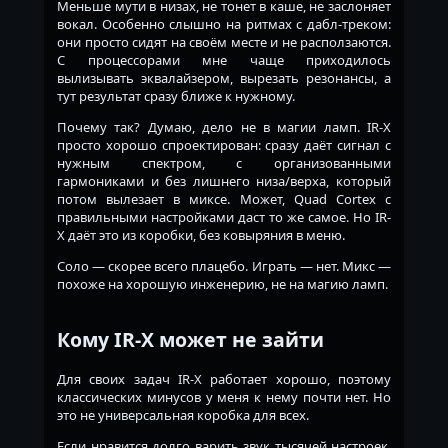
Меньше мути в низах, не тонет в каше, не заслоняет
вокал. Особенно слышно на ритмах с дабл-треком:
они просто сидят на своём месте и не расползаются.
С процессорами мне чаще приходилось
вылизывать эквалайзером, вырезать резонансы, а
тут результат сразу ближе к нужному.
Почему так? Думаю, дело не в магии ламп. IR-X
просто хорошо спроектирован: сразу даёт сигнал с
нужным спектром, с организованными
гармониками и без лишнего низа/верха, который
потом вылезает в миксе. Может, Quad Cortex с
правильными настройками даст то же самое. Но IR-
X даёт это из коробки, без ковыряния в меню.
Соло — скорее всего плацебо. Играть — нет. Микс —
похоже на хорошую инженерию, не на магию ламп.
Кому IR-X может не зайти
Для своих задач IR-X работает хорошо, поэтому
классических минусов у меня к нему почти нет. Но
это не универсальная коробка для всех.
Если нравится долго варить звук тысячей настроек,