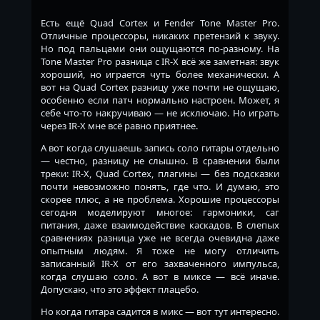
Есть ещё Quad Cortex и Fender Tone Master Pro.
Отличные процессоры, никаких претензий к звуку.
Но под пальцами они ощущаются по-разному. На
Tone Master Pro разница с IR-X всё же заметная: звук
хороший, но играется чуть более механически. А
вот на Quad Cortex разницу уже почти не ощущаю,
особенно если патч нормально настроен. Может, я
себе что-то накручиваю — не исключаю. Но играть
через IR-X мне всё равно приятнее.
А вот когда слушаешь запись соло гитары отдельно
— честно, разницу не слышно. В сравнении были
треки: IR-X, Quad Cortex, плагины — без подсказки
почти невозможно понять, где что. И думаю, это
скорее плюс, а не проблема. Хорошие процессоры
сегодня моделируют многое: гармоники, саг
питания, даже взаимодействие каскадов. В слепых
сравнениях разница уже не всегда очевидна даже
опытным людям. Я тоже не могу отличить
записанный IR-X от его захваченного импульса,
когда слушаю соло. А вот в миксе — всё иначе.
Допускаю, что это эффект плацебо.
Но когда гитара садится в микс — вот тут интересно.