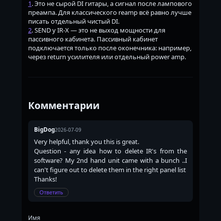
1
. Это не сырой DI гитары, а сигнал после лампового
преампа. Для классического reamp всё равно лучше
писать отдельный чистый DI.
2
. SEND у IR-X — это не выход мощности для
пассивного кабинета. Пассивный кабинет
подключается только после оконечника: например,
через return усилителя или отдельный power amp.
Комментарии
BigDog
2026-07-09
Very helpful, thank you this is great.
Question - any idea how to delete IR's from the
software? My 2nd hand unit came with a bunch ..I
can't figure out to delete them in the right panel list
Thanks!
Ответить
Имя