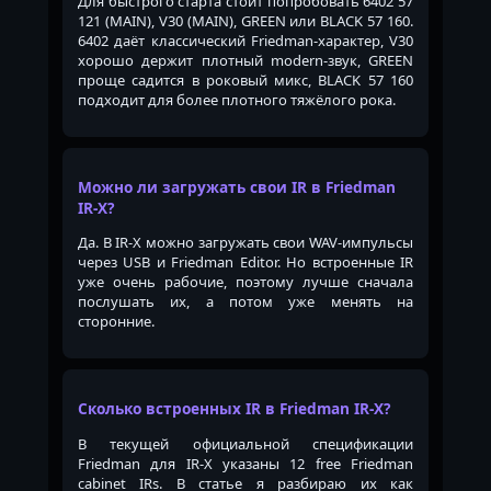
Для быстрого старта стоит попробовать 6402 57
121 (MAIN), V30 (MAIN), GREEN или BLACK 57 160.
6402 даёт классический Friedman-характер, V30
хорошо держит плотный modern-звук, GREEN
проще садится в роковый микс, BLACK 57 160
подходит для более плотного тяжёлого рока.
Можно ли загружать свои IR в Friedman
IR-X?
Да. В IR-X можно загружать свои WAV-импульсы
через USB и Friedman Editor. Но встроенные IR
уже очень рабочие, поэтому лучше сначала
послушать их, а потом уже менять на
сторонние.
Сколько встроенных IR в Friedman IR-X?
В текущей официальной спецификации
Friedman для IR-X указаны 12 free Friedman
cabinet IRs. В статье я разбираю их как