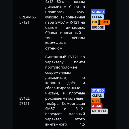
4x12 80-х с новым
динамиком Celestion
Creamback 65W.
STUDIO
CREAM65
Фазово выровненная
CLEAN
57121
пара SM57 и R-121 на
OD
DIST
одном динамике.
BRIDGE
Сбалансированный
тон с лёгким
винтажным
оттенком.
Винтажный EV12L по
характеру почти
противоположен
современным
динамикам, но
хорошо даёт и
сбалансированные
STUDIO
чистые, и плотные
CLEAN
EV12L
роковые/метальные
DIST
57121
тембры. Комбинация
AGGR
SM57 и R-121
NEUTRAL
передаёт плавный
характер этого
винтажного 12-