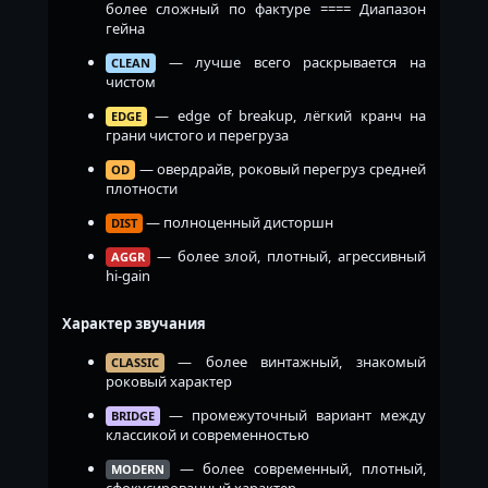
более сложный по фактуре ==== Диапазон
гейна
— лучше всего раскрывается на
CLEAN
чистом
— edge of breakup, лёгкий кранч на
EDGE
грани чистого и перегруза
— овердрайв, роковый перегруз средней
OD
плотности
— полноценный дисторшн
DIST
— более злой, плотный, агрессивный
AGGR
hi-gain
Характер звучания
— более винтажный, знакомый
CLASSIC
роковый характер
— промежуточный вариант между
BRIDGE
классикой и современностью
— более современный, плотный,
MODERN