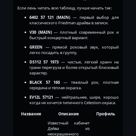
Если лень читать всю таблицу, лучше начать так:
6402 57 121 (MAIN)
— первый выбор для
классического Friedman-драйва в записи.
V30 (MAIN)
— плотный современный рок и
быстрый концертный вариант.
GREEN
— прямой роковый звук, который
легко посадить в группу.
DS112 57 1973
— чистые, лёгкий кранч на
грани перегруза и более открытый блюзовый
характер.
BLACK 57 160
— тяжёлый рок, плотная
середина и тёплая окраска.
EV12L 57121
— нейтральнее, шире, хорошо
когда не хочется типичного Celestion-окраса.
Название
Описание
Профиль
Известный кабинет
Дэйва из
неокрашенного