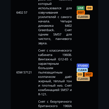
который
использовался для
LIVE
OD
6402 57
озвучивания
DIST
усилителей с самого
CLASSIC
начала. Четыре
динамика 6402
Greenback. Снят
одним SM57 для
чистого, панчевого
звука.
Снят с классического
кабинета 1960B.
Винтажный G12-65 с
характерным
STUDIO
большим
CLEAN
65W 57121
пылезащитным
OD
DIST
колпачком даёт
CLASSIC
жирный, тёплый тон
и плотный низ. Снят
комбинацией SM57 и
R-121.
Снят с безупречного
британского 1960A