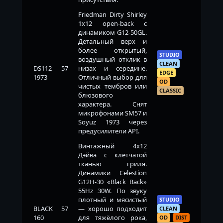
Friedman Dirty Shirley
1x12 open-back с
динамиком G12-50GL.
Детальный верх и
более открытый,
STUDIO
воздушный отклик в
CLEAN
DS112 57
низах и середине.
EDGE
1973
Отличный выбор для
OD
чистых тембров или
CLASSIC
блюзового
характера. Снят
микрофонами SM57 и
Soyuz 1973 через
предусилители API.
Винтажный 4x12
Дэйва с клетчатой
тканью гриля.
Динамики Celestion
G12H-30 «Black Back»
55Hz 30W. По звуку
плотный и мясистый
STUDIO
BLACK 57
— хорошо подходит
CLEAN
160
для тяжёлого рока,
OD
DIST