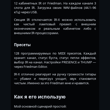
12 кабинетных IR от Friedman. На каждом канале 3
слота для IR. Загрузка своих WAV-файлов (44.1–96
кГц) через USB.
Секция IR отключается: IR-X можно использовать
как чистый ламповый преамп с внешним
оконечником и реальным кабинетом либо с
внешними IR-процессорами.
Пресеты
128 программируемых по MIDI пресетов. Каждый
хранит: канал, статус буста, статус петли эффектов,
выбор IR на канал. Настройки PRESENCE и THUMP —
через Friedman Editor.
IR-X отлично реагирует на ручку громкости гитары
— убавил и перегруз уходит, звук становится
чистым. Именно за это Friedman мне и нравится.
Как я его использую
Мой основной сценарий простой: