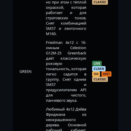
но при этом с тёплой
CLASSIC
окраской, которая
работает и для
стратовских тонов.
Снят комбинацией
SM57 и ленточного
M160.
Friedman 4x12 с 16-
омным Celestion
G12M-25 Greenback
даёт классическую
роковую
LIVE
тональность, которая
CLEAN
GREEN
легко садится в
OD
DIST
группу. Снят одним
CLASSIC
SM57 и
предусилителем API
для чистого,
панчевого звука.
Любимый 4x12 Дэйва
Фридмана из
неокрашенного
дерева. Основной
рабочий кабинет,