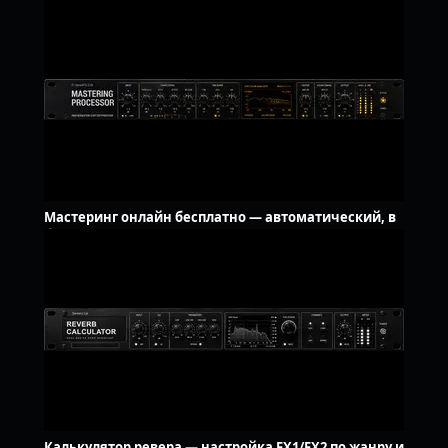
пунктир и триоли, LFO Гц
Мастеринг онлайн бесплатно — автоматический, в
браузере
Калькулятор ревера — настройка FX1/FX2 по жанру и