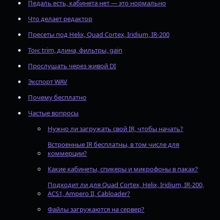
Педаль есть, кабинета нет — это нормально
Что делает редактор
Пресеты под Helix, Quad Cortex, Iridium, IR-200
Тон: trim, длина, фильтры, gain
Прослушать через живой DI
Экспорт WAV
Почему бесплатно
Частые вопросы
Нужно ли загружать свой IR, чтобы начать?
Встроенные IR бесплатны, в том числе для
коммерции?
Какие кабинеты, спикеры и микрофоны в паках?
Подходит ли для Quad Cortex, Helix, Iridium, IR-200,
ACS1, Ampero II, Cabloader?
Файлы загружаются на сервер?