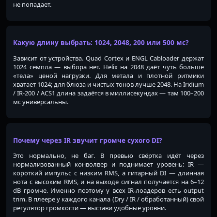
не попадает.
Какую длину выбрать: 1024, 2048, 200 или 500 мс?
Зависит от устройства. Quad Cortex и ENGL Cabloader держат
1024 семпла — выбора нет. Helix на 2048 даёт чуть больше
«тела» ценой нагрузки. Для метала и плотной ритмики
хватает 1024; для блюза и чистых тонов лучше 2048. На Iridium
/ IR-200 / ACS1 длина задаётся в миллисекундах — там 100–200
мс универсальны.
Почему через IR звучит громче сухого DI?
Это нормально, не баг. В превью свёртка идёт через
нормализованный конволвер и поднимает уровень: IR —
короткий импульс с низким RMS, а гитарный DI — длинная
нота с высоким RMS, и на выходе сигнал получается на 6–12
dB громче. Именно поэтому у всех IR-лоадеров есть output
trim. В плеере у каждого канала (Dry / IR / обработанный) свой
регулятор громкости — выстави удобные уровни.