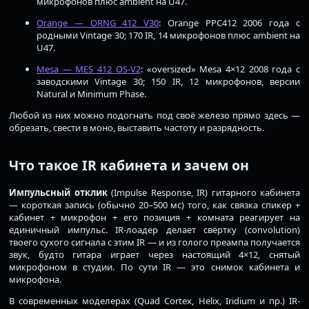
микрофонов плюс ambient на U47.
Orange — ORNG 412 V30
: Orange PPC412 2006 года с
родными Vintage 30; 170 IR, 14 микрофонов плюс ambient на
U47.
Mesa — MES 412 OS-V2
: «oversized» Mesa 4×12 2008 года с
заводскими Vintage 30; 150 IR, 12 микрофонов, версии
Natural и Minimum Phase.
Любой из них можно подогнать под своё железо прямо здесь —
обрезать, свести в моно, выставить частоту и разрядность.
Что такое IR кабинета и зачем он
Импульсный отклик
(Impulse Response, IR) гитарного кабинета
— короткая запись (обычно 20–500 мс) того, как связка спикер +
кабинет + микрофон + его позиция + комната реагирует на
единичный импульс. IR-лоадер делает свёртку (convolution)
твоего сухого сигнала с этим IR — и из голого преампа получается
звук, будто гитара играет через настоящий 4×12, снятый
микрофоном в студии. По сути IR — это снимок кабинета и
микрофона.
В современных моделерах (Quad Cortex, Helix, Iridium и пр.) IR-