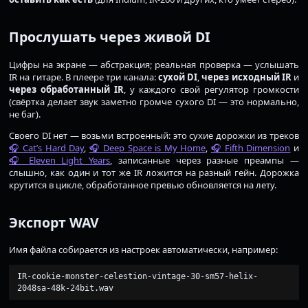
Прослушать через живой DI
Цифры на экране — абстракция; реальная проверка — услышать
IR на гитаре. В плеере три канала:
сухой DI
,
через исходный IR
и
через обработанный IR
, у каждого свой регулятор громкости
(свёртка делает звук заметно громче сухого DI — это нормально,
не баг).
Своего DI нет — возьми встроенный: это сухие дорожки из треков
Cat’s Hard Day
,
Deep Space is My Home
,
Fifth Dimension
и
Eleven Light Years
, записанные через разные преампы —
слышно, как один и тот же IR ложится на разный гейн. Дорожка
крутится в цикле, обработанное превью обновляется на лету.
Экспорт WAV
Имя файла собирается из настроек автоматически, например:
IR-cookie-monster-celestion-vintage-30-sm57-helix-
2048sa-48k-24bit.wav