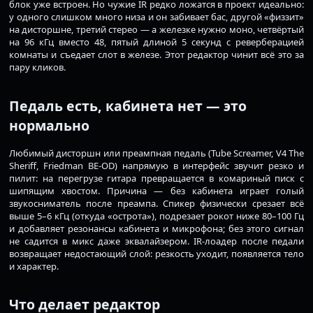
блок уже встроен. Но чужие IR редко ложатся в проект идеально:
у одного слишком много низа и он забивает бас, другой «физзит»
на дисторшне, третий стерео — а железке нужно моно, четвёртый
на 96 кГц вместо 48, пятый длиной 5 секунд с реверберацией
комнаты и съедает слот в железе. Этот редактор чинит всё это за
пару кликов.
Педаль есть, кабинета нет — это
нормально
Любимый дисторшн или преампная педаль (Tube Screamer, V4 The
Sheriff, Friedman BE-OD) напрямую в интерфейс звучит резко и
пилит: на перегрузе гитара превращается в комариный писк с
шипящим хвостом. Причина — без кабинета играет голый
звукосниматель после преампа. Спикер физически срезает всё
выше 5–6 кГц (откуда «острота»), подрезает рокот ниже 80–100 Гц
и добавляет резонансы кабинета и микрофона; без этого сигнал
не садится в микс даже эквалайзером. IR-лоадер после педали
возвращает недостающий слой: резкость уходит, появляется тело
и характер.
Что делает редактор