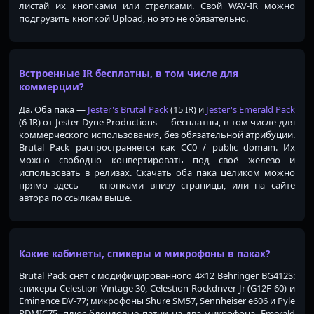
листай их кнопками или стрелками. Свой WAV-IR можно
подгрузить кнопкой Upload, но это не обязательно.
Встроенные IR бесплатны, в том числе для
коммерции?
Да. Оба пака —
Jester's Brutal Pack
(15 IR) и
Jester's Emerald Pack
(6 IR) от Jester Dyne Productions — бесплатны, в том числе для
коммерческого использования, без обязательной атрибуции.
Brutal Pack распространяется как CC0 / public domain. Их
можно свободно конвертировать под своё железо и
использовать в релизах. Скачать оба пака целиком можно
прямо здесь — кнопками внизу страницы, или на сайте
автора по ссылкам выше.
Какие кабинеты, спикеры и микрофоны в паках?
Brutal Pack снят с модифицированного 4×12 Behringer BG412S:
спикеры Celestion Vintage 30, Celestion Rockdriver Jr (G12F-60) и
Eminence DV-77; микрофоны Shure SM57, Sennheiser e606 и Pyle
PDMIC75, плюс блендовые патчи на два микрофона. Emerald