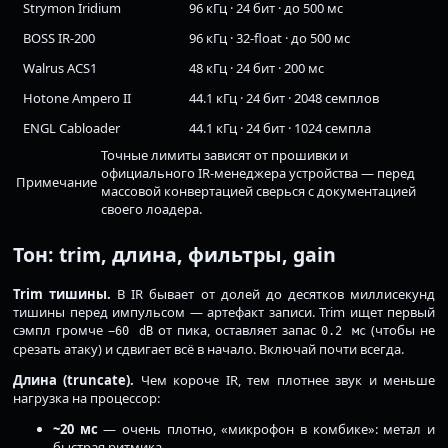
Strymon Iridium
96 кГц · 24 бит · до 500 мс
BOSS IR-200
96 кГц · 32-float · до 500 мс
Walrus ACS1
48 кГц · 24 бит · 200 мс
Hotone Ampero II
44.1 кГц · 24 бит · 2048 семплов
ENGL Cabloader
44.1 кГц · 24 бит · 1024 семпла
Точные лимиты зависят от прошивки и
официального IR-менеджера устройства — перед
Примечание
массовой конвертацией сверься с документацией
своего лоадера.
Тон: trim, длина, фильтры, gain
Trim тишины.
В IR бывает от долей до десятков миллисекунд
тишины перед импульсом — артефакт записи. Trim ищет первый
сэмпл громче
от пика, оставляет запас
(чтобы не
−60 dB
0.2 мс
срезать атаку) и сдвигает всё в начало. Включай почти всегда.
Длина (truncate).
Чем короче IR, тем плотнее звук и меньше
нагрузка на процессор:
~20 мс
— очень плотно, «микрофон в комбике»: метал и
быстрая ритмика.