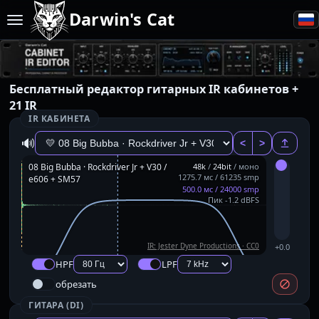
Darwin's Cat
Бесплатный редактор гитарных IR кабинетов +
21 IR
IR КАБИНЕТА
🔊
<
>
08 Big Bubba · Rockdriver Jr + V30 /
48k
/
24bit
/ моно
1275.7 мс / 61235 smp
e606 + SM57
500.0 мс / 24000 smp
Пик -1.2 dBFS
IR: Jester Dyne Productions · CC0
+0.0
HPF
LPF
обрезать
ГИТАРА (DI)