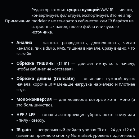
Редактор готовит
существующий
WAV-IR — чистит,
конвертирует, фильтрует, экспортирует. Это не amp
Примечание
modeler и не генератор кабинетов: сам IR берётся из
встроенных паков, твоего файла или чужого
источника.
Анализ
— частота, разрядность, длительность, число
каналов, пик в dBFS, RMS, тишина в начале. Сразу видно, что
за файл.
Обрезка тишины (trim)
— двигает импульс к началу,
чтобы кабинет не «отставал».
Обрезка длины (truncate)
— оставляет нужный кусок
начала; короче IR = меньше нагрузка на железо и плотнее
звук.
Mono-конверсия
— для лоадеров, которые хотят моно (а
это большинство).
HPF / LPF
— тональная коррекция: убрать рокот снизу или
«пилу» сверху.
IR-gain
— непрерывный фейдер уровня IR от −24 до +12 dB
(заменил прежнюю кнопку Normalize): уровень подгоняешь