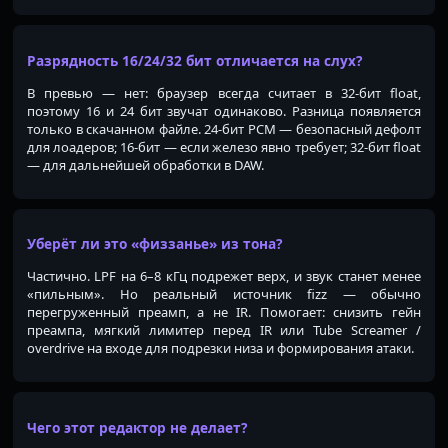
Разрядность 16/24/32 бит отличается на слух?
В превью — нет: браузер всегда считает в 32-бит float,
поэтому 16 и 24 бит звучат одинаково. Разница появляется
только в скачанном файле. 24-бит PCM — безопасный дефолт
для лоадеров; 16-бит — если железо явно требует; 32-бит float
— для дальнейшей обработки в DAW.
Уберёт ли это «физзанье» из тона?
Частично. LPF на 6–8 кГц подрежет верх, и звук станет менее
«пильным». Но реальный источник fizz — обычно
перегруженный преамп, а не IR. Помогает: снизить гейн
преампа, мягкий лимитер перед IR или Tube Screamer /
overdrive на входе для подрезки низа и формирования атаки.
Чего этот редактор не делает?