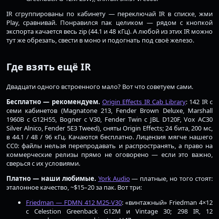
IR сгруппированы по кабинету — переключай IR в списке, жми
Play, сравнивай. Понравился пак целиком — рядом с кнопкой
экспорта качается весь zip (44.1 и 48 кГц). А любой из этих IR можно
тут же обрезать, свести в моно и подогнать под своё железо.
Где взять ещё IR
Двадцати одного встроенного мало? Вот что советуем сами.
Бесплатно — рекомендуем.
Origin Effects IR Cab Library
: 142 IR с
семи кабинетов (Magnatone 213, Fender Brown Deluxe, Marshall
1960B с G12H55, Bogner с V30, Fender Twin с JBL D120F, Vox AC30
Silver Alnico, Fender 5E3 Tweed), сняты Origin Effects; 24 бита, 200 мс,
в 44.1 / 48 / 96 кГц. Качаются бесплатно. Лицензия мягче нашего
CC0: файлы нельзя перепродавать и распространять, а право на
коммерческие релизы прямо не оговорено — если это важно,
сверься с их условиями.
Платно — наши любимые.
York Audio
— платные, но того стоят:
эталонное качество, ~$15–20 за пак. Вот три:
Friedman — FDMN 412 M25-V30
: «винтажный» Friedman 4×12
с Celestion Greenback G12M и Vintage 30; 298 IR, 12