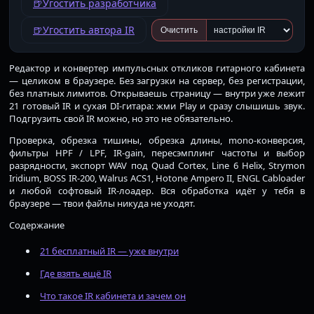
🍺
Угостить разработчика
🍺
Угостить автора IR
Очистить
Редактор и конвертер импульсных откликов гитарного кабинета
— целиком в браузере. Без загрузки на сервер, без регистрации,
без платных лимитов. Открываешь страницу — внутри уже лежит
21 готовый IR и сухая DI-гитара: жми Play и сразу слышишь звук.
Подгрузить свой IR можно, но это не обязательно.
Проверка, обрезка тишины, обрезка длины, mono-конверсия,
фильтры HPF / LPF, IR-gain, пересэмплинг частоты и выбор
разрядности, экспорт WAV под Quad Cortex, Line 6 Helix, Strymon
Iridium, BOSS IR-200, Walrus ACS1, Hotone Ampero II, ENGL Cabloader
и любой софтовый IR-лоадер. Вся обработка идёт у тебя в
браузере — твои файлы никуда не уходят.
Содержание
21 бесплатный IR — уже внутри
Где взять ещё IR
Что такое IR кабинета и зачем он