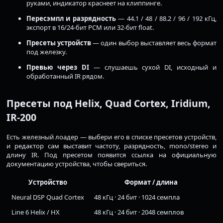
руками, индикатор краснеет на клиппинге.
Пересэмпл и разрядность
— 44.1 / 48 / 88.2 / 96 / 192 кГц,
экспорт в 16/24-бит PCM или 32-бит float.
Пресеты устройств
— один выбор выставляет весь формат
под железку.
Превью через DI
— слушаешь сухой DI, исходный и
обработанный IR рядом.
Пресеты под Helix, Quad Cortex, Iridium,
IR-200
Есть железный лоадер — выбери его в списке пресетов устройств,
и редактор сам выставит частоту, разрядность, mono/stereo и
длину IR. Под пресетом появится ссылка на официальную
документацию устройства, чтобы свериться.
Устройство
Формат / длина
Neural DSP Quad Cortex
48 кГц · 24 бит · 1024 семпла
Line 6 Helix / HX
48 кГц · 24 бит · 2048 семплов