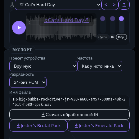
🎸
<
>
♫
Cat's Hard Day
↗
Сухой
IR
Обр.
ЭКСПОРТ
Пресет устройства
Частота
Разрядность
Имя файла
IR-big-bubba-rockdriver-jr-v30-e606-sm57-500ms-48k-2
4bit-hp80-lp7k.wav
Скачать обработанный IR
Jester's Brutal Pack
Jester's Emerald Pack