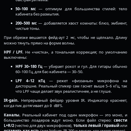
50–100 мс
— оптимум для большинства стилей: тело
кабинета без размытия.
200–500 мс
— добавляется хвост комнаты: блюз, эмбиент,
чистые тоны.
При обрезке вешается фейд-аут
, чтобы не щёлкало. Длину
2 мс
можно тянуть прямо на форме волны.
HPF / LPF.
Не «чистка», а тональная коррекция; по умолчанию
выключены:
HPF 30–180 Гц
— убирает рокот и гул. Для гитары обычно
60–100 Гц, для бас-кабинета — 30–50.
LPF 4–12 кГц
— режет «физзанье» микрофона на
дисторшне. Реальный спикер сам гаснет выше 5–6 кГц, так
что LPF чаще делает звук реалистичнее, а не глуше.
IR-gain.
Непрерывный фейдер уровня IR. Индикатор краснеет,
когда пик дотягивает до
.
0 dBFS
Каналы.
Реальный кабинет под один микрофон — это моно, и
большинство лоадеров ждут моно. Если файл стерео:
свести
L+R/2
(честно для двух микрофонов),
только левый / правый
или
оставить как есть
(для Iridium, IR-200 и других, кто умеет стерео).