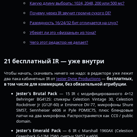
Какую длину выбрать: 1024, 2048, 200 или 500 мс?
Почему через IR звучит громче сухого DI?
Разрядность 16/24/32 бит отличается на слух?
Уберёт ли это «физзанье» из тона?
Чего этот редактор не делает?
21 бесплатный IR — уже внутри
Чтобы начать, скачивать ничего не надо: в редакторе уже лежит
два пака кабинетных IR от
Jester Dyne Productions
—
бесплатных,
в том числе для коммерции, без обязательной атрибуции
.
Jester’s Brutal Pack
— 15 IR с модифицированного 4×12
Behringer BG412S: спикеры Celestion Vintage 30, Celestion
Rockdriver Jr (G12F-60) и Eminence DV-77, микрофоны Shure
SM57, Sennheiser e606 и Pyle PDMIC75, плюс блендовые
патчи на два микрофона. Распространяется как CC0 / public
domain.
Jester’s Emerald Pack
— 6 IR с Marshall 1960AX (Celestion
Greenback G-12M 25W), снятых SM57 и e606.