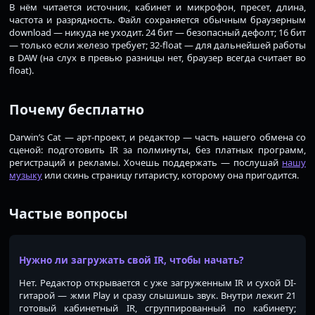
В нём читается источник, кабинет и микрофон, пресет, длина,
частота и разрядность. Файл сохраняется обычным браузерным
download — никуда не уходит. 24 бит — безопасный дефолт; 16 бит
— только если железо требует; 32-float — для дальнейшей работы
в DAW (на слух в превью разницы нет, браузер всегда считает во
float).
Почему бесплатно
Darwin’s Cat — арт-проект, и редактор — часть нашего обмена со
сценой: подготовить IR за полминуты, без платных программ,
регистраций и рекламы. Хочешь поддержать — послушай
нашу
музыку
или скинь страницу гитаристу, которому она пригодится.
Частые вопросы
Нужно ли загружать свой IR, чтобы начать?
Нет. Редактор открывается с уже загруженным IR и сухой DI-
гитарой — жми Play и сразу слышишь звук. Внутри лежит 21
готовый кабинетный IR, сгруппированный по кабинету;