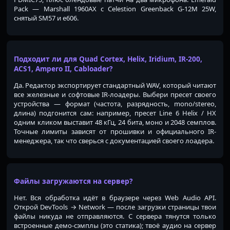
Pack — Marshall 1960AX с Celestion Greenback G-12M 25W,
снятый SM57 и e606.
Подходит ли для Quad Cortex, Helix, Iridium, IR-200,
ACS1, Ampero II, Cabloader?
Да. Редактор экспортирует стандартный WAV, который читают
все железные и софтовые IR-лоадеры. Выбери пресет своего
устройства — формат (частота, разрядность, mono/stereo,
длина) подгонится сам: например, пресет Line 6 Helix / HX
одним кликом выставит 48 кГц, 24 бита, моно и 2048 семплов.
Точные лимиты зависят от прошивки и официального IR-
менеджера, так что сверься с документацией своего лоадера.
Файлы загружаются на сервер?
Нет. Вся обработка идёт в браузере через Web Audio API.
Открой DevTools → Network — после загрузки страницы твои
файлы никуда не отправляются. С сервера тянутся только
встроенные демо-сэмплы (это статика); твоё аудио на сервер