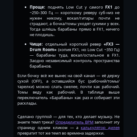
Проще:
поднять Low Cut у самого
FX1
до
~250–300 Гц — короткому реверу суб-низ не
нужен никому, вокал/гитары почти не
страдают, а бочка/томы уходят сухими у всех.
Тогда шлёшь барабаны прямо в FX1, ничего
не плодишь.
Чище:
отдельный короткий ревер
«FX3 —
Drum Room»
(копия FX1, но Low Cut ~350 Гц)
— барабаны туда, вокал/остальное в FX1.
Заодно независимый контроль пространства
барабанов.
Если бочку всё же вынес на свой канал — её держу
сухой (OFF), а оставшийся бус (рабочий/томы/
тарелки) можно слать смелее, почти как рабочий.
Томы веду как рабочий. В таблице выше
переключатель «Барабаны» как раз и собирает эти
расклады.
Сделано группой — для тех, кто делает музыку. Не
знаете темп трека?
Определитель BPM
заполнит эту
страницу одним кликом — а
калькулятор дилея
превратит тот же темп во времена задержки.