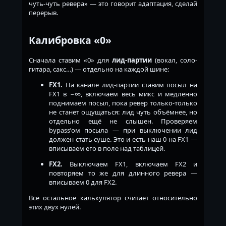
чуть-чуть ревера» — это говорит адаптация, сделай
перерыв.
Калибровка «0»
Сначала ставим «0» для
лид-партии
(вокал, соло-
гитара, сакс…) — отдельно на каждой шине:
FX1.
На канале лид-партии ставим посыл на
FX1 в −∞, включаем весь микс и медленно
поднимаем посыл, пока ревер только-только
не станет ощущаться: лид чуть объёмнее, но
отдельно ещё не слышен. Проверяем
bypass’ом посыла — при выключении лид
должен стать суше. Это и есть наш 0 на FX1 —
вписываем его в поле над таблицей.
FX2.
Выключаем FX1, включаем FX2 и
повторяем то же для длинного ревера —
вписываем 0 для FX2.
Всё остальное калькулятор считает относительно
этих двух нулей.