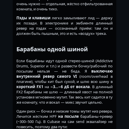
очень нужно — отдельная, жёстко отфильтрованная
комната, и очень тихо.
Пэды и клавиши
легко замыливают лид — держу
их позади. В электронике и эмбиенте длинный
ревер на пэдах — осознанный приём: там он и
должен быть пышным, это и есть «воздух» трека.
Барабаны одной шиной
Если барабаны идут одной стерео-шиной (Addictive
Drums, Superior и т.п.) и развести бочку/рабочий по
посылам нельзя — не беда. Я
выключаю
внутренний ревер самого VI
(room/overhead в
плагине), чтобы кит был сухой, и шлю всю шину в
короткий FX1
на
−3…−6 дБ от вокала
. В длинный
FX2 барабаны не шлю — длинный хвост на полной
установке мгновенно мутит. Так весь кит садится в ту
же комнату, что и вокал — микс звучит цельно.
Один риск — бочка и низкие томы мутят низ ревера.
Лечится жёстким HPF
на посыле
барабаны→ревер
(~300–500 Гц). В Cubase на сам send эквалайзер не
повесить, поэтому два пути: