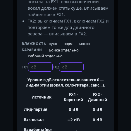
посыла на FX1: при выключении
вокал должен стать суше. Вписываем
найденное в FX1.
FX2: выключаем FX1, включаем FX2 и
повторяем то же для длинного
ревера — вписываем в FX2.
ВЛАЖНОСТЬ
сухо
норм
мокро
Бочка отдельно
БАРАБАНЫ
Рабочий отдельно
FX1
FX2
Уровни в дБ относительно вашего 0 —
лид-партии (вокал, соло-гитара, сакс…).
FX1 ·
FX2 ·
Источник
Короткий
Длинный
0 dB
0 dB
Лид-партия
−2 dB
0 dB
Бэк-вокал
Барабаны (вся