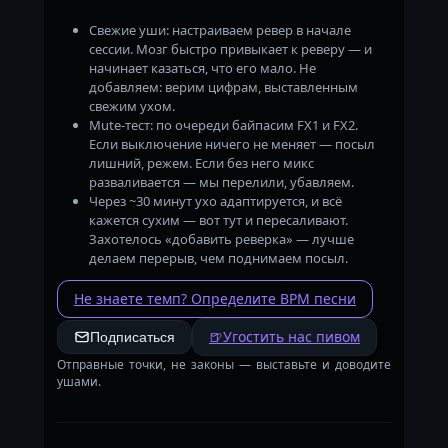
Свежие уши: настраиваем ревер в начале
сессии. Мозг быстро привыкает к реверу — и
начинает казаться, что его мало. Не
добавляем: верим цифрам, выставленным
свежим ухом.
Mute-тест: по очереди байпасим FX1 и FX2.
Если выключение ничего не меняет — посыл
лишний, режем. Если без него микс
разваливается — мы перелили, убавляем.
Через ~30 минут ухо адаптируется, и всё
кажется сухим — вот тут и пересаливают.
Захотелось «добавить реверка» — лучше
делаем перерыв, чем поднимаем посыл.
Не знаете темп? Определите BPM песни
🍺
Угостить нас пивом
Подписаться
Отправные точки, не законы — выставьте и доводите
ушами.