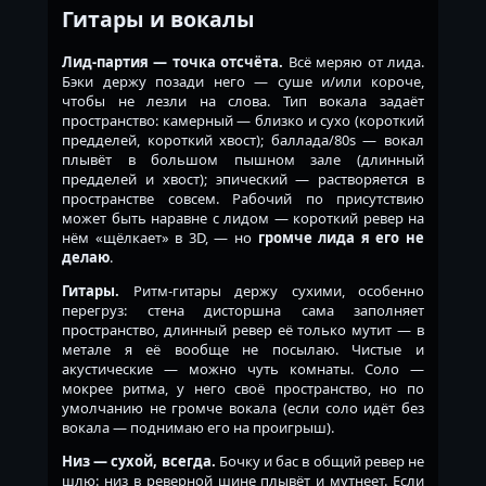
Гитары и вокалы
Лид-партия — точка отсчёта.
Всё меряю от лида.
Бэки держу позади него — суше и/или короче,
чтобы не лезли на слова. Тип вокала задаёт
пространство: камерный — близко и сухо (короткий
предделей, короткий хвост); баллада/80s — вокал
плывёт в большом пышном зале (длинный
предделей и хвост); эпический — растворяется в
пространстве совсем. Рабочий по присутствию
может быть наравне с лидом — короткий ревер на
нём «щёлкает» в 3D, — но
громче лида я его не
делаю
.
Гитары.
Ритм-гитары держу сухими, особенно
перегруз: стена дисторшна сама заполняет
пространство, длинный ревер её только мутит — в
метале я её вообще не посылаю. Чистые и
акустические — можно чуть комнаты. Соло —
мокрее ритма, у него своё пространство, но по
умолчанию не громче вокала (если соло идёт без
вокала — поднимаю его на проигрыш).
Низ — сухой, всегда.
Бочку и бас в общий ревер не
шлю: низ в реверной шине плывёт и мутнеет. Если