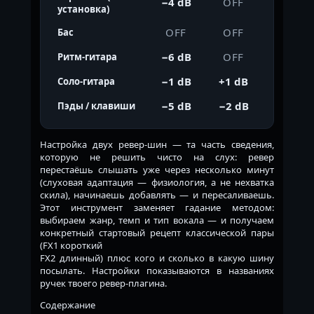
−4 dB
OFF
установка)
OFF
OFF
Бас
−6 dB
OFF
Ритм-гитара
−1 dB
+1 dB
Соло-гитара
−5 dB
−2 dB
Пэды / клавиши
Настройка двух ревер-шин — та часть сведения,
которую не решить чисто на слух: ревер
перестаёшь слышать уже через несколько минут
(слуховая адаптация — физиология, а не нехватка
скила), начинаешь добавлять — и пересаливаешь.
Этот инструмент заменяет гадание методом:
выбираем жанр, темп и тип вокала — и получаем
конкретный стартовый рецепт классической пары
(FX1 короткий
FX2 длинный) плюс кого и сколько в какую шину
посылать. Настройки показываются в названиях
ручек твоего ревер-плагина.
Содержание