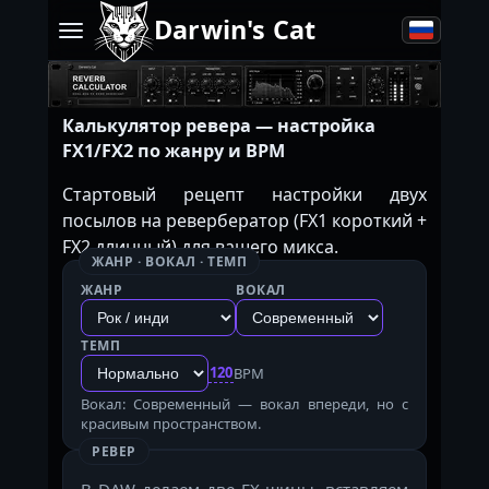
Darwin's Cat
Калькулятор ревера — настройка
FX1/FX2 по жанру и BPM
Стартовый рецепт настройки двух
посылов на ревербератор (FX1 короткий +
FX2 длинный) для вашего микса.
ЖАНР · ВОКАЛ · ТЕМП
ЖАНР
ВОКАЛ
ТЕМП
120
BPM
Вокал: Современный — вокал впереди, но с
красивым пространством.
РЕВЕР
В DAW делаем две FX-шины, вставляем