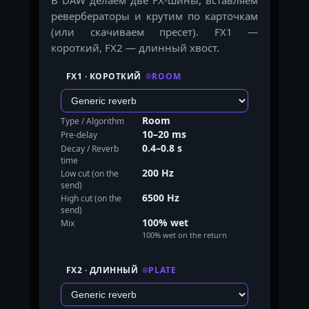
ревербераторы и крутим по карточкам
(или скачиваем пресет). FX1 —
короткий, FX2 — длинный хвост.
FX1 · КОРОТКИЙ
ROOM
Room
Type / Algorithm
10–20 ms
Pre-delay
0.4–0.8 s
Decay / Reverb
time
200 Hz
Low cut (on the
send)
6500 Hz
High cut (on the
send)
100% wet
Mix
100% wet on the return
FX2 · ДЛИННЫЙ
PLATE