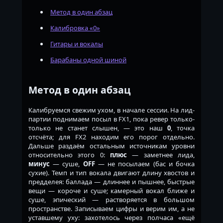
Метод в один абзац
Калибровка «0»
Гитары и вокалы
Барабаны одной шиной
Метод в один абзац
Калибруемся свежим ухом, в начале сессии. На лид-
партии поднимаем посыл в FX1, пока ревер только-
только не станет слышен, — это наш
0
, точка
отсчёта; для FX2 находим его порог отдельно.
Дальше раздаём остальным источникам уровни
относительно этого 0:
плюс
— заметнее лида,
минус
— суше,
OFF
— не посылаем (бас и бочка
сухие). Темп и тип вокала двигают длину хвостов и
предделея: баллада — длиннее и пышнее, быстрые
вещи — короче и суше; камерный вокал ближе и
суше, эпический — растворяется в большом
пространстве. Записываем цифры и верим им, а не
уставшему уху: захотелось через полчаса «ещё