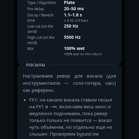
Plate
Type / Algorithm
20–50 ms
Pre-delay
1.1–1.8 s
Decay / Reverb
time
≈ 0.55–0.9 bars
250 Hz
Low cut (on the
send)
5500 Hz
High cut (on the
send)
100% wet
Mix
100% wet on the return
ПОСЫЛЫ
Настраиваем ревер для вокала (для
инструменталок — соло-гитара, сакс)
как референс.
FX1: на канале вокала ставим посыл
на FX1 в −∞, включаем весь микс и
медленно поднимаем, пока ревер
только-только не появится — вокал
чуть объёмнее, но отдельно ещё не
слышен. Проверяем bypass'ом