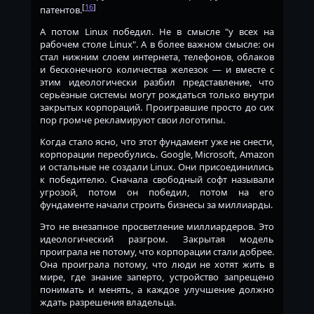
[
16
]
патентов.
А потом Linux победил. Не в смысле "у всех на
рабочем столе Linux". А в более важном смысле: он
стал нижним слоем интернета, телефонов, облаков
и бесконечного количества железок — и вместе с
этим идеологически разбил представление, что
серьёзные системы могут рождаться только внутри
закрытых корпораций. Проигравшие просто до сих
пор громче рекламируют свои логотипы.
Когда стало ясно, что этот фундамент уже не снести,
корпорации переобулись. Google, Microsoft, Amazon
и остальные не создали Linux. Они присоединились
к победителю. Сначала свободный софт называли
угрозой, потом он победил, потом на его
фундаменте начали строить бизнесы за миллиарды.
Это не внезапное просветление миллиардеров. Это
идеологический разгром. Закрытая модель
проиграла не потому, что корпорации стали добрее.
Она проиграла потому, что люди не хотят жить в
мире, где знание заперто, устройство запрещено
понимать и менять, а каждое улучшение должно
ждать разрешения владельца.