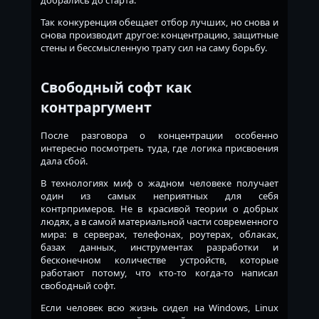
добрались до старта.
Так конкуренция обещает отбор лучших, но снова и
снова производит другое: концентрацию, защитные
стены и бессмысленную трату сил на саму борьбу.
Свободный софт как
контраргумент
После разговора о концентрации особенно
интересно посмотреть туда, где логика присвоения
дала сбой.
В технологиях миф о жадном человеке получает
один из самых неприятных для себя
контрпримеров. Не в красивой теории о добрых
людях, а в самой материальной части современного
мира: в серверах, телефонах, роутерах, облаках,
базах данных, инструментах разработки и
бесконечном количестве устройств, которые
работают потому, что кто-то когда-то написал
свободный софт.
Если человек всю жизнь сидел на Windows, Linux