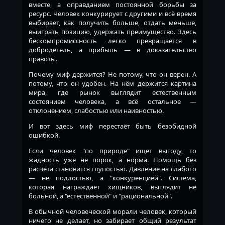
вместе, а оправданием постоянной борьбы за
ресурс. Человек конкурирует с другими и всё время
выбирает, как получить больше, отдать меньше,
выиграть позицию, удержать преимущество. Здесь
бескомпромиссность легко превращается в
добродетель, а прибыль — в доказательство
правоты.
Почему миф держится? Не потому, что он верен. А
потому, что он удобен. На нём держится картина
мира, где рынок выглядит естественным
состоянием человека, а всё остальное —
отклонением, слабостью или наивностью.
И вот здесь миф перестаёт быть безобидной
ошибкой.
Если человек "по природе" ищет выгоду, то
жадность уже не порок, а норма. Помощь без
расчёта становится глупостью. Давление на слабого
— не подлостью, а "конкуренцией". Система,
которая награждает хищников, выглядит не
больной, а "естественной" и "рациональной".
В обычной человеческой морали человек, который
ничего не делает, но забирает общий результат