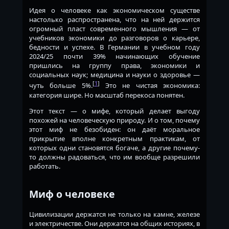
Идея о человеке как экономическом существе
настолько распространена, что на ней держится
огромный пласт современного мышления — от
учебников экономики до разговоров о карьере,
бедности и успехе. В Германии в учебном году
2024/25 почти 39% начинающих обучение
пришлись на группу права, экономики и
социальных наук; медицина и науки о здоровье —
[
1
]
чуть больше 5%.
Это не чистая экономика:
категория шире. Но масштаб перекоса понятен.
Этот текст — о мифе, который делает выгоду
похожей на человеческую природу. И о том, почему
этот миф не безобиден: он даёт моральное
прикрытие вполне конкретным практикам, от
которых одни становятся богаче, а другие почему-
то должны радоваться, что им вообще разрешили
работать.
Миф о человеке
Цивилизации держатся не только на камне, железе
и электричестве. Они держатся на общих историях, в