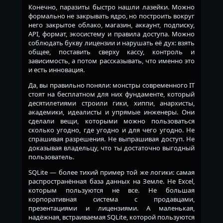
Конечно, паразиты быстро нашли лазейки. Можно
формально не закрывать ядро, но построить вокруг
него закрытое облако, магазин, аккаунт, подписку,
API, формат, экосистему и правила доступа. Можно
соблюдать букву лицензии и нарушать её дух: взять
общее, поставить сверху кассу, контроль и
зависимость, а потом рассказывать, что именно это
и есть инновация.
Да, вы правильно поняли: монстры современного IT
стоят на бесплатном для них фундаменте, который
десятилетиями строили гики, хиппи, анархисты,
академики, идеалисты и упрямые инженеры. Они
сделали вещи, которыми можно пользоваться
сколько угодно, где угодно и для чего угодно. Не
спрашивая разрешения. Не выпрашивая доступ. Не
доказывая владельцу, что ты достаточно выгодный
пользователь.
SQLite — более тихий пример той же логики: самая
распространённая база данных на Земле. Не Excel,
которым пользуются не все. Не большая
корпоративная система с продавцами,
презентациями и лицензиями. А маленькая,
надёжная, встраиваемая SQLite, которой пользуются