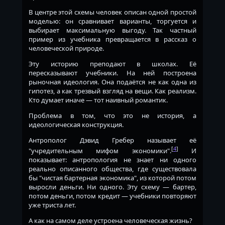
В центре этой схемы человек описан одной простой
моделью: он сравнивает варианты, торгуется и
выбирает максимальную выгоду. Так частный
пример из учебника превращается в рассказ о
человеческой природе.
Эту историю преподают в школах. Её
пересказывают учебники. На ней построена
рыночная идеология. Она подаётся не как одна из
гипотез, а как трезвый взгляд на вещи. Как реализм.
Кто думает иначе — тот наивный романтик.
Проблема в том, что это не история, а
идеологическая конструкция.
Антрополог Дэвид Гребер называет её
[
4
]
"учредительным мифом экономики".
И
показывает: антропология не знает ни одного
реально описанного общества, где существовала
бы "чистая бартерная экономика", из которой потом
выросли деньги. Ни одного. Эту схему — бартер,
потом деньги, потом кредит — учебники повторяют
уже триста лет.
А как на самом деле устроена человеческая жизнь?