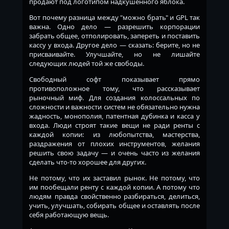
продают под логотипом надкушенного яблока.
Вот почему разница между "можно брать" и GPL так
важна. Одно дело — разрешить корпорации
забрать общее, отполировать, запереть и поставить
кассу у входа. Другое дело — сказать: берите, но не
присваивайте. Улучшайте, но не лишайте
следующих людей той же свободы.
Свободный софт показывает прямо
противоположное тому, что рассказывает
рыночный миф. Для создания колоссальных по
сложности и важности систем не обязательно нужна
жадность, монополия, патентная дубинка и касса у
входа. Люди строят такие вещи не ради ренты с
каждой копии: из любопытства, мастерства,
раздражения от плохих инструментов, желания
решить свою задачу — и очень часто из желания
сделать что-то хорошее для других.
Не потому, что их заставил рынок. Не потому, что
им пообещали ренту с каждой копии. А потому что
людям правда свойственно разбираться, делиться,
учить, улучшать, собирать общее и оставлять после
себя работающую вещь.