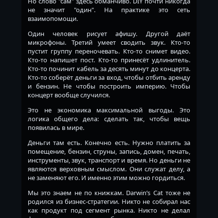
Но слово "сам" здесь обманчиво. DIY почти никогда
не значит "один". На практике это сеть
взаимопомощи.
Один человек рисует афишу. Другой даёт
микрофоны. Третий умеет сводить звук. Кто-то
пустит группу переночевать. Кто-то снимет видео.
Кто-то напишет пост. Кто-то принесёт удлинитель.
Кто-то починит кабель за десять минут до концерта.
Кто-то соберёт деньги за вход, чтобы отбить аренду
и бензин. Не чтобы построить империю. Чтобы
концерт вообще случился.
Это не экономика максимальной выгоды. Это
логика общего дела: сделать так, чтобы вещь
появилась в мире.
Деньги там есть. Конечно есть. Нужно платить за
помещение, бензин, струны, запись, домен, печать,
инструменты, звук, транспорт и время. Но деньги не
являются верховным смыслом. Они служат делу, а
не заменяют его. И именно этим можно гордиться.
Мы это знаем не по книжкам. Darwin’s Cat тоже не
родился из бизнес-стратегии. Никто не собирал нас
как продукт под сегмент рынка. Никто не делал