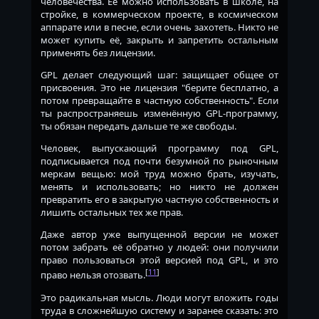
человечества. Её можно использовать в школе, на
стройке, в коммерческом проекте, в космическом
аппарате или в песне, если очень захотеть. Никто не
может купить её, закрыть и запретить остальным
применять без лицензии.
GPL делает следующий шаг: защищает общее от
присвоения. Это не лицензия "берите бесплатно, а
потом превращайте в частную собственность". Если
ты распространяешь изменённую GPL-программу,
ты обязан передать дальше те же свободы.
Человек, выпускающий программу под GPL,
подписывается под почти безумной по рыночным
меркам вещью: мой труд можно брать, изучать,
менять и использовать; но никто не должен
превратить его в закрытую частную собственность и
лишить остальных тех же прав.
Даже автор уже выпущенной версии не может
потом забрать её обратно у людей: они получили
право пользоваться этой версией под GPL, и это
[
11
]
право нельзя отозвать.
Это радикальная мысль. Люди могут вложить годы
труда в сложнейшую систему и заранее сказать: это