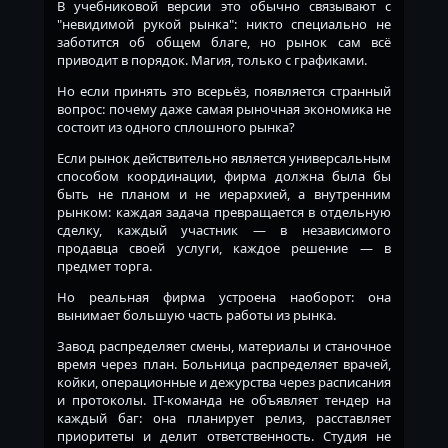
В учебниковой версии это обычно связывают с
"невидимой рукой рынка": никто специально не
заботится об общем благе, но рынок сам всё
приводит в порядок. Магия, только с графиками.
Но если принять это всерьёз, появляется странный
вопрос: почему даже самая рыночная экономика не
состоит из одного сплошного рынка?
Если рынок действительно является универсальным
способом координации, фирма должна была бы
быть не планом и не иерархией, а внутренним
рынком: каждая задача превращается в отдельную
сделку, каждый участник — в независимого
продавца своей услуги, каждое решение — в
предмет торга.
Но реальная фирма устроена наоборот: она
вынимает большую часть работы из рынка.
Завод распределяет смены, материалы и станочное
время через план. Больница распределяет врачей,
койки, операционные и дежурства через расписания
и протоколы. IT-команда не объявляет тендер на
каждый баг: она планирует релиз, расставляет
приоритеты и делит ответственность. Студия не