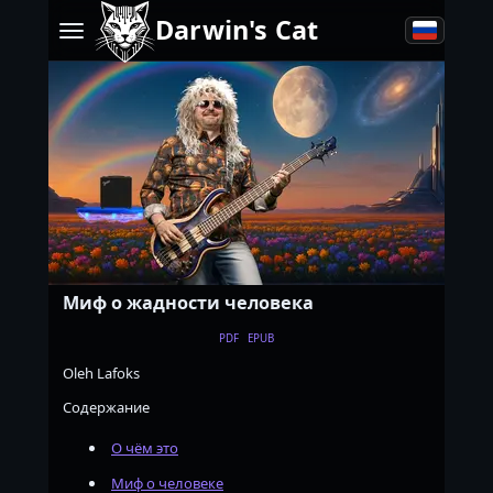
Darwin's Cat
Миф о жадности человека
PDF
EPUB
Oleh Lafoks
Содержание
О чём это
Миф о человеке