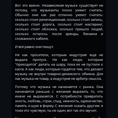
Вот это важно. Независимая музыка существует не
потому, что музыканты плохо умеют считать.
Обычно они как раз отлично умеют считать:
сколько стоит репетиционная, сколько стоит запись,
сколько стоит дорога, сколько стоит мастеринг,
сколько стоит обложка, сколько пришло людей,
сколько осталось после аренды, бензина и
сломанного кабеля.
И всё равно они пишут.
Не как просители, которым индустрия ещё не
выдала пропуск. Не как люди, которым
"приходится" делать на шару, пока их не пустили к
кассе. А как люди, которые гордятся тем, что делают
музыку не внутри товарно-денежного обмена. Для
нас музыка не товар, а индустрия не арбитр смысла.
Потому что музыка не начинается с рынка. Она
начинается раньше: с желания выразить то, что
иначе не выражается. С потребности превратить
злость, любовь, страх, стыд, нежность, одиночество,
память и шум в форму. С желания сказать другим: я
тоже это чувствую; ты не один; вот так это звучит.