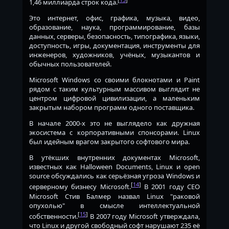
1,46 миллиарда строк кода.
Это интернет, офис, графика, музыка, видео,
образование, наука, программирование, базы
данных, серверы, безопасность, типографика, языки,
доступность, игры, документация, инструменты для
инженеров, художников, учёных, музыкантов и
обычных пользователей.
Microsoft Windows со своими блокнотами и Paint
рядом с таким культурным массивом выглядит не
центром цифровой цивилизации, а маленьким
закрытым набором программ одного поставщика.
В начале 2000-х это не выглядело как дружная
экосистема с корпоративными спонсорами. Linux
был идейным врагом закрытого софтового мира.
В утёкших внутренних документах Microsoft,
известных как Halloween Documents, Linux и open
source обсуждались как серьёзная угроза Windows и
[
14
]
серверному бизнесу Microsoft.
В 2001 году CEO
Microsoft Стив Балмер назвал Linux "раковой
опухолью" в смысле интеллектуальной
[
15
]
собственности.
В 2007 году Microsoft утверждала,
что Linux и другой свободный софт нарушают 235 её