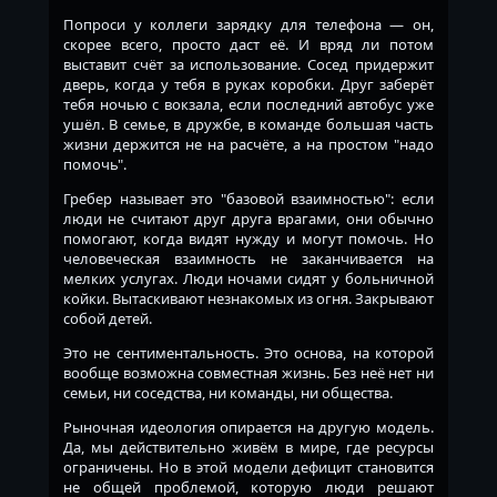
Попроси у коллеги зарядку для телефона — он,
скорее всего, просто даст её. И вряд ли потом
выставит счёт за использование. Сосед придержит
дверь, когда у тебя в руках коробки. Друг заберёт
тебя ночью с вокзала, если последний автобус уже
ушёл. В семье, в дружбе, в команде большая часть
жизни держится не на расчёте, а на простом "надо
помочь".
Гребер называет это "базовой взаимностью": если
люди не считают друг друга врагами, они обычно
помогают, когда видят нужду и могут помочь. Но
человеческая взаимность не заканчивается на
мелких услугах. Люди ночами сидят у больничной
койки. Вытаскивают незнакомых из огня. Закрывают
собой детей.
Это не сентиментальность. Это основа, на которой
вообще возможна совместная жизнь. Без неё нет ни
семьи, ни соседства, ни команды, ни общества.
Рыночная идеология опирается на другую модель.
Да, мы действительно живём в мире, где ресурсы
ограничены. Но в этой модели дефицит становится
не общей проблемой, которую люди решают