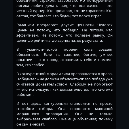
болезнями, страхом, старостью. Но конкурентная
логика любит делать вид, что вся жизнь — это
честный турнир. Кто проиграл, тот не справился. Кто
отстал, тот балласт. Кто беден, тот плохо играл.
Гуманизм предлагает другие ценности. Человек
ценен не потому, что победил. Не потому, что
эффективен. Не потому, что полезен рынку. Он
ценен до рейтинга, до зарплаты, до результата.
В гуманистической морали сила создаёт
обязанность. Если ты сильнее, богаче, умнее,
опытнее — это повод ограничить себя и помочь
тем, кто слабее.
В конкурентной морали сила превращается в право.
Победитель не должен объясняться: его победа уже
считается доказательством. Слабому не помогают
— его используют как доказательство, что система
работает.
И вот здесь конкуренция становится не просто
способом отбора. Она становится машиной
морального оправдания. Она не только
выбрасывает слабого. Она ещё объясняет, почему
он сам виноват.