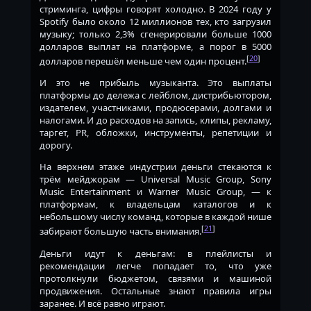
стриминга, цифры говорят холодно. В 2024 году у
Spotify было около 12 миллионов тех, кто загрузил
музыку; только 2,3% сгенерировали больше 1000
долларов выплат на платформе, а порог в 5000
[
20
]
долларов перешёл меньше чем один процент.
И это не прибыль музыканта. Это выплаты
платформы до дележа с лейблом, дистрибьютором,
издателем, участниками, продюсерами, долгами и
налогами. И до расходов на запись, клипы, рекламу,
таргет, PR, обложки, инструменты, репетиции и
дорогу.
На верхнем этаже индустрии деньги стекаются к
трём мейджорам — Universal Music Group, Sony
Music Entertainment и Warner Music Group, — к
платформам, к владельцам каталогов и к
небольшому числу команд, которые в каждой нише
[
21
]
забирают большую часть внимания.
Деньги идут к деньгам: в плейлисты и
рекомендации легче попадает то, что уже
протолкнули бюджетом, связями и машиной
продвижения. Остальные знают правила игры
заранее. И всё равно играют.