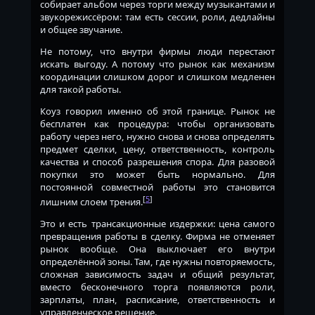
собирает альбом через торги между музыкантами и
звукорежиссёром: там есть сессии, роли, дедлайны
и общее звучание.
Не потому, что внутри фирмы люди перестают
искать выгоду. А потому что рынок как механизм
координации слишком дорог и слишком медленен
для такой работы.
Коуз говорил именно об этой границе. Рынок не
бесплатен как процедура: чтобы организовать
работу через него, нужно снова и снова определять
предмет сделки, цену, ответственность, контроль
качества и способ разрешения спора. Для разовой
покупки это может быть нормально. Для
постоянной совместной работы это становится
[
5
]
лишним слоем трения.
Это и есть трансакционные издержки: цена самого
превращения работы в сделку. Фирма не отменяет
рынок вообще. Она выключает его внутри
определённой зоны. Там, где нужны повторяемость,
сложная зависимость задач и общий результат,
вместо бесконечного торга появляются роли,
зарплаты, план, расписание, ответственность и
управленческое решение.