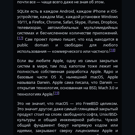
почти все — чаще всего даже не зная об этом.
SQLite есть в каждом Android, каждом iPhone и iOS-
устройстве, каждом Mac, каждой установке Windows
10/11, в Firefox, Chrome, Safari, Skype, iTunes, Dropbox,
телевизорах, автомобильных мультимедийных
системах и бесчисленном количестве приложений.
[
17
]
Сам проект прямо пишет, что код находится в
public domain и свободен для любого
[
18
]
использования — коммерческого или частного.
Если вы любите Apple, одну из самых закрытых
систем в мире, там под капотом тоже лежит не
полностью собственная разработка Apple. Ядро и
базовые части OS X, нынешней macOS, Apple
называла Darwin. Apple сама писала, что Darwin —
открытая технология, основанная на BSD, Mach 3.0 и
[
19
]
технологиях Apple.
Это не значит, что macOS — это FreeBSD целиком.
Это значит другое: даже самый глянцевый закрытый
продукт стоит на слоях свободного софта, Unix/BSD-
культуры и общей инженерной работы. Чужой
общий фундамент берут напрямую кодом или
идеями, закрывают сверху лицензиями Apple и