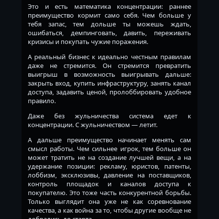
Это и есть математика концентрации: раннее
преимущество кормит само себя. Чем больше у
тебя запас, тем дольше ты можешь ждать,
ошибаться, демпинговать, давить, переживать
кризисы и покупать чужие поражения.
А реальный бизнес к идеально честным правилам
даже не стремится. Он стремится превратить
выигрыш в возможность выигрывать дальше:
закрыть вход, купить инфраструктуру, занять канал
доступа, задавить ценой, пролоббировать удобное
правило.
Даже без жульничества система едет к
концентрации. С жульничеством — летит.
А дальше преимущество начинает менять сам
смысл работы. Чем сильнее игрок, тем больше он
может тратить не на создание лучшей вещи, а на
удержание позиции: рекламу, юристов, патенты,
лоббизм, эксклюзивы, давление на поставщиков,
контроль площадок и каналов доступа к
покупателю. Это тоже часть конкурентной борьбы.
Только выглядит она уже не как соревнование
качества, а как война за то, чтобы другие вообще не