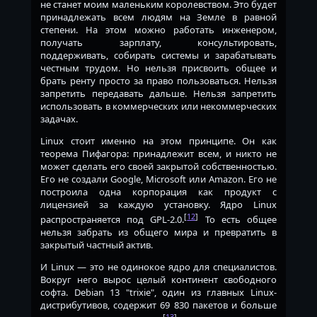
не станет моим маленьким королевством. Это будет
принадлежать всем людям на Земле в равной
степени. На этом можно работать инженером,
получать зарплату, консультировать,
поддерживать, собирать системы и зарабатывать
честным трудом. Но нельзя присвоить общее и
брать ренту просто за право пользоваться. Нельзя
запретить передавать дальше. Нельзя запретить
использовать в коммерческих или некоммерческих
задачах.
Linux стоит именно на этом принципе. Он как
теорема Пифагора: принадлежит всем, и никто не
может сделать его своей закрытой собственностью.
Его не создали Google, Microsoft или Amazon. Его не
построила одна корпорация как продукт с
лицензией за каждую установку. Ядро Linux
[
12
]
распространяется под GPL-2.0.
То есть общее
нельзя забрать из общего мира и превратить в
закрытый частный актив.
И Linux — это не одинокое ядро для специалистов.
Вокруг него вырос целый континент свободного
софта. Debian 13 "trixie", один из главных Linux-
дистрибутивов, содержит 69 830 пакетов и больше
[
13
]