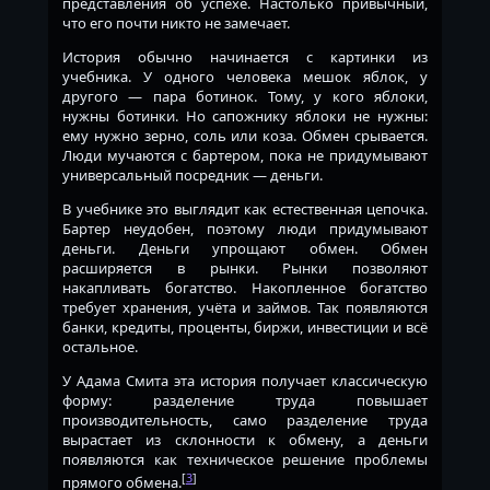
представления об успехе. Настолько привычный,
что его почти никто не замечает.
История обычно начинается с картинки из
учебника. У одного человека мешок яблок, у
другого — пара ботинок. Тому, у кого яблоки,
нужны ботинки. Но сапожнику яблоки не нужны:
ему нужно зерно, соль или коза. Обмен срывается.
Люди мучаются с бартером, пока не придумывают
универсальный посредник — деньги.
В учебнике это выглядит как естественная цепочка.
Бартер неудобен, поэтому люди придумывают
деньги. Деньги упрощают обмен. Обмен
расширяется в рынки. Рынки позволяют
накапливать богатство. Накопленное богатство
требует хранения, учёта и займов. Так появляются
банки, кредиты, проценты, биржи, инвестиции и всё
остальное.
У Адама Смита эта история получает классическую
форму: разделение труда повышает
производительность, само разделение труда
вырастает из склонности к обмену, а деньги
появляются как техническое решение проблемы
[
3
]
прямого обмена.