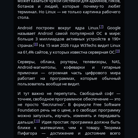
может казаться чужой системой для админов, гиков,
ботанов и людей, которые почему-то любят
терминал. Но Linux — не только картинка рабочего
стола.
[
7
]
Android построен вокруг ядра Linux.
Google
называет Android самой популярной ОС в мире:
больше 3 миллиардов активных устройств в 190+
[
8
]
странах.
На 15 мая 2026 года W3Techs видит Linux
[
9
]
на 61,4% сайтов, у которых известна серверная ОС.
Серверы, облака, роутеры, телевизоры, NAS,
Android-магнитолы, кофеварки и гитарные
примочки — огромная часть цифрового мира
работает на программах, которые обычный
пользователь вообще не видит.
И тут важно не перепутать. Свободный софт —
точнее, свободное программное обеспечение — это
не просто "бесплатно". В формуле Free Software
Foundation речь не о цене, а о свободе: программу
можно запускать, изучать, изменять и передавать
[
10
]
дальше.
Идея простая: программа должна быть
ближе к математике, чем к товару. Теорема
Пифагора — достижение и достояние всего