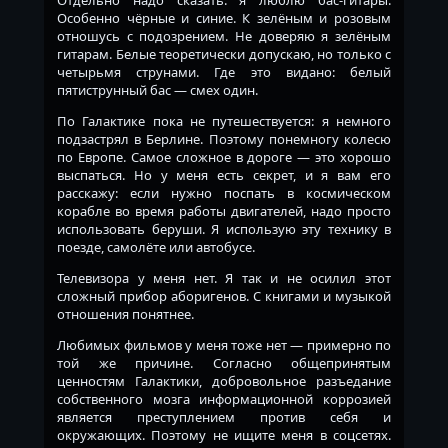
Особенно чёрные и синие. К зелёным и розовым
отношусь с подозрением. Не доверяю я зелёным
гитарам. Белые теоретически допускаю, но только с
четырьмя струнами. Где это видано: белый
пятиструнный бас — смех один.
По Галактике пока не путешествуется: я немного
подзастрял в Берлине. Поэтому понемногу колесю
по Европе. Самое сложное в дороге — это хорошо
выспаться. Но у меня есть секрет, и я вам его
расскажу: если нужно поспать в космическом
корабле во время работы двигателей, надо просто
использовать беруши. Я использую эту технику в
поезде, самолёте или автобусе.
Телевизора у меня нет. Я так и не осилил этот
сложный прибор аборигенов. С книгами и музыкой
отношения понятнее.
Любимых фильмов у меня тоже нет — примерно по
той же причине. Согласно общепринятым
ценностям Галактики, добровольное разъедание
собственного мозга информационной коррозией
является преступлением против себя и
окружающих. Поэтому не ищите меня в соцсетях.