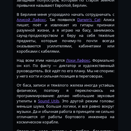
привычке называют Европой, Берлин.
В Берлине меня угораздило начать сотрудничать с
Алисой Лафокс
. Так появился
Darwin’s Cat
: Алиса
пишет, поёт и извлекает из гитары признаки
разумной жизни, а я играю на басу, занимаюсь
саунд-продюсерством и беру на себя тяжёлые
предметы, которые почему-то почти всегда
оказываются усилителями, кабинетами или
коробками с кабелями.
Над всем этим находится
Локи Лафокс
. Формально
он кот. По факту — диктатор и художественный
руководитель. Всё идёт по его плану. Мы не спорим:
у него когти и сильная позиция в переговорах.
От баса, записи и тяжёлого железа иногда устаёшь
физически, поэтому я переключаюсь на
программирование: делаю небольшие звуковые
утилиты в
Sound Utils
. Это другой режим головы:
меньше шума, больше логики, и всё равно вокруг
музыки. Да и обычная работа в принципе не сильно
отличается от работы бортового инженера на
космическом корабле.
Отдельно надо сказать: я люблю бас-гитары.