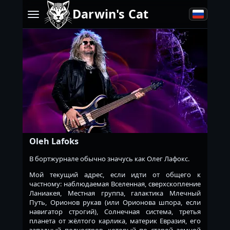
Darwin's Cat
Oleh Lafoks
В бортжурнале обычно значусь как Олег Лафокс.
Мой текущий адрес, если идти от общего к
частному: наблюдаемая Вселенная, сверхскопление
Ланиакея, Местная группа, галактика Млечный
Путь, Орионов рукав (или Орионова шпора, если
навигатор строгий), Солнечная система, третья
планета от жёлтого карлика, материк Евразия, его
западный полуостров, который по старой земной