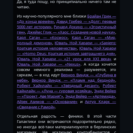
Да, я туда пощу, но принципиально ничего там не
читаю.
Из научно-популярного мне близки
Брайан Грин —
«До конца времён»
,
Дэвид Гребер — «Долг: первые
5000 лет истории»
,
Ричард Докинз — «Эгоистичный
ген»
,
Джеймс Глик — «Хаос. Создание новой науки»
,
Карл Саган — «Космос»
,
Карл Саган — «Мир,
полный демонов»
,
Юваль Ной Харари — «Sapiens:
Краткая история человечества»
,
Юваль Ной Харари
— «Homo Deus: Краткая история завтрашнего дня»
,
Юваль Ной Харари — «21 урок для XXI века»
и
Юваль Ной Харари — «Nexus»
. А когда хочется
совсем немного реализма — разумеется, это
сарказм, — в ход идут
Вернор Виндж — «Глубина в
небе»
,
Вернор Виндж — «Пламя над бездной»
,
Роберт Хайнлайн — «Звёздный десант»
,
Роберт
Хайнлайн — «Луна — суровая хозяйка»
,
Энди Вейер
— «Проект „Аве Мария“»
,
Энди Вейер — «Артемида»
,
Айзек Азимов — «Основание»
и
Артур Кларк —
«Свидание с Рамой»
.
Отдельная радость — финики. В этой части
Галактики они встречаются подозрительно редко,
но иногда всё-таки материализуются в берлинских
магазинах. Не исключаю контрабандистов с