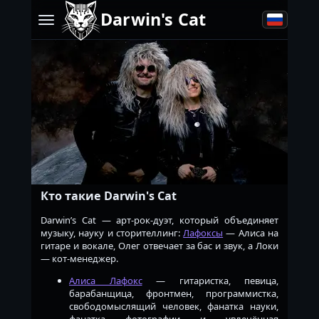
Darwin's Cat
Кто такие Darwin's Cat
Darwin’s Cat — арт-рок-дуэт, который объединяет
музыку, науку и сторителлинг:
Лафоксы
— Алиса на
гитаре и вокале, Олег отвечает за бас и звук, а Локи
— кот-менеджер.
Алиса Лафокс
— гитаристка, певица,
барабанщица, фронтмен, программистка,
свободомыслящий человек, фанатка науки,
фанатка фотографии и увлечённая