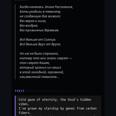
Когда началась Эпоха Расселения,

Коты уходили в темноту,

не созданную для живого:

без верха и низа,

без воздуха,

без привычных деревьев.

Всё дальше от Солнца.

Всё дальше друг от друга.

Но им не было страшно,

потому что они знали секрет —

топ-секрет Кошек,

который хранил их смысл

в этой холодной, огромной,

ТЕКСТ
Cold gaze of eternity, the Void's hidden 
vibes.

I've grown my starship by genes from carbon 
fibers.
