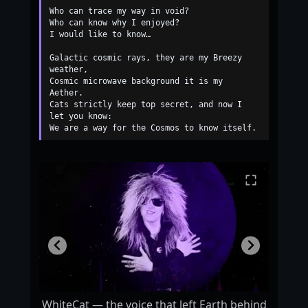
Who can trace my way in void?

Who can know why I enjoyed?

I would like to know…

Galactic cosmic rays, they are my Breezy 
weather,

Cosmic microwave background it is my 
Aether.

Cats strictly keep top secret, and now I 
let you know:

 Earth
WhiteCat — the voice that left Earth behind