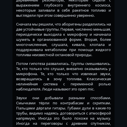
выражением глубокого внутреннего космоса,
некоторые заливали в себя ракетное топливо и
выглядели при этом совершенно уверенно.
Сначала мы решили, что аборигены разделились на
две устойчивые группы. Первая, численно меньшая,
периодически выходила к микрофону и начинала
шуметь в организованной форме. Вторая, более
многочисленная, слушала, кивала, хлопала и
поддерживала метаболизм при помощи жидкого
топлива неизвестной октановой природы.
Потом гипотеза развалилась. Группы смешивались.
Те, кто только что слушал, внезапно оказывались у
микрофона. Те, кто только что извлекал звуки,
возвращались в зону топлива. Классическая
нелинейная система с переменной ролью
наблюдателя. Люди называют это open mic.
Звуки они добывали разными способами.
Смычками тёрли по контрабасам и скрипкам.
Пальцами дёргали гитары. Губами дули в какие-то
трубы, видимо надеясь договориться с атмосферой
напрямую. Иногда это было похоже на музыку.
Иногда на переговоры с древним спутником,