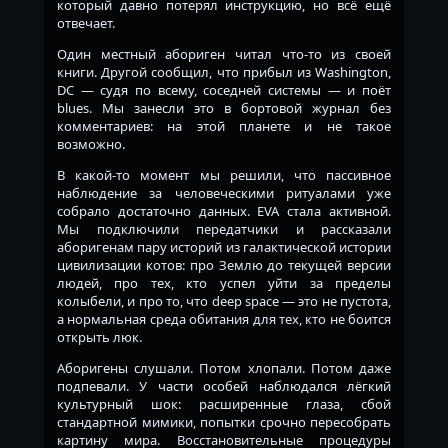
который давно потерял инструкцию, но всё ещё
отвечает.
Один местный абориген читал что-то из своей
книги. Другой сообщил, что прибыл из Washington,
DC — судя по всему, соседней системы — и поёт
blues. Мы занесли это в бортовой журнал без
комментариев: на этой планете и не такое
возможно.
В какой-то момент мы решили, что пассивное
наблюдение за человеческими ритуалами уже
собрало достаточно данных. EVA стала активной.
Мы подключили передатчики и рассказали
аборигенам пару историй из галактической истории
цивилизации котов: про Землю до текущей версии
людей, про тех, кто успел уйти за пределы
колыбели, и про то, что deep space — это не пустота,
а нормальная среда обитания для тех, кто не боится
открыть люк.
Аборигены слушали. Потом хлопали. Потом даже
подпевали. У части особей наблюдался лёгкий
культурный шок: расширенные глаза, сбой
стандартной мимики, попытки срочно пересобрать
картину мира. Восстановительные процедуры