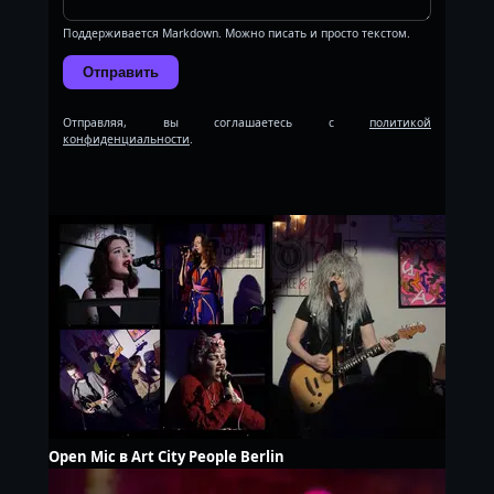
Поддерживается Markdown. Можно писать и просто текстом.
Отправить
Отправляя, вы соглашаетесь с
политикой
конфиденциальности
.
Open Mic в Art City People Berlin