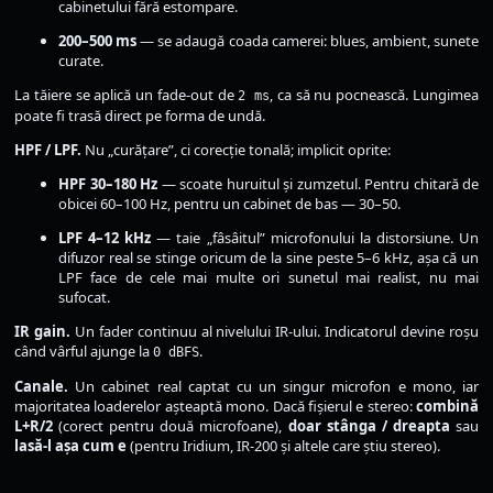
cabinetului fără estompare.
200–500 ms
— se adaugă coada camerei: blues, ambient, sunete
curate.
La tăiere se aplică un fade-out de
, ca să nu pocnească. Lungimea
2 ms
poate fi trasă direct pe forma de undă.
HPF / LPF.
Nu „curățare”, ci corecție tonală; implicit oprite:
HPF 30–180 Hz
— scoate huruitul și zumzetul. Pentru chitară de
obicei 60–100 Hz, pentru un cabinet de bas — 30–50.
LPF 4–12 kHz
— taie „fâsâitul” microfonului la distorsiune. Un
difuzor real se stinge oricum de la sine peste 5–6 kHz, așa că un
LPF face de cele mai multe ori sunetul mai realist, nu mai
sufocat.
IR gain.
Un fader continuu al nivelului IR-ului. Indicatorul devine roșu
când vârful ajunge la
.
0 dBFS
Canale.
Un cabinet real captat cu un singur microfon e mono, iar
majoritatea loaderelor așteaptă mono. Dacă fișierul e stereo:
combină
L+R/2
(corect pentru două microfoane),
doar stânga / dreapta
sau
lasă-l așa cum e
(pentru Iridium, IR-200 și altele care știu stereo).