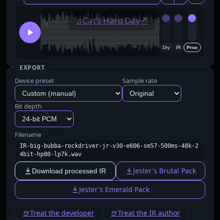
♫
Cat's Hard Day
↗
Dry
IR
Proc
EXPORT
Device preset
Sample rate
Bit depth
Filename
IR-big-bubba-rockdriver-jr-v30-e606-sm57-500ms-48k-2
4bit-hp80-lp7k.wav
Jester's Brutal Pack
Download processed IR
Jester's Emerald Pack
🍺
Treat the developer
🍺
Treat the IR author