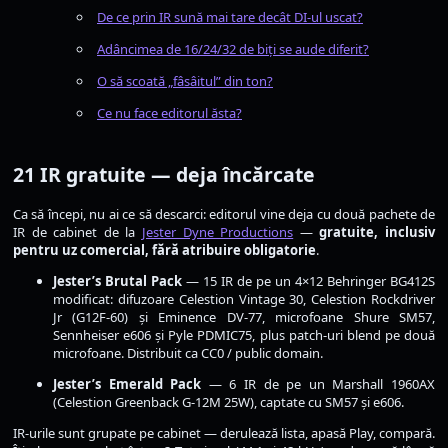
De ce prin IR sună mai tare decât DI-ul uscat?
Adâncimea de 16/24/32 de biți se aude diferit?
O să scoată „fâsâitul” din ton?
Ce nu face editorul ăsta?
21 IR gratuite — deja încărcate
Ca să începi, nu ai ce să descarci: editorul vine deja cu două pachete de
IR de cabinet de la
Jester Dyne Productions
—
gratuite, inclusiv
pentru uz comercial, fără atribuire obligatorie
.
Jester’s Brutal Pack
— 15 IR de pe un 4×12 Behringer BG412S
modificat: difuzoare Celestion Vintage 30, Celestion Rockdriver
Jr (G12F-60) și Eminence DV-77, microfoane Shure SM57,
Sennheiser e606 și Pyle PDMIC75, plus patch-uri blend pe două
microfoane. Distribuit ca CC0 / public domain.
Jester’s Emerald Pack
— 6 IR de pe un Marshall 1960AX
(Celestion Greenback G-12M 25W), captate cu SM57 și e606.
IR-urile sunt grupate pe cabinet — derulează lista, apasă Play, compară.