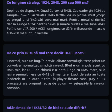
Ce lungime să aleg: 1024, 2048, 200 sau 500 ms?
Depinde de dispozitiv. Quad Cortex și ENGL Cabloader țin 1024 de
sample-uri — nu ai de ales. Helix la 2048 dă un pic mai mult „corp”
cu prețul unei încărcări ceva mai mari. Pentru metal și ritmică
densă ajunge 1024; pentru blues și sunete curate e mai bine 2048.
Pe Iridium / IR-200 / ACS1 lungimea se dă în milisecunde — acolo
100–200 ms sunt universale.
De ce prin IR sună mai tare decât DI-ul uscat?
E normal, nu e un bug. În previzualizare convoluția trece printr-un
convolver normalizat și ridică nivelul: IR-ul e un impuls scurt cu
RMS mic, iar DI-ul de chitară e o notă lungă cu RMS mare, și la
ieșire semnalul iese cu 6–12 dB mai tare. Exact de asta au toate
loaderele IR un output trim. În player fiecare canal (Dry / IR /
procesat) are propriul reglaj de volum — setează-le la niveluri
comode.
Adâncimea de 16/24/32 de biți se aude diferit?