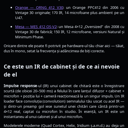
Orange — ORNG 412 V30
: un Orange PPC412 din 2006 cu
Vintage 30 originale; 170 IR, 14 microfoane plus ambient pe un
U47.
Mesa — MES 412 OS-V2
: un Mesa 4×12 „Oversized” din 2008 cu
Vintage 30 de fabrică; 150 IR, 12 microfoane, versiuni Natural și
Minimum Phase.
Oricare dintre ele poate fi potrivit pe hardware-ul tău chiar aici — tăiat,
dus în mono, setat la frecvența și adâncimea de biți corecte.
Ce este un IR de cabinet și de ce ai nevoie
de el
Impulse response
-ul (IR) unui cabinet de chitară este o înregistrare
scurtă (de obicei 20–500 ms) a felului în care lanțul difuzor + cabinet +
microfon + poziția lui + cameră reacționează la un singur impuls. Un IR
loader face convoluția (convolution) semnalului tău uscat cu acel IR —
și dintr-un preamp gol iese sunetul unei chitări care cântă printr-un
4×12 real, captat cu microfon în studio. În esență, un IR este un
instantaneu al unui cabinet și al unui microfon.
Modelerele moderne (Quad Cortex, Helix, Iridium ș.a.m.d.) au deja un