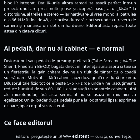
bloc IR integrat. Dar IR-urile altora rareori se așază perfect într-un
proiect: unul are prea multe joase și acoperă basul, altul „fâsâie” la
distorsiune, al treilea e stereo — iar hardware-ul vrea mono, al patrulea
e la 96 kHz în loc de 48, al cincilea durează cinci secunde cu reverb de
cameră și mănâncă un slot din hardware. Editorul ăsta repară toate
astea din câteva clicuri.
Ai pedală, dar nu ai cabinet — e normal
Distorsionul sau pedala de preamp preferată (Tube Screamer, V4 The
Sheriff, Friedman BE-OD) băgată direct în interfață sună aspru și taie ca
un fierăstrău: la gain chitara devine un țiuit de țânțar cu o coadă
șuierătoare. Motivul — fără cabinet auzi doza goală de după preamp.
Difuzorul taie fizic tot ce e peste 5–6 kHz (de unde vine „ascuțimea”),
reduce huruitul de sub 80–100 Hz și adaugă rezonanțele cabinetului și
ale microfonului; fără asta semnalul nu se așază în mix nici cu
egalizator. Un IR loader după pedală pune la loc stratul lipsă: asprimea
dispare, apar corpul și caracterul.
Ce face editorul
Editorul pregătește un IR WAV
existent
— curăță, convertește,