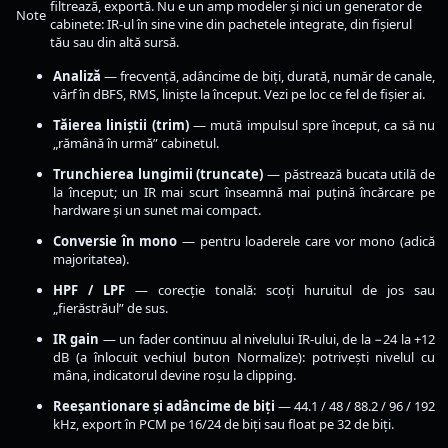
filtrează, exportă. Nu e un amp modeler și nici un generator de
Note
cabinete: IR-ul în sine vine din pachetele integrate, din fișierul
tău sau din altă sursă.
Analiză
— frecvență, adâncime de biți, durată, număr de canale,
vârf în dBFS, RMS, liniște la început. Vezi pe loc ce fel de fișier ai.
Tăierea liniștii (trim)
— mută impulsul spre început, ca să nu
„rămână în urmă” cabinetul.
Trunchierea lungimii (truncate)
— păstrează bucata utilă de
la început; un IR mai scurt înseamnă mai puțină încărcare pe
hardware și un sunet mai compact.
Conversie în mono
— pentru loaderele care vor mono (adică
majoritatea).
HPF / LPF
— corecție tonală: scoți huruitul de jos sau
„fierăstrăul” de sus.
IR gain
— un fader continuu al nivelului IR-ului, de la −24 la +12
dB (a înlocuit vechiul buton Normalize): potrivești nivelul cu
mâna, indicatorul devine roșu la clipping.
Reeșantionare și adâncime de biți
— 44.1 / 48 / 88.2 / 96 / 192
kHz, export în PCM pe 16/24 de biți sau float pe 32 de biți.