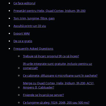
Ce face editorul
Presetări pentru Helix, Quad Cortex, Iridium, IR-200
Ton: trim, lungime, filtre, gain
Ascultă printr-un DI viu
Export WAV
De ce e gratis
Frequently Asked Questions
Trebuie să încarc propriul IR ca să încep?
IR-urile integrate sunt gratuite, inclusiv pentru uz
comercial?
Ce cabinete, difuzoare și microfoane sunt în pachete?
Merge cu Quad Cortex, Helix, Iridium, IR-200, ACS1,
Ampero II, Cabloader?
Fișierele se încarcă pe server?
Ce lungime să aleg: 1024, 2048, 200 sau 500 ms?