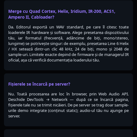
Merge cu Quad Cortex, Helix, Iridium, IR-200, ACS1,
Ampero II, Cabloader?
Da. Editorul exportă un WAV standard, pe care îl citesc toate
loaderele IR hardware și software. Alege presetarea dispozitivului
tău, iar formatul (frecvență, adâncime de biți, mono/stereo,
lungime) se potrivește singur: de exemplu, presetarea Line 6 Helix
/ HX setează dintr-un clic 48 kHz, 24 de biți, mono și 2048 de
sample-uri. Limitele exacte depind de firmware și de managerul IR
oficial, așa că verifică documentația loaderului tău.
Fișierele se încarcă pe server?
Nu. Toată procesarea are loc în browser, prin Web Audio API.
Deschide DevTools → Network — după ce se încarcă pagina,
fișierele tale nu se trimit nicăieri. De pe server se trag doar sample-
urile demo integrate (conținut static); audio-ul tău nu ajunge pe
server.