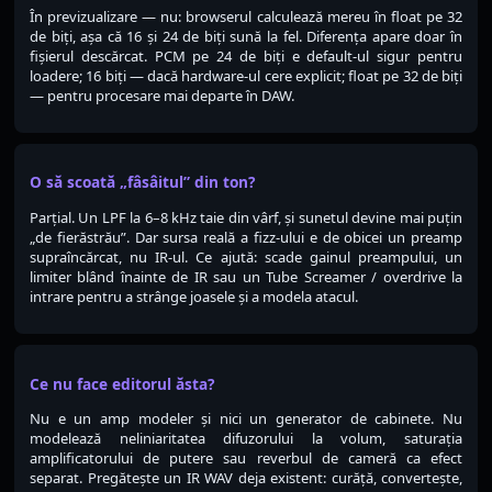
În previzualizare — nu: browserul calculează mereu în float pe 32
de biți, așa că 16 și 24 de biți sună la fel. Diferența apare doar în
fișierul descărcat. PCM pe 24 de biți e default-ul sigur pentru
loadere; 16 biți — dacă hardware-ul cere explicit; float pe 32 de biți
— pentru procesare mai departe în DAW.
O să scoată „fâsâitul” din ton?
Parțial. Un LPF la 6–8 kHz taie din vârf, și sunetul devine mai puțin
„de fierăstrău”. Dar sursa reală a fizz-ului e de obicei un preamp
supraîncărcat, nu IR-ul. Ce ajută: scade gainul preampului, un
limiter blând înainte de IR sau un Tube Screamer / overdrive la
intrare pentru a strânge joasele și a modela atacul.
Ce nu face editorul ăsta?
Nu e un amp modeler și nici un generator de cabinete. Nu
modelează neliniaritatea difuzorului la volum, saturația
amplificatorului de putere sau reverbul de cameră ca efect
separat. Pregătește un IR WAV deja existent: curăță, convertește,