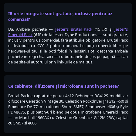
IR-urile integrate sunt gratuite, inclusiv pentru uz
comercial?
Da. Ambele pachete —
Jester's Brutal Pack
(15 IR) și
Jester's
Emerald Pack
(6 IR) de la Jester Dyne Productions — sunt gratuite,
inclusiv pentru uz comercial, fără atribuire obligatorie. Brutal Pack
e distribuit ca CC0 / public domain. Le poți converti liber pe
hardware-ul tău și le poți folosi în lansări. Poți descărca ambele
pachete întregi chiar aici — cu butoanele de jos pe pagină — sau
de pe site-ul autorului prin link-urile de mai sus.
Ce cabinete, difuzoare și microfoane sunt în pachete?
Brutal Pack e captat de pe un 4×12 Behringer BG412S modificat:
difuzoare Celestion Vintage 30, Celestion Rockdriver Jr (G12F-60) și
Eminence DV-77; microfoane Shure SM57, Sennheiser e606 și Pyle
PDMIC75, plus patch-uri blend pe două microfoane. Emerald Pack
— un Marshall 1960AX cu Celestion Greenback G-12M 25W, captat
cu SM57 și e606.