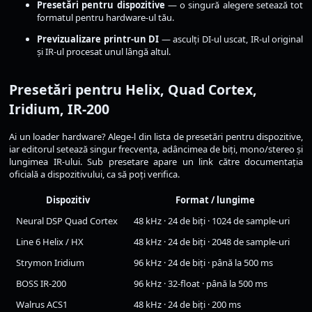
Presetări pentru dispozitive
— o singură alegere setează tot
formatul pentru hardware-ul tău.
Previzualizare printr-un DI
— asculți DI-ul uscat, IR-ul original
și IR-ul procesat unul lângă altul.
Presetări pentru Helix, Quad Cortex,
Iridium, IR-200
Ai un loader hardware? Alege-l din lista de presetări pentru dispozitive,
iar editorul setează singur frecvența, adâncimea de biți, mono/stereo și
lungimea IR-ului. Sub presetare apare un link către documentația
oficială a dispozitivului, ca să poți verifica.
Dispozitiv
Format / lungime
Neural DSP Quad Cortex
48 kHz · 24 de biți · 1024 de sample-uri
Line 6 Helix / HX
48 kHz · 24 de biți · 2048 de sample-uri
Strymon Iridium
96 kHz · 24 de biți · până la 500 ms
BOSS IR-200
96 kHz · 32-float · până la 500 ms
Walrus ACS1
48 kHz · 24 de biți · 200 ms