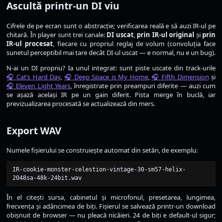
Ascultă printr-un DI viu
Cifrele de pe ecran sunt o abstracție; verificarea reală e să auzi IR-ul pe
chitară. În player sunt trei canale:
DI uscat
,
prin IR-ul original
și
prin
IR-ul procesat
, fiecare cu propriul reglaj de volum (convoluția face
sunetul perceptibil mai tare decât DI-ul uscat — e normal, nu e un bug).
N-ai un DI propriu? Ia unul integrat: sunt piste uscate din track-urile
Cat’s Hard Day
,
Deep Space is My Home
,
Fifth Dimension
și
Eleven Light Years
, înregistrate prin preampuri diferite — auzi cum
se așază același IR pe un gain diferit. Pista merge în buclă, iar
previzualizarea procesată se actualizează din mers.
Export WAV
Numele fișierului se construiește automat din setări, de exemplu:
IR-cookie-monster-celestion-vintage-30-sm57-helix-
2048sa-48k-24bit.wav
În el citești sursa, cabinetul și microfonul, presetarea, lungimea,
frecvența și adâncimea de biți. Fișierul se salvează printr-un download
obișnuit de browser — nu pleacă nicăieri. 24 de biți e default-ul sigur;