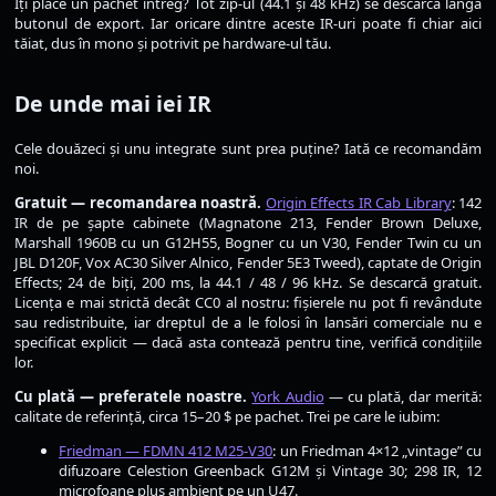
Îți place un pachet întreg? Tot zip-ul (44.1 și 48 kHz) se descarcă lângă
butonul de export. Iar oricare dintre aceste IR-uri poate fi chiar aici
tăiat, dus în mono și potrivit pe hardware-ul tău.
De unde mai iei IR
Cele douăzeci și unu integrate sunt prea puține? Iată ce recomandăm
noi.
Gratuit — recomandarea noastră.
Origin Effects IR Cab Library
: 142
IR de pe șapte cabinete (Magnatone 213, Fender Brown Deluxe,
Marshall 1960B cu un G12H55, Bogner cu un V30, Fender Twin cu un
JBL D120F, Vox AC30 Silver Alnico, Fender 5E3 Tweed), captate de Origin
Effects; 24 de biți, 200 ms, la 44.1 / 48 / 96 kHz. Se descarcă gratuit.
Licența e mai strictă decât CC0 al nostru: fișierele nu pot fi revândute
sau redistribuite, iar dreptul de a le folosi în lansări comerciale nu e
specificat explicit — dacă asta contează pentru tine, verifică condițiile
lor.
Cu plată — preferatele noastre.
York Audio
— cu plată, dar merită:
calitate de referință, circa 15–20 $ pe pachet. Trei pe care le iubim:
Friedman — FDMN 412 M25-V30
: un Friedman 4×12 „vintage” cu
difuzoare Celestion Greenback G12M și Vintage 30; 298 IR, 12
microfoane plus ambient pe un U47.