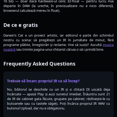
16 biți — doar dacă hardware-ul cere; 32-float — pentru lucru mai
departe în DAW (la ureche, în previzualizare nu e nicio diferență,
browserul calculează mereu în float).
De ce e gratis
Darwin’s Cat e un proiect artistic, iar editorul e parte din schimbul
nostru cu scena: să pregătești un IR în jumătate de minut, fără
programe plătite, înregistrări și reclame. Vrei să susții? Ascultă
muzica
noastră
sau trimite pagina unui chitarist căruia o să-i prindă bine.
Frequently Asked Questions
Trebuie să încarc propriul IR ca să încep?
Nu. Editorul se deschide cu un IR și o chitară DI uscată deja
încărcate — apasă Play și auzi sunetul imediat. Înăuntru sunt 21
de IR de cabinet gata făcute, grupate pe cabinet; răsfoiește-le cu
butoanele sau cu tastele săgeți. Poți încărca propriul IR WAV cu
butonul Upload, dar nu e obligatoriu.