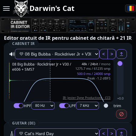
Darwin's Cat
Editor gratuit de IR pentru cabinet de chitară + 21 IR
CABINET IR
🔊
<
>
08 Big Bubba · Rockdriver Jr + V30 /
48k
/
24bit
/ mono
1275.7 ms / 61235 smp
e606 + SM57
500.0 ms / 24000 smp
Peak -1.2 dBFS
IR: Jester Dyne Productions · CC0
+0.0
HPF
LPF
trim
GUITAR (DI)
🎸
<
>