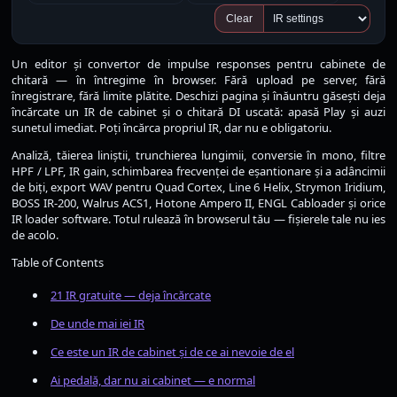
Clear
Un editor și convertor de impulse responses pentru cabinete de
chitară — în întregime în browser. Fără upload pe server, fără
înregistrare, fără limite plătite. Deschizi pagina și înăuntru găsești deja
încărcate un IR de cabinet și o chitară DI uscată: apasă Play și auzi
sunetul imediat. Poți încărca propriul IR, dar nu e obligatoriu.
Analiză, tăierea liniștii, trunchierea lungimii, conversie în mono, filtre
HPF / LPF, IR gain, schimbarea frecvenței de eșantionare și a adâncimii
de biți, export WAV pentru Quad Cortex, Line 6 Helix, Strymon Iridium,
BOSS IR-200, Walrus ACS1, Hotone Ampero II, ENGL Cabloader și orice
IR loader software. Totul rulează în browserul tău — fișierele tale nu ies
de acolo.
Table of Contents
21 IR gratuite — deja încărcate
De unde mai iei IR
Ce este un IR de cabinet și de ce ai nevoie de el
Ai pedală, dar nu ai cabinet — e normal