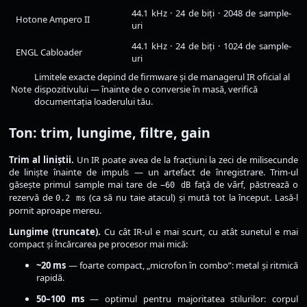
44.1 kHz · 24 de biți · 2048 de sample-
Hotone Ampero II
uri
44.1 kHz · 24 de biți · 1024 de sample-
ENGL Cabloader
uri
Limitele exacte depind de firmware și de managerul IR oficial al
Note
dispozitivului — înainte de o conversie în masă, verifică
documentația loaderului tău.
Ton: trim, lungime, filtre, gain
Trim al liniștii.
Un IR poate avea de la fracțiuni la zeci de milisecunde
de liniște înainte de impuls — un artefact de înregistrare. Trim-ul
găsește primul sample mai tare de
față de vârf, păstrează o
−60 dB
rezervă de
(ca să nu taie atacul) și mută tot la început. Lasă-l
0.2 ms
pornit aproape mereu.
Lungime (truncate).
Cu cât IR-ul e mai scurt, cu atât sunetul e mai
compact și încărcarea pe procesor mai mică:
~20 ms
— foarte compact, „microfon în combo”: metal și ritmică
rapidă.
50–100 ms
— optimul pentru majoritatea stilurilor: corpul