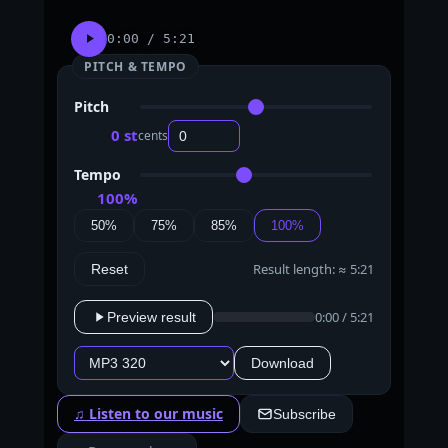
0:00 / 5:21
PITCH & TEMPO
Pitch
0 st
cents
Tempo
100%
50%
75%
85%
100%
Result length: ≈ 5:21
Reset
0:00 / 5:21
Preview result
Download
♫ Listen to our music
Subscribe