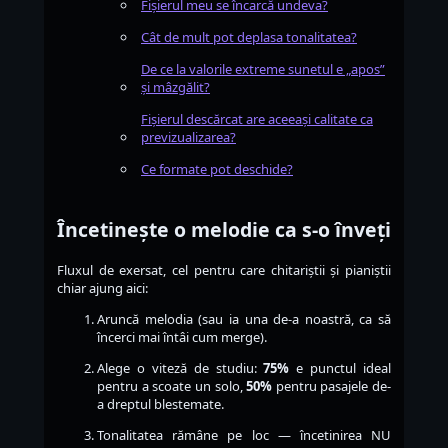
Fișierul meu se încarcă undeva?
Cât de mult pot deplasa tonalitatea?
De ce la valorile extreme sunetul e „apos”
și mâzgălit?
Fișierul descărcat are aceeași calitate ca
previzualizarea?
Ce formate pot deschide?
Încetinește o melodie ca s-o înveți
Fluxul de exersat, cel pentru care chitariștii și pianiștii
chiar ajung aici:
Aruncă melodia (sau ia una de-a noastră, ca să
încerci mai întâi cum merge).
Alege o viteză de studiu:
75%
e punctul ideal
pentru a scoate un solo,
50%
pentru pasajele de-
a dreptul blestemate.
Tonalitatea rămâne pe loc — încetinirea NU