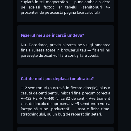
cuplată în stil magnetofon — pune ambele slidere
pe același factor, iar tabelul «semitonuri ↔
procente» de pe această pagină face calculul.)
Fișierul meu se încarcă undeva?
Nu. Decodarea, previzualizarea pe viu și randarea
finală rulează toate în browserul tău — fișierul nu
părăsește dispozitivul, fără cont și fără coadă.
Cât de mult pot deplasa tonalitatea?
±12 semitonuri (o octavă în fiecare direcție), plus o
căsuță de cenți pentru mișcări fine, precum corecția
A=432 Hz → A=440 (circa 32 de cenți). Avertisment
cinstit: dincolo de aproximativ ±5 semitonuri vocea
începe să sune „prelucrată” — asta e fizica time-
stretchingului, nu un bug de reparat din setări.