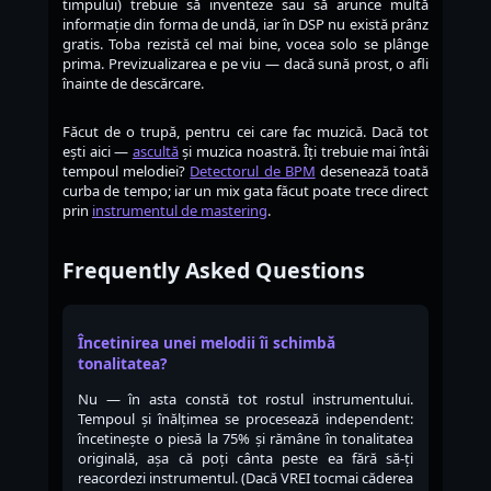
timpului) trebuie să inventeze sau să arunce multă
informație din forma de undă, iar în DSP nu există prânz
gratis. Toba rezistă cel mai bine, vocea solo se plânge
prima. Previzualizarea e pe viu — dacă sună prost, o afli
înainte de descărcare.
Făcut de o trupă, pentru cei care fac muzică. Dacă tot
ești aici —
ascultă
și muzica noastră. Îți trebuie mai întâi
tempoul melodiei?
Detectorul de BPM
desenează toată
curba de tempo; iar un mix gata făcut poate trece direct
prin
instrumentul de mastering
.
Frequently Asked Questions
Încetinirea unei melodii îi schimbă
tonalitatea?
Nu — în asta constă tot rostul instrumentului.
Tempoul și înălțimea se procesează independent:
încetinește o piesă la 75% și rămâne în tonalitatea
originală, așa că poți cânta peste ea fără să-ți
reacordezi instrumentul. (Dacă VREI tocmai căderea