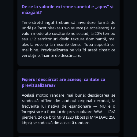
De ce la valorile extreme sunetul e „apos” și
mâzgălit?
Time-stretchingul trebuie să inventeze formă de
undă (la încetinire) sau s-o arunce (la accelerare). La
valori moderate cusăturile nu se aud; la 20% tempo
sau ±12 semitonuri devin textura dominantă, mai
ales la voce și la mixurile dense. Toba suportă cel
mai bine. Previzualizarea pe viu îți arată cinstit ce
vei obține, înainte de descărcare.
Fișierul descărcat are aceeași calitate ca
previzualizarea?
Același motor, randare mai bună: descărcarea se
randează offline din audioul original decodat, la
frecvența lui nativă de eșantionare — NU e o
înregistrare a fluxului de previzualizare. WAV — fără
pierderi, 24 de biți; MP3 (320 kbps) și M4A (AAC 256
kbps) se codează din această randare.