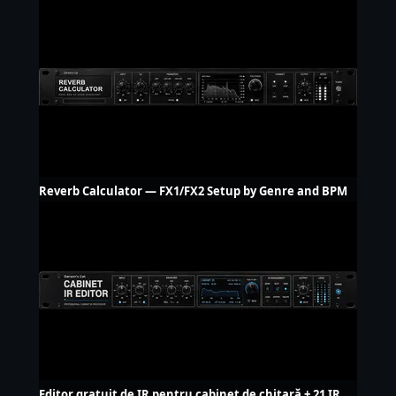
Reverb Calculator — FX1/FX2 Setup by Genre and BPM
Editor gratuit de IR pentru cabinet de chitară + 21 IR