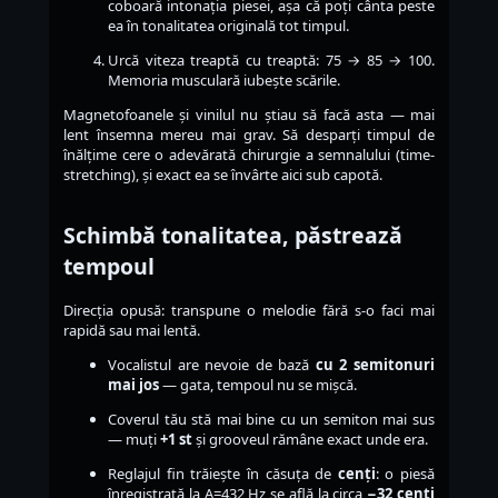
coboară intonația piesei, așa că poți cânta peste
ea în tonalitatea originală tot timpul.
Urcă viteza treaptă cu treaptă: 75 → 85 → 100.
Memoria musculară iubește scările.
Magnetofoanele și vinilul nu știau să facă asta — mai
lent însemna mereu mai grav. Să desparți timpul de
înălțime cere o adevărată chirurgie a semnalului (time-
stretching), și exact ea se învârte aici sub capotă.
Schimbă tonalitatea, păstrează
tempoul
Direcția opusă: transpune o melodie fără s-o faci mai
rapidă sau mai lentă.
Vocalistul are nevoie de bază
cu 2 semitonuri
mai jos
— gata, tempoul nu se mișcă.
Coverul tău stă mai bine cu un semiton mai sus
— muți
+1 st
și grooveul rămâne exact unde era.
Reglajul fin trăiește în căsuța de
cenți
: o piesă
înregistrată la A=432 Hz se află la circa
−32 cenți