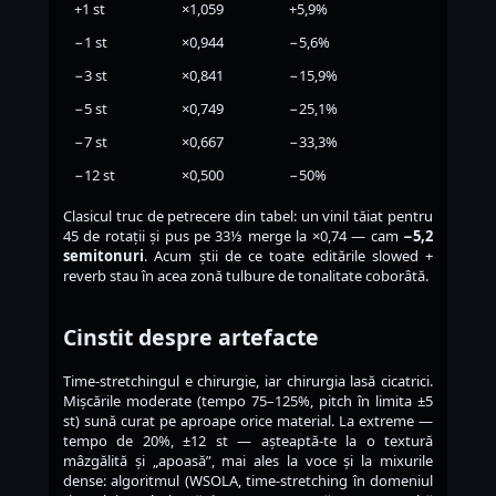
+1 st
×1,059
+5,9%
−1 st
×0,944
−5,6%
−3 st
×0,841
−15,9%
−5 st
×0,749
−25,1%
−7 st
×0,667
−33,3%
−12 st
×0,500
−50%
Clasicul truc de petrecere din tabel: un vinil tăiat pentru
45 de rotații și pus pe 33⅓ merge la ×0,74 — cam
−5,2
semitonuri
. Acum știi de ce toate editările slowed +
reverb stau în acea zonă tulbure de tonalitate coborâtă.
Cinstit despre artefacte
Time-stretchingul e chirurgie, iar chirurgia lasă cicatrici.
Mișcările moderate (tempo 75–125%, pitch în limita ±5
st) sună curat pe aproape orice material. La extreme —
tempo de 20%, ±12 st — așteaptă-te la o textură
mâzgălită și „apoasă”, mai ales la voce și la mixurile
dense: algoritmul (WSOLA, time-stretching în domeniul