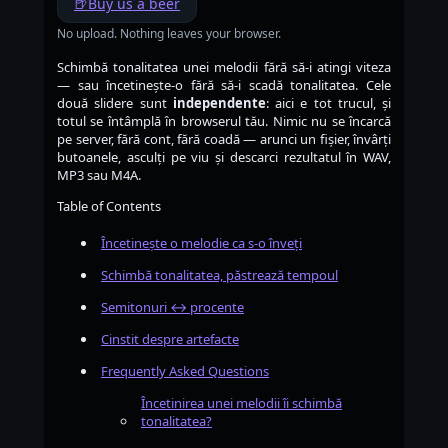
🍺
Buy us a beer
No upload. Nothing leaves your browser.
Schimbă tonalitatea unei melodii fără să-i atingi viteza
— sau încetinește-o fără să-i scadă tonalitatea. Cele
două slidere sunt
independente
: aici e tot trucul, și
totul se întâmplă în browserul tău. Nimic nu se încarcă
pe server, fără cont, fără coadă — arunci un fișier, învârți
butoanele, asculți pe viu și descarci rezultatul în WAV,
MP3 sau M4A.
Table of Contents
Încetinește o melodie ca s-o înveți
Schimbă tonalitatea, păstrează tempoul
Semitonuri ↔ procente
Cinstit despre artefacte
Frequently Asked Questions
Încetinirea unei melodii îi schimbă
tonalitatea?