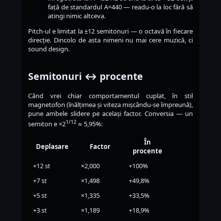
față de standardul A=440 — readu-o la loc fără să
atingi nimic altceva.
Pitch-ul e limitat la ±12 semitonuri — o octavă în fiecare
direcție. Dincolo de asta nimeni nu mai cere muzică, ci
sound design.
Semitonuri ↔ procente
Când vrei chiar comportamentul cuplat, în stil
magnetofon (înălțimea și viteza mișcându-se împreună),
pune ambele slidere pe același factor. Conversia — un
1/12
semiton e ×2
≈ 5,95%:
În
Deplasare
Factor
procente
+12 st
×2,000
+100%
+7 st
×1,498
+49,8%
+5 st
×1,335
+33,5%
+3 st
×1,189
+18,9%