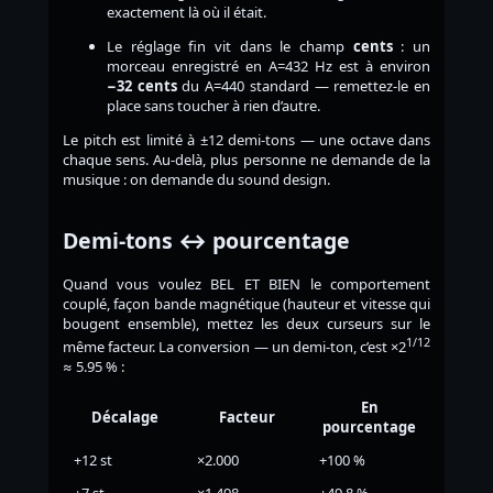
exactement là où il était.
Le réglage fin vit dans le champ
cents
: un
morceau enregistré en A=432 Hz est à environ
−32 cents
du A=440 standard — remettez-le en
place sans toucher à rien d’autre.
Le pitch est limité à ±12 demi-tons — une octave dans
chaque sens. Au-delà, plus personne ne demande de la
musique : on demande du sound design.
Demi-tons ↔ pourcentage
Quand vous voulez BEL ET BIEN le comportement
couplé, façon bande magnétique (hauteur et vitesse qui
bougent ensemble), mettez les deux curseurs sur le
1/12
même facteur. La conversion — un demi-ton, c’est ×2
≈ 5.95 % :
En
Décalage
Facteur
pourcentage
+12 st
×2.000
+100 %