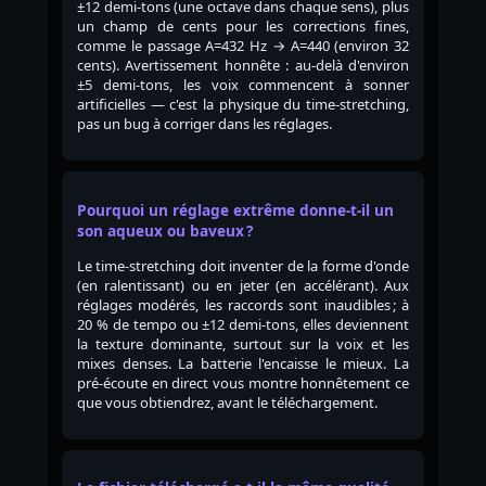
±12 demi-tons (une octave dans chaque sens), plus
un champ de cents pour les corrections fines,
comme le passage A=432 Hz → A=440 (environ 32
cents). Avertissement honnête : au-delà d'environ
±5 demi-tons, les voix commencent à sonner
artificielles — c'est la physique du time-stretching,
pas un bug à corriger dans les réglages.
Pourquoi un réglage extrême donne-t-il un
son aqueux ou baveux ?
Le time-stretching doit inventer de la forme d'onde
(en ralentissant) ou en jeter (en accélérant). Aux
réglages modérés, les raccords sont inaudibles ; à
20 % de tempo ou ±12 demi-tons, elles deviennent
la texture dominante, surtout sur la voix et les
mixes denses. La batterie l'encaisse le mieux. La
pré-écoute en direct vous montre honnêtement ce
que vous obtiendrez, avant le téléchargement.