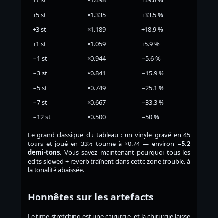
+7 st
×1.498
+49.8 %
+5 st
×1.335
+33.5 %
+3 st
×1.189
+18.9 %
+1 st
×1.059
+5.9 %
−1 st
×0.944
−5.6 %
−3 st
×0.841
−15.9 %
−5 st
×0.749
−25.1 %
−7 st
×0.667
−33.3 %
−12 st
×0.500
−50 %
Le grand classique du tableau : un vinyle gravé en 45
tours et joué en 33⅓ tourne à ×0.74 — environ
−5.2
demi-tons
. Vous savez maintenant pourquoi tous les
edits slowed + reverb traînent dans cette zone trouble, à
la tonalité abaissée.
Honnêtes sur les artefacts
Le time-stretching est une chirurgie, et la chirurgie laisse