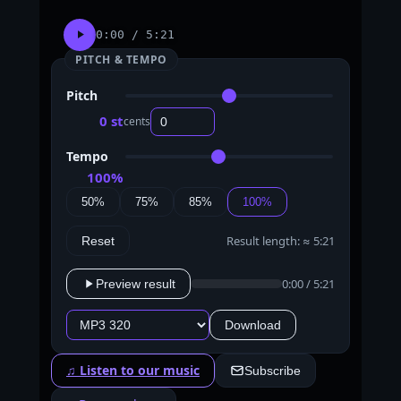
0:00 / 5:21
PITCH & TEMPO
Pitch
0 st
cents
Tempo
100%
50%
75%
85%
100%
Result length: ≈ 5:21
Reset
0:00 / 5:21
Preview result
Download
♫ Listen to our music
Subscribe