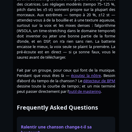
des cicatrices. Les réglages modérés (tempo 75–125 %,
pitch dans les ±5 st) sonnent propre sur la plupart des
morceaux. Aux extrêmes — tempo à 20 %, ±12 st —
attendez-vous à de la bouillie et à une texture aqueuse,
surtout sur la voix et les mixes denses : l’algorithme
(WSOLA, un time-stretching dans le domaine temporel)
doit inventer ou jeter une bonne partie de la forme
d’onde, et en DSP, on n’a rien sans rien. La batterie
encaisse le mieux, la voix seule se plaint la première. La
pré-écoute est en direct — si ça sonne faux, vous le
saurez avant de télécharger.
Fait par un groupe, pour ceux qui font de la musique.
Pendant que vous êtes là —
écoutez la nôtre
. Besoin
d’abord du tempo de la chanson ? Le
détecteur de BPM
dessine toute la courbe de tempo ; et un mix terminé
peut passer directement par l’
outil de mastering
.
Frequently Asked Questions
Ralentir une chanson change-t-il sa