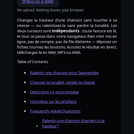
🍺
Buy us a beer
No upload. Nothing leaves your browser.
Changez la hauteur d’une chanson sans toucher à sa
vitesse — ou ralentissez-la sans perdre la tonalité. Les
deux curseurs sont
indépendants
: toute l’astuce est là,
et tout se passe dans votre navigateur. Rien n’est mis en
ligne, pas de compte, pas de file d’attente — déposez un
fichier, tournez les boutons, écoutez le résultat en direct,
téléchargez-le en WAV, MP3 ou M4A.
Table of Contents
Ralentir une chanson pour l’apprendre
Changer la tonalité, garder la vitesse
Demi-tons ↔ pourcentage
Honnêtes sur les artefacts
Frequently Asked Questions
Ralentir une chanson change-t-il sa
hauteur ?