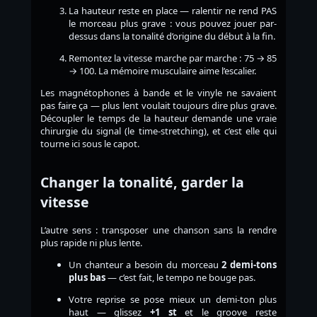
La hauteur reste en place — ralentir ne rend PAS
le morceau plus grave : vous pouvez jouer par-
dessus dans la tonalité d’origine du début à la fin.
Remontez la vitesse marche par marche : 75 → 85
→ 100. La mémoire musculaire aime l’escalier.
Les magnétophones à bande et le vinyle ne savaient
pas faire ça — plus lent voulait toujours dire plus grave.
Découpler le temps de la hauteur demande une vraie
chirurgie du signal (le time-stretching), et c’est elle qui
tourne ici sous le capot.
Changer la tonalité, garder la
vitesse
L’autre sens : transposer une chanson sans la rendre
plus rapide ni plus lente.
Un chanteur a besoin du morceau
2 demi-tons
plus bas
— c’est fait, le tempo ne bouge pas.
Votre reprise se pose mieux un demi-ton plus
haut — glissez
+1 st
et le groove reste