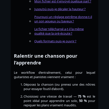
Mon fichier est-il envoyé quelque part ?
Jusqu’où puis-je décaler la hauteur ?
Pourquoi un réglage extrême donne-t-il
un son aqueux ou baveux ?
Le fichier téléchargé a-t-il la même
qualité que la pré-écoute ?
Quels formats puis-je ouvrir ?
Ralentir une chanson pour
l’apprendre
Le workflow d’entraînement, celui pour lequel
guitaristes et pianistes viennent vraiment :
Déposez la chanson (ou prenez une des nôtres
pour essayer l’outil d’abord).
Choisissez une vitesse de travail —
75 %
est le
point idéal pour apprendre un solo,
50 %
pour
repiquer les plans vraiment maudits.