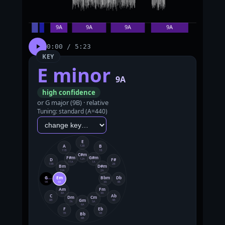
0:00 / 5:23
KEY
E minor
9A
high confidence
or G major (9B) · relative
Tuning: standard (A=440)
E
A
B
12B
11B
1B
C#m
F#m
G#m
D
F#
12A
11A
1A
10B
2B
Bm
D#m
10A
2A
G
Em
Bbm
Db
9B
9A
3A
3B
Am
Fm
8A
4A
C
Ab
Dm
Cm
Gm
8B
4B
7A
5A
6A
F
Eb
Bb
7B
5B
6B