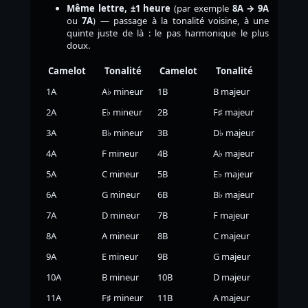
Même lettre, ±1 heure
(par exemple
8A → 9A
ou
7A
) — passage à la tonalité voisine, à une
quinte juste de là : le pas harmonique le plus
doux.
Camelot
Tonalité
Camelot
Tonalité
1A
A♭ mineur
1B
B majeur
2A
E♭ mineur
2B
F♯ majeur
3A
B♭ mineur
3B
D♭ majeur
4A
F mineur
4B
A♭ majeur
5A
C mineur
5B
E♭ majeur
6A
G mineur
6B
B♭ majeur
7A
D mineur
7B
F majeur
8A
A mineur
8B
C majeur
9A
E mineur
9B
G majeur
10A
B mineur
10B
D majeur
11A
F♯ mineur
11B
A majeur