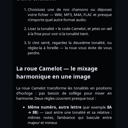
Choisissez une de nos chansons ou déposez
votre fichier — WAV, MP3, M4A, FLAC et presque
n’importe quel autre format audio.
Lisez la tonalité + le code Camelot, et jetez un œil
à la frise pour voir si la tonalité tient.
Si c’est serré, regardez la deuxième tonalité, ou
réglez-la à l’oreille — la roue vous évite de vous
perdre.
La roue Camelot — le mixage
harmonique en une image
La roue Camelot transforme les tonalités en positions
d’horloge : pas besoin de solfège pour mixer en
harmonie. Deux règles couvrent presque tout :
Même numéro, autre lettre
(par exemple
8A
→ 8B
) — saut entre une tonalité et sa relative :
mêmes notes, l’ambiance qui bascule entre
majeur et mineur.