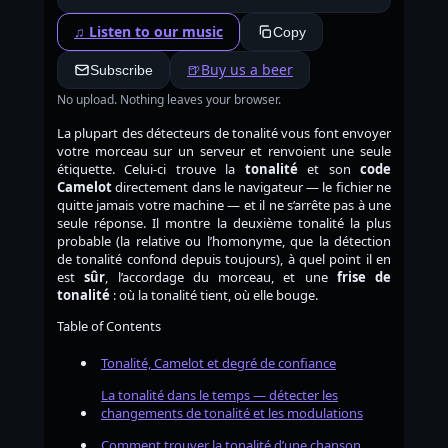
♫ Listen to our music
Copy
🍺
Buy us a beer
Subscribe
No upload. Nothing leaves your browser.
La plupart des détecteurs de tonalité vous font envoyer
votre morceau sur un serveur et renvoient une seule
étiquette. Celui-ci trouve la
tonalité
et son
code
Camelot
directement dans le navigateur — le fichier ne
quitte jamais votre machine — et il ne s’arrête pas à une
seule réponse. Il montre la deuxième tonalité la plus
probable (la relative ou l’homonyme, que la détection
de tonalité confond depuis toujours), à quel point il en
est
sûr
, l’accordage du morceau, et une
frise de
tonalité
: où la tonalité tient, où elle bouge.
Table of Contents
Tonalité, Camelot et degré de confiance
La tonalité dans le temps — détecter les
changements de tonalité et les modulations
Comment trouver la tonalité d’une chanson