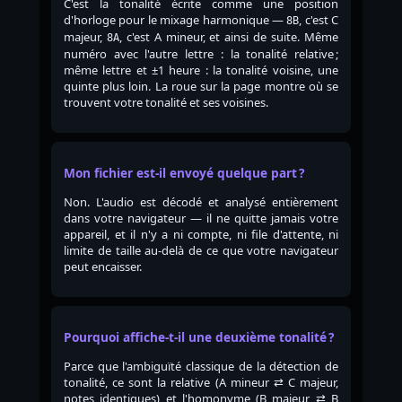
C'est la tonalité écrite comme une position
d'horloge pour le mixage harmonique —
, c'est C
8B
majeur,
, c'est A mineur, et ainsi de suite. Même
8A
numéro avec l'autre lettre : la tonalité relative ;
même lettre et ±1 heure : la tonalité voisine, une
quinte plus loin. La roue sur la page montre où se
trouvent votre tonalité et ses voisines.
Mon fichier est-il envoyé quelque part ?
Non. L'audio est décodé et analysé entièrement
dans votre navigateur — il ne quitte jamais votre
appareil, et il n'y a ni compte, ni file d'attente, ni
limite de taille au-delà de ce que votre navigateur
peut encaisser.
Pourquoi affiche-t-il une deuxième tonalité ?
Parce que l'ambiguïté classique de la détection de
tonalité, ce sont la relative (A mineur ⇄ C majeur,
notes identiques) et l'homonyme (B majeur ⇄ B