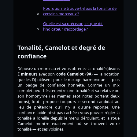
Pourquoi ne trouve-t-il pas la tonalité de
certains morceaux ?
Quelle est sa précision, et que dit
l’indicateur d’accordage ?
Tonalité, Camelot et degré de
confiance
Déposez un morceau et vous obtenez la tonalité (disons
E mineur
) avec son
code Camelot
(
9A
) — la notation
que les DJ utilisent pour le mixage harmonique — plus
un badge de confiance honnête. Comme un mix
complet peut hésiter entre une tonalité et sa relative ou
son homonyme (les mêmes sept notes portent deux
noms), l’outil propose toujours le second candidat au
lieu de prétendre qu’il n’y a qu’une réponse. Une
confiance faible n’est pas cachée : vous pouvez régler la
tonalité à l’oreille depuis le menu déroulant, et la roue
Camelot montre exactement où se trouvent votre
tonalité — et ses voisines.