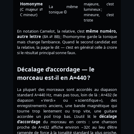
Homonyme
majeure, c’est
La même
(C majeur ⇄
lumineux ;
tonique ©
C mineur)
mineure, c’est
triste
En notation Camelot, la relative, c’est
même numéro,
autre lettre
(8A ⇄ 8B) ; l’homonyme garde la tonique
mais change l’ambiance. Quand le second candidat est
la relative, la page le dit — c’est en général celle à croire
si le résultat principal sonne faux.
Décalage d’accordage — le
morceau est-il en A=440 ?
La plupart des morceaux sont accordés au diapason
standard A=440 Hz, mais pas tous, loin de là : A=432 (le
diapason « Verdi » ou « scientifique »), des
enregistrements anciens, une bande magnétique qui
tourne trop lentement ou trop vite, une guitare
accordée un poil trop bas. L’outil lit le
décalage
d’accordage
du morceau en cents : une chanson
proche de A=432 affiche environ −32¢ au lieu d’être
ramenée de force à la tonalité standard la plus proche.