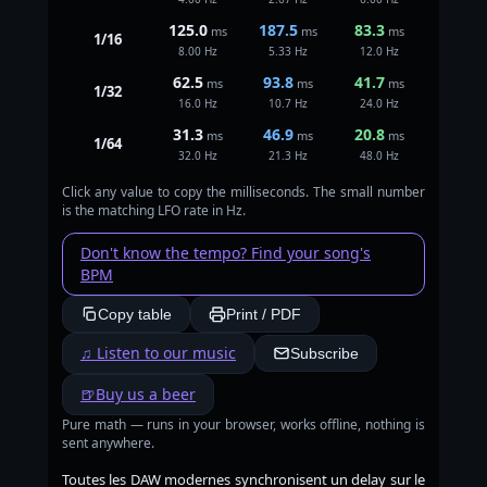
125.0
187.5
83.3
ms
ms
ms
1/16
8.00 Hz
5.33 Hz
12.0 Hz
62.5
93.8
41.7
ms
ms
ms
1/32
16.0 Hz
10.7 Hz
24.0 Hz
31.3
46.9
20.8
ms
ms
ms
1/64
32.0 Hz
21.3 Hz
48.0 Hz
Click any value to copy the milliseconds. The small number
is the matching LFO rate in Hz.
Don't know the tempo? Find your song's
BPM
Copy table
Print / PDF
♫ Listen to our music
Subscribe
🍺
Buy us a beer
Pure math — runs in your browser, works offline, nothing is
sent anywhere.
Toutes les DAW modernes synchronisent un delay sur le