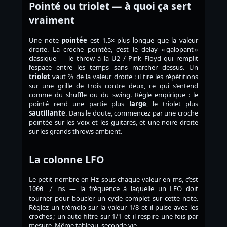
Pointé ou triolet — à quoi ça sert
vraiment
Une note
pointée
est 1.5× plus longue que la valeur
droite. La croche pointée, c’est le delay « galopant »
classique — le throw à la U2 / Pink Floyd qui remplit
l’espace entre les temps sans marcher dessus. Un
triolet
vaut ⅔ de la valeur droite : il tire les répétitions
sur une grille de trois contre deux, ce qui s’entend
comme du shuffle ou du swing. Règle empirique : le
pointé rend une partie plus
large
, le triolet plus
sautillante
. Dans le doute, commencez par une croche
pointée sur les voix et les guitares, et une noire droite
sur les grands throws ambient.
La colonne LFO
Le petit nombre en Hz sous chaque valeur en ms, c’est
— la fréquence à laquelle un LFO doit
1000 / ms
tourner pour boucler un cycle complet sur cette note.
Réglez un trémolo sur la valeur 1/8 et il pulse avec les
croches ; un auto-filtre sur 1/1 et il respire une fois par
mesure. Même tableau, seconde vie.