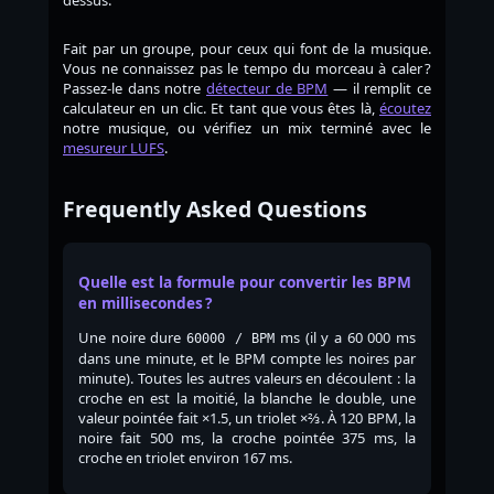
dessus.
Fait par un groupe, pour ceux qui font de la musique.
Vous ne connaissez pas le tempo du morceau à caler ?
Passez-le dans notre
détecteur de BPM
— il remplit ce
calculateur en un clic. Et tant que vous êtes là,
écoutez
notre musique, ou vérifiez un mix terminé avec le
mesureur LUFS
.
Frequently Asked Questions
Quelle est la formule pour convertir les BPM
en millisecondes ?
Une noire dure
ms (il y a 60 000 ms
60000 / BPM
dans une minute, et le BPM compte les noires par
minute). Toutes les autres valeurs en découlent : la
croche en est la moitié, la blanche le double, une
valeur pointée fait ×1.5, un triolet ×⅔. À 120 BPM, la
noire fait 500 ms, la croche pointée 375 ms, la
croche en triolet environ 167 ms.