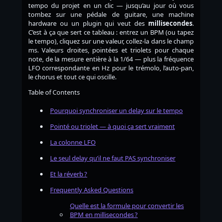
tempo du projet en un clic — jusqu’au jour où vous
tombez sur une pédale de guitare, une machine
hardware ou un plugin qui veut des
millisecondes
.
C’est à ça que sert ce tableau : entrez un BPM (ou tapez
le tempo), cliquez sur une valeur, collez-la dans le champ
ms. Valeurs droites, pointées et triolets pour chaque
note, de la mesure entière à la 1/64 — plus la fréquence
LFO correspondante en Hz pour le trémolo, l’auto-pan,
le chorus et tout ce qui oscille.
Table of Contents
Pourquoi synchroniser un delay sur le tempo
Pointé ou triolet — à quoi ça sert vraiment
La colonne LFO
Le seul delay qu’il ne faut PAS synchroniser
Et la réverb ?
Frequently Asked Questions
Quelle est la formule pour convertir les
BPM en millisecondes ?