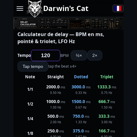
Darwin's Cat
Calculateur de delay — BPM en ms,
pointé & triolet, LFO Hz
Tempo
BPM
½×
2×
tap the beat ≥4×
Tap tempo
Note
Straight
Dotted
Triplet
2000.0
3000.0
1333.3
ms
ms
ms
1/1
0.50 Hz
0.33 Hz
0.75 Hz
1000.0
1500.0
666.7
ms
ms
ms
1/2
1.00 Hz
0.67 Hz
1.50 Hz
500.0
750.0
333.3
ms
ms
ms
1/4
2.00 Hz
1.33 Hz
3.00 Hz
250.0
375.0
166.7
ms
ms
ms
1/8
4.00 Hz
2.67 Hz
6.00 Hz