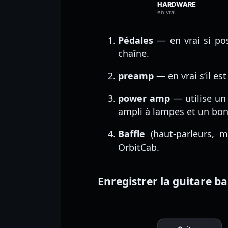
HARDWARE
en vrai
Pédales
— en vrai si poss
chaîne.
preamp
— en vrai s’il e
power amp
— utilise un 
ampli à lampes et un bon 
Baffle
(haut-parleurs, m
OrbitCab.
Enregistrer la guitare b