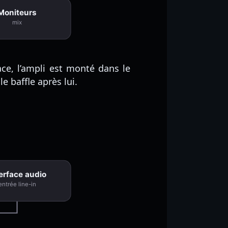
Moniteurs
mix
face, l’ampli est monté dans le
 baffle après lui.
erface audio
entrée line-in