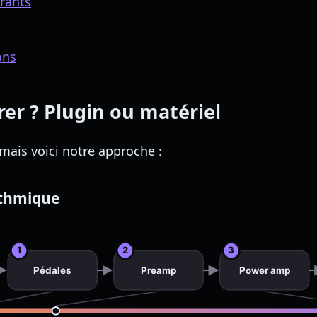
urants
ons
r ? Plugin ou matériel
 mais voici notre approche :
ythmique
1
2
3
Pédales
Preamp
Power amp