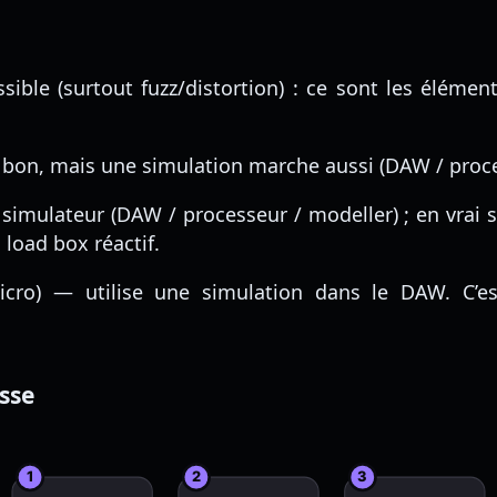
ible (surtout fuzz/distortion) : ce sont les élément
st bon, mais une simulation marche aussi (DAW / proce
simulateur (DAW / processeur / modeller) ; en vrai 
load box réactif.
icro) — utilise une simulation dans le DAW. C’e
asse
1
2
3