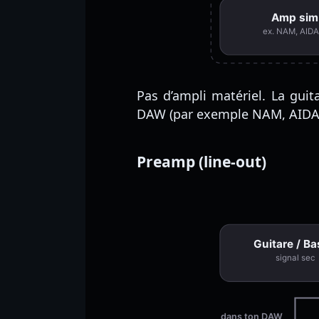
Amp sim
ex. NAM, AID
Pas d’ampli matériel. La guita
DAW (par exemple NAM, AIDA-X 
Preamp (line-out)
Guitare / B
signal sec
dans ton DAW