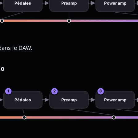
Pédales
Preamp
Power amp
 dans le DAW.
lo
1
2
3
Pédales
Preamp
Power amp