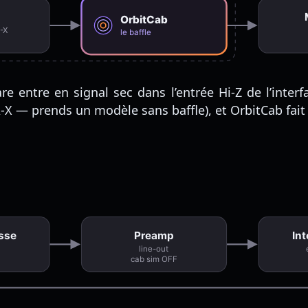
OrbitCab
A-X
le baffle
re entre en signal sec dans l’entrée Hi-Z de l’inter
— prends un modèle sans baffle), et OrbitCab fait le
asse
Preamp
Int
line-out
cab sim OFF