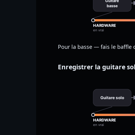
Guitare
basse
HARDWARE
en vrai
Pour la basse — fais le baffle
Enregistrer la guitare so
Guitare solo
HARDWARE
en vrai