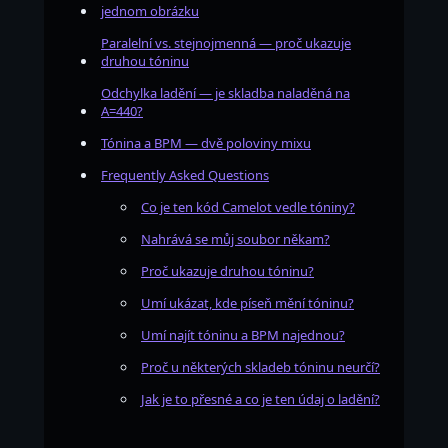
jednom obrázku
Paralelní vs. stejnojmenná — proč ukazuje
druhou tóninu
Odchylka ladění — je skladba naladěná na
A=440?
Tónina a BPM — dvě poloviny mixu
Frequently Asked Questions
Co je ten kód Camelot vedle tóniny?
Nahrává se můj soubor někam?
Proč ukazuje druhou tóninu?
Umí ukázat, kde píseň mění tóninu?
Umí najít tóninu a BPM najednou?
Proč u některých skladeb tóninu neurčí?
Jak je to přesné a co je ten údaj o ladění?