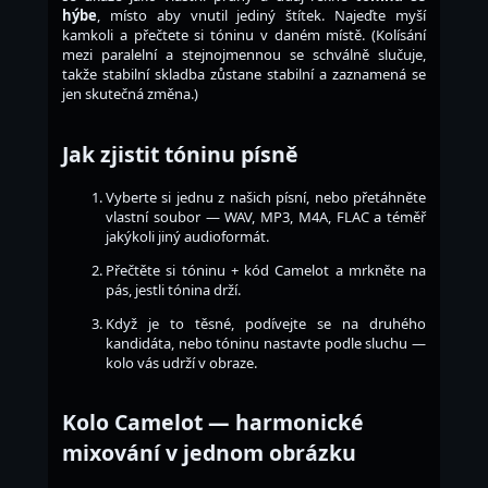
hýbe
, místo aby vnutil jediný štítek. Najeďte myší
kamkoli a přečtete si tóninu v daném místě. (Kolísání
mezi paralelní a stejnojmennou se schválně slučuje,
takže stabilní skladba zůstane stabilní a zaznamená se
jen skutečná změna.)
Jak zjistit tóninu písně
Vyberte si jednu z našich písní, nebo přetáhněte
vlastní soubor — WAV, MP3, M4A, FLAC a téměř
jakýkoli jiný audioformát.
Přečtěte si tóninu + kód Camelot a mrkněte na
pás, jestli tónina drží.
Když je to těsné, podívejte se na druhého
kandidáta, nebo tóninu nastavte podle sluchu —
kolo vás udrží v obraze.
Kolo Camelot — harmonické
mixování v jednom obrázku