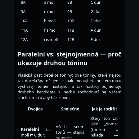
8A
a moll
8B
C dur
9A
e moll
9B
G dur
10A
h moll
10B
D dur
11A
fis moll
11B
A dur
12A
cis moll
12B
E dur
Paralelní vs. stejnojmenná — proč
ukazuje druhou tóninu
Klasická past detekce tóniny: dvě tóniny, které nejsou
tak docela špatně, jen se jinak jmenují. Na hustém mixu
vycházejí téměř nastejno, a tak nástroj pojmenuje
druhého kandidáta a nechá rozhodnutí na vašem
sluchu, místo aby házel mincí.
Dvojice
Společné
Jak je rozlišit
Který tón zní
jako „doma“
Všech sedm
Paralelní
(a
(tonika) a
tónů — stejná
moll ⇄ C dur)
nálada —
stupnice