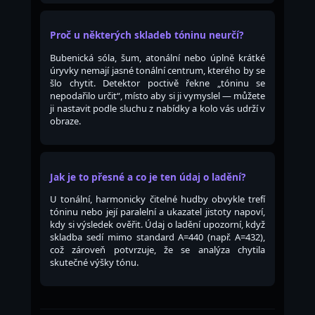
Proč u některých skladeb tóninu neurčí?
Bubenická sóla, šum, atonální nebo úplně krátké
úryvky nemají jasné tonální centrum, kterého by se
šlo chytit. Detektor poctivě řekne „tóninu se
nepodařilo určit“, místo aby si ji vymyslel — můžete
ji nastavit podle sluchu z nabídky a kolo vás udrží v
obraze.
Jak je to přesné a co je ten údaj o ladění?
U tonální, harmonicky čitelné hudby obvykle trefí
tóninu nebo její paralelní a ukazatel jistoty napoví,
kdy si výsledek ověřit. Údaj o ladění upozorní, když
skladba sedí mimo standard A=440 (např. A=432),
což zároveň potvrzuje, že se analýza chytila
skutečné výšky tónu.