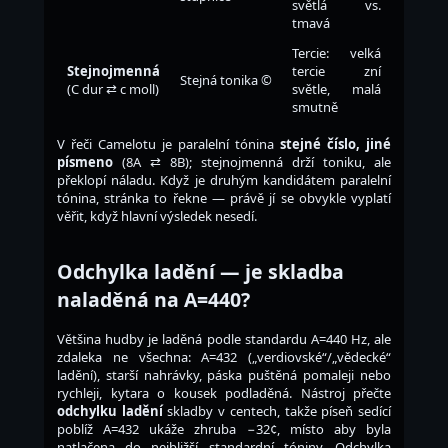
světlá vs.
tmavá
Tercie: velká
Stejnojmenná
tercie zní
Stejná tonika ©
(C dur ⇄ c moll)
světle, malá
smutně
V řeči Camelotu je paralelní tónina
stejné číslo, jiné
písmeno
(8A ⇄ 8B); stejnojmenná drží toniku, ale
překlopí náladu. Když je druhým kandidátem paralelní
tónina, stránka to řekne — právě jí se obvykle vyplatí
věřit, když hlavní výsledek nesedí.
Odchylka ladění — je skladba
naladěná na A=440?
Většina hudby je laděná podle standardu A=440 Hz, ale
zdaleka ne všechna: A=432 („verdiovské“/„vědecké“
ladění), starší nahrávky, páska puštěná pomaleji nebo
rychleji, kytara o kousek podladěná. Nástroj přečte
odchylku ladění
skladby v centech, takže píseň sedící
poblíž A=432 ukáže zhruba −32¢, místo aby byla
natlačena do nejbližší standardní tóniny. Odchylka