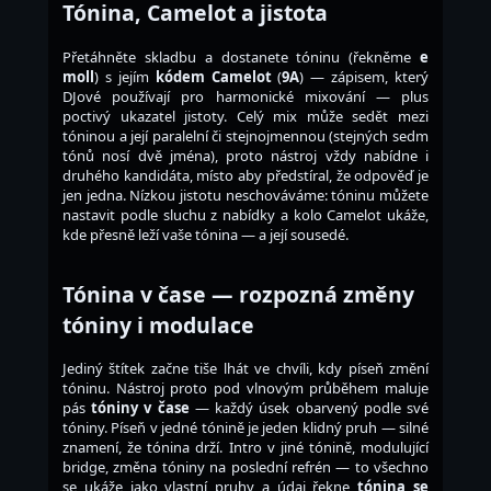
Tónina, Camelot a jistota
Přetáhněte skladbu a dostanete tóninu (řekněme
e
moll
) s jejím
kódem Camelot
(
9A
) — zápisem, který
DJové používají pro harmonické mixování — plus
poctivý ukazatel jistoty. Celý mix může sedět mezi
tóninou a její paralelní či stejnojmennou (stejných sedm
tónů nosí dvě jména), proto nástroj vždy nabídne i
druhého kandidáta, místo aby předstíral, že odpověď je
jen jedna. Nízkou jistotu neschováváme: tóninu můžete
nastavit podle sluchu z nabídky a kolo Camelot ukáže,
kde přesně leží vaše tónina — a její sousedé.
Tónina v čase — rozpozná změny
tóniny i modulace
Jediný štítek začne tiše lhát ve chvíli, kdy píseň změní
tóninu. Nástroj proto pod vlnovým průběhem maluje
pás
tóniny v čase
— každý úsek obarvený podle své
tóniny. Píseň v jedné tónině je jeden klidný pruh — silné
znamení, že tónina drží. Intro v jiné tónině, modulující
bridge, změna tóniny na poslední refrén — to všechno
se ukáže jako vlastní pruhy a údaj řekne
tónina se