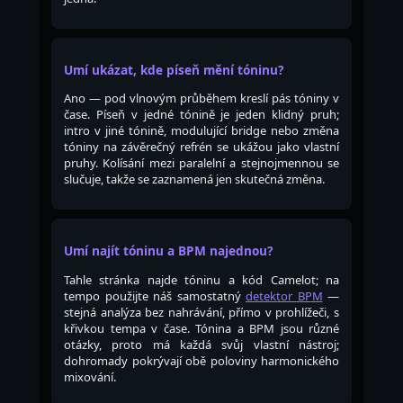
Umí ukázat, kde píseň mění tóninu?
Ano — pod vlnovým průběhem kreslí pás tóniny v
čase. Píseň v jedné tónině je jeden klidný pruh;
intro v jiné tónině, modulující bridge nebo změna
tóniny na závěrečný refrén se ukážou jako vlastní
pruhy. Kolísání mezi paralelní a stejnojmennou se
slučuje, takže se zaznamená jen skutečná změna.
Umí najít tóninu a BPM najednou?
Tahle stránka najde tóninu a kód Camelot; na
tempo použijte náš samostatný
detektor BPM
—
stejná analýza bez nahrávání, přímo v prohlížeči, s
křivkou tempa v čase. Tónina a BPM jsou různé
otázky, proto má každá svůj vlastní nástroj;
dohromady pokrývají obě poloviny harmonického
mixování.