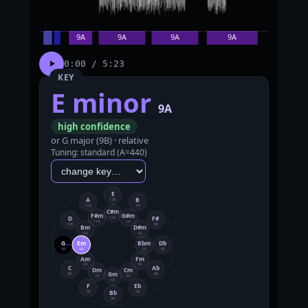
0:00 / 5:23
KEY
E minor
9A
high confidence
or G major (9B) · relative
Tuning: standard (A=440)
E
A
B
12B
11B
1B
C#m
F#m
G#m
D
F#
12A
11A
1A
10B
2B
Bm
D#m
10A
2A
G
Em
Bbm
Db
9B
9A
3A
3B
Am
Fm
8A
4A
C
Ab
Dm
Cm
Gm
8B
4B
7A
5A
6A
F
Eb
Bb
7B
5B
6B