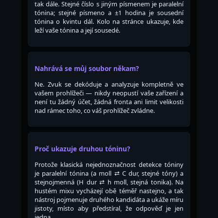
tak dále. Stejné číslo s jiným písmenem je paralelní
tónina; stejné písmeno a ±1 hodina je sousední
tónina o kvintu dál. Kolo na stránce ukazuje, kde
leží vaše tónina a její sousedé.
Nahrává se můj soubor někam?
Ne. Zvuk se dekóduje a analyzuje kompletně ve
vašem prohlížeči — nikdy neopustí vaše zařízení a
není tu žádný účet, žádná fronta ani limit velikosti
nad rámec toho, co váš prohlížeč zvládne.
Proč ukazuje druhou tóninu?
Protože klasická nejednoznačnost detekce tóniny
je paralelní tónina (a moll ⇄ C dur, stejné tóny) a
stejnojmenná (H dur ⇄ h moll, stejná tonika). Na
hustém mixu vycházejí obě téměř nastejno, a tak
nástroj pojmenuje druhého kandidáta a ukáže míru
jistoty, místo aby předstíral, že odpověď je jen
jedna.