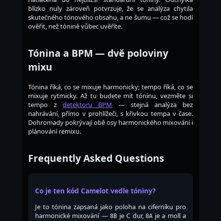
blízko nuly zároveň potvrzuje, že se analýza chytila
skutečného tónového obsahu, a ne šumu — což se hodí
ověřit, než tónině vůbec uvěříte.
Tónina a BPM — dvě poloviny
mixu
Tónina říká, co se mixuje harmonicky; tempo říká, co se
mixuje rytmicky. Až tu budete mít tóninu, vezměte si
tempo z
detektoru BPM
— stejná analýza bez
nahrávání, přímo v prohlížeči, s křivkou tempa v čase.
Dohromady pokrývají obě osy harmonického mixování i
plánování remixu.
Frequently Asked Questions
Co je ten kód Camelot vedle tóniny?
Je to tónina zapsaná jako poloha na ciferníku pro
harmonické mixování —
je C dur,
je a moll a
8B
8A