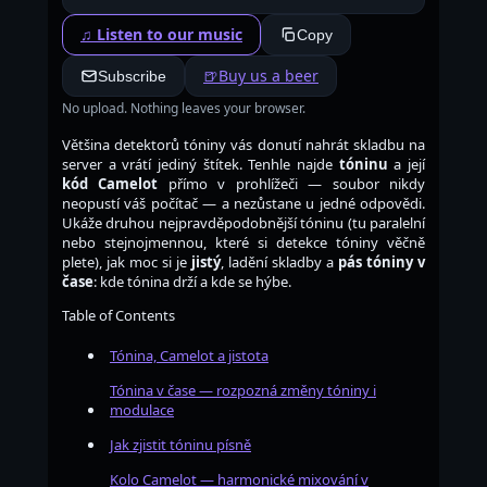
♫ Listen to our music
Copy
🍺
Buy us a beer
Subscribe
No upload. Nothing leaves your browser.
Většina detektorů tóniny vás donutí nahrát skladbu na
server a vrátí jediný štítek. Tenhle najde
tóninu
a její
kód Camelot
přímo v prohlížeči — soubor nikdy
neopustí váš počítač — a nezůstane u jedné odpovědi.
Ukáže druhou nejpravděpodobnější tóninu (tu paralelní
nebo stejnojmennou, které si detekce tóniny věčně
plete), jak moc si je
jistý
, ladění skladby a
pás tóniny v
čase
: kde tónina drží a kde se hýbe.
Table of Contents
Tónina, Camelot a jistota
Tónina v čase — rozpozná změny tóniny i
modulace
Jak zjistit tóninu písně
Kolo Camelot — harmonické mixování v