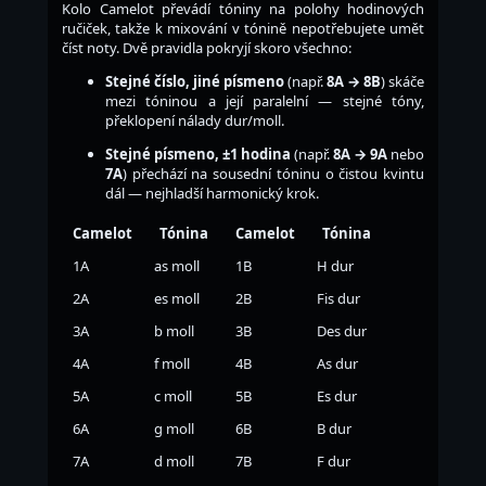
Kolo Camelot převádí tóniny na polohy hodinových
ručiček, takže k mixování v tónině nepotřebujete umět
číst noty. Dvě pravidla pokryjí skoro všechno:
Stejné číslo, jiné písmeno
(např.
8A → 8B
) skáče
mezi tóninou a její paralelní — stejné tóny,
překlopení nálady dur/moll.
Stejné písmeno, ±1 hodina
(např.
8A → 9A
nebo
7A
) přechází na sousední tóninu o čistou kvintu
dál — nejhladší harmonický krok.
Camelot
Tónina
Camelot
Tónina
1A
as moll
1B
H dur
2A
es moll
2B
Fis dur
3A
b moll
3B
Des dur
4A
f moll
4B
As dur
5A
c moll
5B
Es dur
6A
g moll
6B
B dur
7A
d moll
7B
F dur