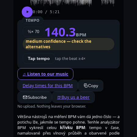
0:00 / 5:21
TEMPO
140.3
½× 70
BPM
medium confidence — check the
alternatives
tap the beat ≥4×
Tap tempo
♫ Listen to our music
Delay times for this BPM
Copy
🍺
Buy us a beer
Subscribe
No upload. Nothing leaves your browser.
Většina nástrojů na měření BPM vám dá jedno číslo — a
potichu lže, jakmile se tempo pohne. Tenhle analyzátor
BPM vykreslí celou
křivku BPM
: tempo v čase,
namalované přes vlnový průběh a obarvené podle