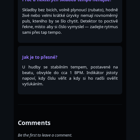
Skladby bez bicích, volně plynoucí (rubato), hodně
živé nebo velmi krátké úryvky nemají rovnoměrný
puls, kterého by se šlo chytit. Detektor to poctivě
řekne, místo aby si číslo vymyslel — zadejte rytmus
sami přes tap tempo.
Jak je to přesné?
U hudby se stabilním tempem, postavené na
beatu, obvykle do cca 1 BPM. Indikátor jistoty
napoví, kdy číslu věřit a kdy si ho radši ověřit
vyťukáním.
Comments
Be the first to leave a comment.