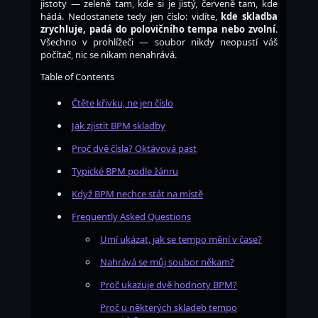
jistoty — zeleně tam, kde si je jistý, červeně tam, kde
hádá. Nedostanete tedy jen číslo: vidíte,
kde skladba
zrychluje, padá do polovičního tempa nebo zvolní
.
Všechno v prohlížeči — soubor nikdy neopustí váš
počítač, nic se nikam nenahrává.
Table of Contents
Čtěte křivku, ne jen číslo
Jak zjistit BPM skladby
Proč dvě čísla? Oktávová past
Typické BPM podle žánru
Když BPM nechce stát na místě
Frequently Asked Questions
Umí ukázat, jak se tempo mění v čase?
Nahrává se můj soubor někam?
Proč ukazuje dvě hodnoty BPM?
Proč u některých skladeb tempo