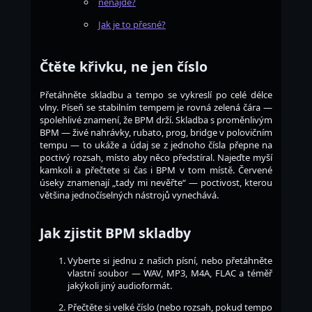
nenajde?
Jak je to přesné?
Čtěte křivku, ne jen číslo
Přetáhněte skladbu a tempo se vykreslí po celé délce
vlny. Píseň se stabilním tempem je rovná zelená čára —
spolehlivé znamení, že BPM drží. Skladba s proměnlivým
BPM — živé nahrávky, rubato, prog, bridge v polovičním
tempu — to ukáže a údaj se z jednoho čísla přepne na
poctivý rozsah, místo aby něco předstíral. Najeďte myší
kamkoli a přečtete si čas i BPM v tom místě. Červené
úseky znamenají „tady mi nevěřte“ — poctivost, kterou
většina jednočíselných nástrojů vynechává.
Jak zjistit BPM skladby
Vyberte si jednu z našich písní, nebo přetáhněte
vlastní soubor — WAV, MP3, M4A, FLAC a téměř
jakýkoli jiný audioformát.
Přečtěte si velké číslo (nebo rozsah, pokud tempo