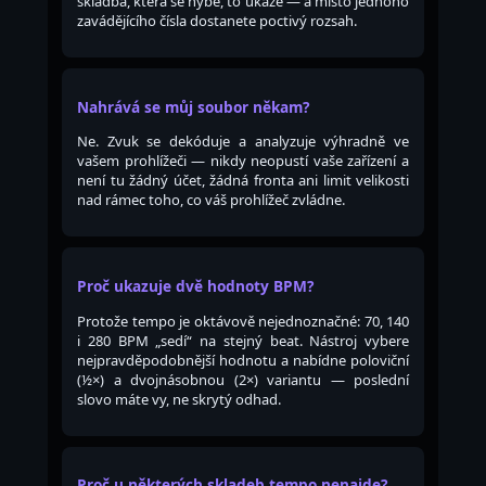
skladba, která se hýbe, to ukáže — a místo jednoho
zavádějícího čísla dostanete poctivý rozsah.
Nahrává se můj soubor někam?
Ne. Zvuk se dekóduje a analyzuje výhradně ve
vašem prohlížeči — nikdy neopustí vaše zařízení a
není tu žádný účet, žádná fronta ani limit velikosti
nad rámec toho, co váš prohlížeč zvládne.
Proč ukazuje dvě hodnoty BPM?
Protože tempo je oktávově nejednoznačné: 70, 140
i 280 BPM „sedí“ na stejný beat. Nástroj vybere
nejpravděpodobnější hodnotu a nabídne poloviční
(½×) a dvojnásobnou (2×) variantu — poslední
slovo máte vy, ne skrytý odhad.
Proč u některých skladeb tempo nenajde?