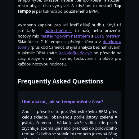
tempo hýbe; ukazatel napíše „tempo kolísá“ a rozsah,
místo aby si číslo vymyslel. A když ani to nestačí,
Tap
tempo
je pár ťuknutí od použitelného BPM.
Vyrobeno kapelou pro lidi, kteří dělají hudbu. Když už
jste tady —
poslechněte si
tu naši, nebo prožeňte
hotový mix
masteringovým nástrojem
a
LUFS metrem
.
Skládáte set? K tempu si přidejte tóninu z
detektoru
tóniny
(plus kód Camelot, stejná analýza bez nahrávání).
A jakmile BPM znáte,
kalkulačka delaye
ho převede na
časy delaye v ms — rovné, tečkované i triolové pro
každou notovou hodnotu.
Frequently Asked Questions
Umí ukázat, jak se tempo mění v čase?
Ano — přesně o to jde. Vykreslí křivku BPM přes
celou skladbu, obarvenou podle jistoty (zelená =
jistota, červená = hádání), takže vidíte, kde píseň
zrychluje, zpomaluje nebo přechází do polovičního
tempa. Skladba se stabilním tempem je rovná čára;