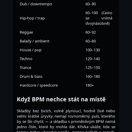
Dub / downtempo
60–90
60–100 (často
Hip-hop / trap
se vnímá
dvojnásobně)
Reggae
60–92
Balady / ambient
60–80
House / pop
100–130
Techno
120–140
Trance
125–150
Drum & bass
160–180
Hardcore / speedcore
180+
Když BPM nechce stát na místě
Skladby bez bicích, volně plynoucí, hodně živé nebo
velmi krátké úryvky nemají rovnoměrný puls, kterého
by se šlo chytit — a skladba s proměnlivým BPM nemá
jedno číslo, které by mohla dát. Křivka ukáže, kde se