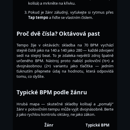
kolísá) a mrkněte na křivku.
Pokud je žánr záludný, vyťukejte si rytmus přes
Tap tempo
a řiďte se vlastním číslem.
Proč dvě čísla? Oktávová past
Tempo žije v oktávách: skladba na 70 BPM vychází
stejně čistě jako na 140 a 140 jako 280 — každé zdvojení
sedí na stejný beat. To je zdaleka největší zdroj špatně
určeného BPM. Nástroj proto nabízí poloviční (½×) a
dvojnásobnou (2×) variantu jako tlačítka — jedním
ťuknutím přepnete údaj na hodnotu, která odpovídá
tomu, co slyšíte.
Typické BPM podle žánru
Hrubá mapa — skutečné skladby kolísají a „pomalý“
žánr v polovičním tempu může vyjít dvojnásobně. Berte
ji jako rychlou kontrolu oktávy, ne jako zákon.
Žánr
Typické BPM