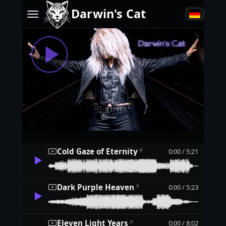
Darwin's Cat
Cold Gaze of Eternity
0:00 / 5:21
↗
Dark Purple Heaven
0:00 / 5:23
↗
Eleven Light Years
0:00 / 8:02
↗