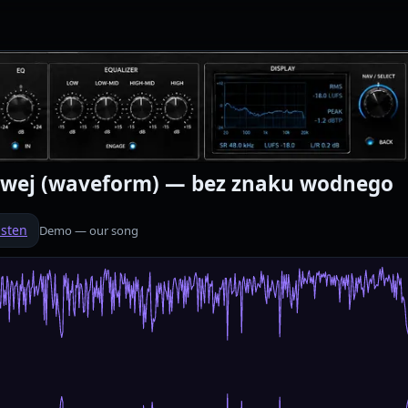
kowej (waveform) — bez znaku wodnego
isten
Demo — our song