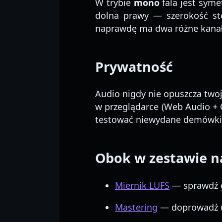
W trybie
mono
fala jest syme
dolna prawy — szerokość ste
naprawdę ma dwa różne kanał
Prywatność
Audio nigdy nie opuszcza twoj
w przeglądarce (Web Audio + 
testować niewydane demówki,
Obok w zestawie n
Miernik LUFS
— sprawdź g
Mastering
— doprowadź ut