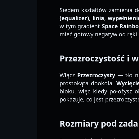
Siedem kształtów zamienia d
(equalizer), linia, wypełnien
w tym gradient
Space Rainb
mieć gotowy negatyw od ręki.
Przezroczystość i w
Włącz
Przezroczysty
— tło ni
prostokąta dookoła.
Wycięci
bloku, więc kiedy położysz 
pokazuje, co jest przezroczyst
Rozmiary pod zada