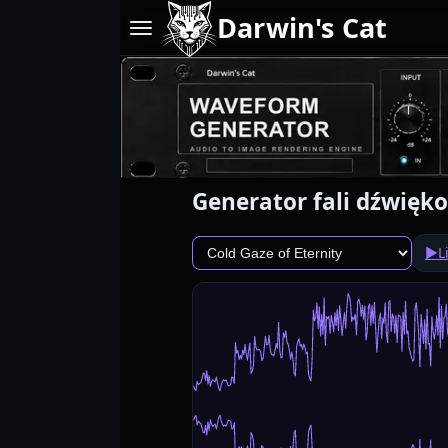
Darwin's Cat
Generator fali dźwię
▶
L