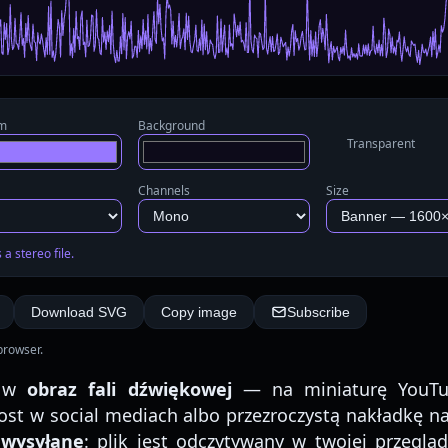
rm
Background
Transparent
Channels
Size
a stereo file.
Download SVG
Copy image
Subscribe
browser.
o w
obraz fali dźwiękowej
— na miniaturę YouTub
ost w social mediach albo przezroczystą nakładkę n
 wysyłane
: plik jest odczytywany w twojej przegląd