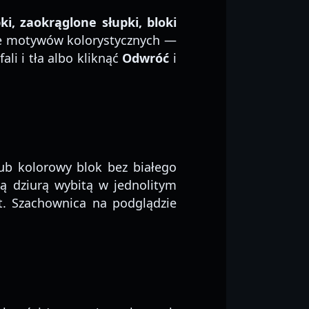
ki, zaokrąglone słupki, bloki
cie motywów kolorystycznych —
li i tła albo kliknąć
Odwróć
i
ub kolorowy blok bez białego
tą dziurą wybitą w jednolitym
t. Szachownica na podglądzie