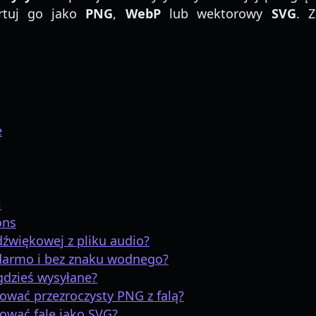
rtuj go jako
PNG
,
WebP
lub wektorowy
SVG
. 
e
i
ons
 dźwiękowej z pliku audio?
darmo i bez znaku wodnego?
gdzieś wysyłane?
wać przezroczysty PNG z falą?
ować falę jako SVG?