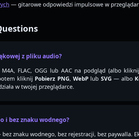
wych
— gitarowe odpowiedzi impulsowe w przeglądar
Questions
iękowej z pliku audio?
, M4A, FLAC, OGG lub AAC na podgląd (albo kliknij
 potem kliknij
Pobierz PNG
,
WebP
lub
SVG
— albo
K
ziała w twojej przeglądarce.
o i bez znaku wodnego?
bez znaku wodnego, bez rejestracji, bez paywalla. Eks