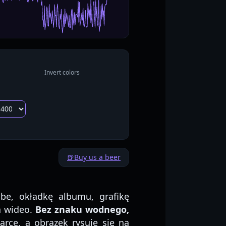
Invert colors
🍺
Buy us a beer
e, okładkę albumu, grafikę
a wideo.
Bez znaku wodnego,
arce, a obrazek rysuje się na