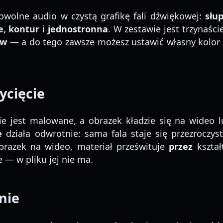
owolne audio w czystą grafikę fali dźwiękowej:
słup
ie, kontur
i
jednostronna
. W zestawie jest trzynaś
ow
— a do tego zawsze możesz ustawić własny kolor fa
ycięcie
e jest malowane, a obrazek kładzie się na wideo l
e
działa odwrotnie: sama fala staje się przezroczys
obrazek na wideo, materiał prześwituje
przez
kształ
e — w pliku jej nie ma.
nie