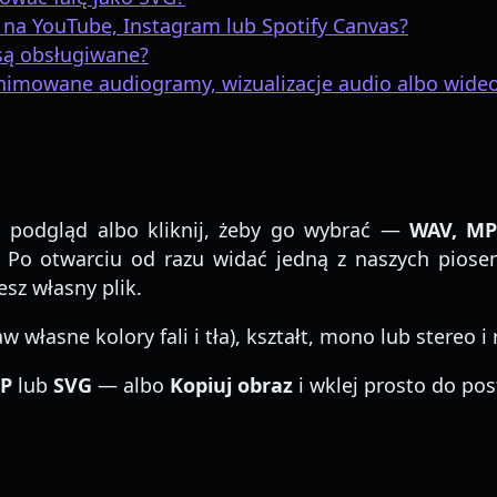
 na YouTube, Instagram lub Spotify Canvas?
 są obsługiwane?
animowane audiogramy, wizualizacje audio albo wide
na podgląd albo kliknij, żeby go wybrać —
WAV, MP
i. Po otwarciu od razu widać jedną z naszych pios
sz własny plik.
 własne kolory fali i tła), kształt, mono lub stereo i
P
lub
SVG
— albo
Kopiuj obraz
i wklej prosto do pos