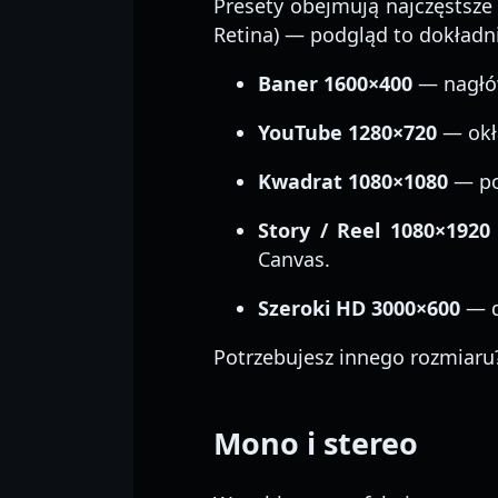
Presety obejmują najczęstsze 
Retina) — podgląd to dokładni
Baner 1600×400
— nagłów
YouTube 1280×720
— okł
Kwadrat 1080×1080
— po
Story / Reel 1080×1920
Canvas.
Szeroki HD 3000×600
— d
Potrzebujesz innego rozmiaru
Mono i stereo