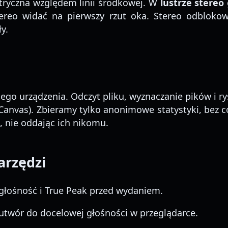
tryczna względem linii środkowej. W
lustrze stereo
reo widać na pierwszy rzut oka. Stereo odblokowu
y.
ego urządzenia. Odczyt pliku, wyznaczanie pików i r
Canvas). Zbieramy tylko anonimowe statystyki, bez c
 nie oddając ich nikomu.
arzędzi
łośność i True Peak przed wydaniem.
wór do docelowej głośności w przeglądarce.