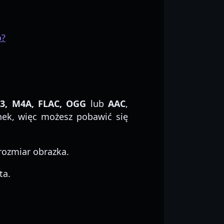
o?
3, M4A, FLAC, OGG
lub
AAC
,
enek, więc możesz pobawić się
 rozmiar obrazka.
ta.