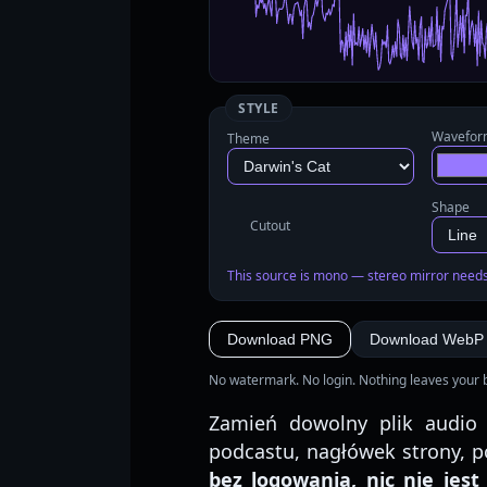
STYLE
Wavefo
Theme
Shape
Cutout
This source is mono — stereo mirror needs 
Download PNG
Download WebP
No watermark. No login. Nothing leaves your 
Zamień dowolny plik audi
podcastu, nagłówek strony, p
bez logowania, nic nie jest