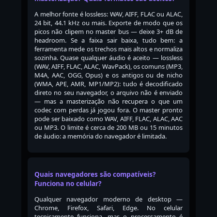
A melhor fonte é lossless: WAV, AIFF, FLAC ou ALAC,
24 bit, 44.1 kHz ou mais. Exporte de modo que os
picos não clipem no master bus — deixe 3+ dB de
headroom. Se a faixa sair baixa, tudo bem: a
ferramenta mede os trechos mais altos e normaliza
sozinha. Quase qualquer áudio é aceito — lossless
(WAV, AIFF, FLAC, ALAC, WavPack), os comuns (MP3,
M4A, AAC, OGG, Opus) e os antigos ou de nicho
(WMA, APE, AMR, MP1/MP2): tudo é decodificado
direto no seu navegador, o arquivo não é enviado
— mas a masterização não recupera o que um
codec com perdas já jogou fora. O master pronto
pode ser baixado como WAV, AIFF, FLAC, ALAC, AAC
ou MP3. O limite é cerca de 200 MB ou 15 minutos
de áudio: a memória do navegador é limitada.
Quais navegadores são compatíveis?
Funciona no celular?
Qualquer navegador moderno de desktop —
Chrome, Firefox, Safari, Edge. No celular
tecnicamente funciona, mas o processamento é