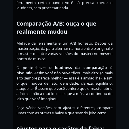
ferramenta certa quando você só precisa checar o
loudness, sem processar nada.
Comparação A/B: ouça o que
realmente mudou
Metade da ferramenta é um A/B honesto. Depois da
masterização, dá para alternar na hora entre o original e
o master (e entre várias versões do master) no mesmo
ponto da música.
O ponto-chave:
o loudness da comparação é
nivelado
. Assim você não ouve “ficou mais alto” (o mais
alto sempre parece melhor — essa é a armadilha), e sim
o que mudou de fato: densidade, clareza, equilíbrio,
ataque, ar. É assim que você confere que o master abriu
a faixa, e não a mutilou — e que a música continuou do
jeito que você imaginou.
Faça várias versões com ajustes diferentes, compare
umas com as outras e baixe a que soar do jeito certo.
Ajustes para o caráter da faixa: