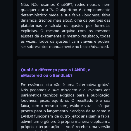
Não. Não usamos ChatGPT, redes neurais nem
qualquer outra IA. O algoritmo é completamente
determinístico: mede a sua faixa (loudness, faixa
dinâmica, trechos mais altos), olha os padrões das
plataformas e calcula os ajustes por fórmulas
explícitas. O mesmo arquivo com os mesmos
ajustes dá exatamente o mesmo resultado, todas
as vezes. Todos os ajustes ficam visíveis e podem
ser sobrescritos manualmente no bloco Advanced.
Qual é a diferença para o LANDR, o
eMastered ou o BandLab?
Em essência, isto não é uma “alternativa grátis”.
Nós pegamos a
sua
mixagem e a levamos aos
parâmetros técnicos exigidos para a publicação:
loudness, picos, equilíbrio. O resultado é a sua
faixa, com o mesmo som, estilo e voz — só que
pronta para o lançamento. Serviços de IA como o
LANDR funcionam de outro jeito: analisam a faixa,
adivinham o gênero à própria maneira e aplicam a
própria interpretação — você recebe uma versão