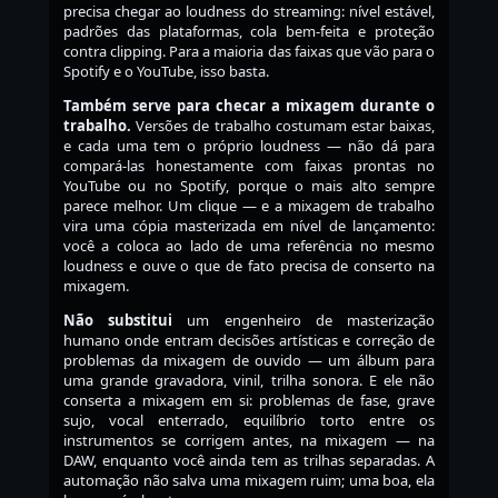
precisa chegar ao loudness do streaming: nível estável,
padrões das plataformas, cola bem-feita e proteção
contra clipping. Para a maioria das faixas que vão para o
Spotify e o YouTube, isso basta.
Também serve para checar a mixagem durante o
trabalho.
Versões de trabalho costumam estar baixas,
e cada uma tem o próprio loudness — não dá para
compará-las honestamente com faixas prontas no
YouTube ou no Spotify, porque o mais alto sempre
parece melhor. Um clique — e a mixagem de trabalho
vira uma cópia masterizada em nível de lançamento:
você a coloca ao lado de uma referência no mesmo
loudness e ouve o que de fato precisa de conserto na
mixagem.
Não substitui
um engenheiro de masterização
humano onde entram decisões artísticas e correção de
problemas da mixagem de ouvido — um álbum para
uma grande gravadora, vinil, trilha sonora. E ele não
conserta a mixagem em si: problemas de fase, grave
sujo, vocal enterrado, equilíbrio torto entre os
instrumentos se corrigem antes, na mixagem — na
DAW, enquanto você ainda tem as trilhas separadas. A
automação não salva uma mixagem ruim; uma boa, ela