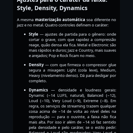
Style, Density, Dynamics
A mesma
masterização automática
soa diferente no
jazz e no metal. Quatro controles definem o caráter:
Style
— ajustes de partida para o gênero: onde
cortar o grave, com que rapidez a compressão
reage, quão densa ela fica. Metal e Electronic são
mais rápidos e duros; Jazz e Country, mais suaves
e arejados; Pop e Rock ficam no meio.
Density
— com que firmeza o compressor glue
segura a mixagem: Light (cola leve), Medium,
Heavy (nivelamento denso). Dá para desligar por
completo.
Dynamics
— densidade e loudness gerais:
Dynamic (−14 LUFS, natural), Balanced (−12),
Loud (−10), Very Loud (−9), Extreme (−8). Em
regra, os serviços de streaming trazem qualquer
coisa acima de −14 de volta ao nível deles na
reprodução — para o ouvinte, a faixa não fica
mais alta. Por isso ir além de −14 só faz sentido
pela densidade e pelo caráter, se o estilo pedir:
Balanced e Loud são moderados; Very Loud e