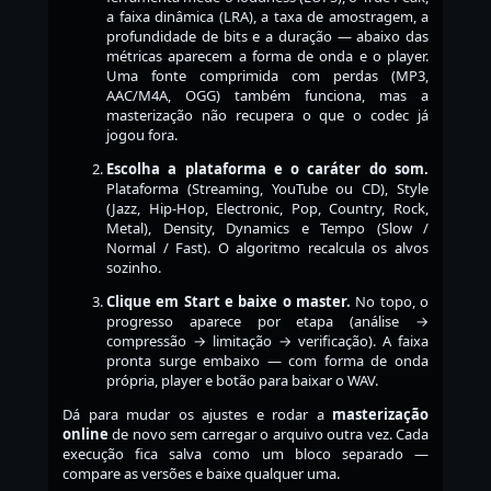
a faixa dinâmica (LRA), a taxa de amostragem, a
profundidade de bits e a duração — abaixo das
métricas aparecem a forma de onda e o player.
Uma fonte comprimida com perdas (MP3,
AAC/M4A, OGG) também funciona, mas a
masterização não recupera o que o codec já
jogou fora.
Escolha a plataforma e o caráter do som.
Plataforma (Streaming, YouTube ou CD), Style
(Jazz, Hip-Hop, Electronic, Pop, Country, Rock,
Metal), Density, Dynamics e Tempo (Slow /
Normal / Fast). O algoritmo recalcula os alvos
sozinho.
Clique em Start e baixe o master.
No topo, o
progresso aparece por etapa (análise →
compressão → limitação → verificação). A faixa
pronta surge embaixo — com forma de onda
própria, player e botão para baixar o WAV.
Dá para mudar os ajustes e rodar a
masterização
online
de novo sem carregar o arquivo outra vez. Cada
execução fica salva como um bloco separado —
compare as versões e baixe qualquer uma.