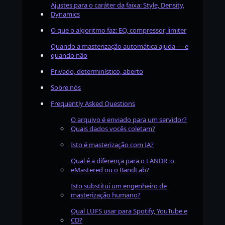
Ajustes para o caráter da faixa: Style, Density,
Dynamics
O que o algoritmo faz: EQ, compressor, limiter
Quando a masterização automática ajuda — e
quando não
Privado, determinístico, aberto
Sobre nós
Frequently Asked Questions
O arquivo é enviado para um servidor?
Quais dados vocês coletam?
Isto é masterização com IA?
Qual é a diferença para o LANDR, o
eMastered ou o BandLab?
Isto substitui um engenheiro de
masterização humano?
Qual LUFS usar para Spotify, YouTube e
CD?