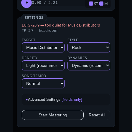
0:00 / 5:21
ST
M
SETTINGS
LUFS -20.9 — too quiet for Music Distributors
TP -5.7 — headroom
TARGET
STYLE
DENSITY
DYNAMICS
SONG TEMPO
Advanced Settings
[Nerds only]
▸
Start Mastering
Reset All