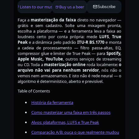
🎧 Listen to our music
🍺
Buy us a beer
Subscribe
Faça a
masterização da faixa
direto no navegador —
grátis e sem cadastro. Solte uma mixagem pronta,
escolha a plataforma — e a ferramenta leva a faixa ao
loudness certo por conta própria: mede
LUFS
,
True
Peak
e a dinâmica pelo padrão
ITU-R BS.1770
e monta
a cadeia de processamento — filtro passa-altas, EQ,
compressor glue e limiter de True Peak — para
Spotify,
Apple Music, YouTube
, outros serviços de streaming
ou CD. Toda a
masterização online
roda localmente:
o
arquivo não vai para nenhum servidor
, nós não o
vemos nem armazenamos. E isto não é rede neural — o
algoritmo é determinístico, aberto e previsível.
Table of Contents
História da ferramenta
Como masterizar uma faixa em três passos
Alvos: plataformas, LUFS e True Peak
Comparação A/B: ouça o que realmente mudou