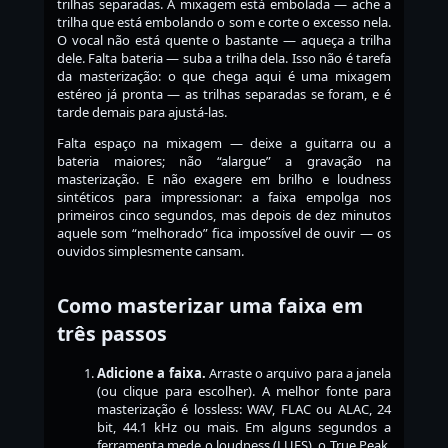
trilhas separadas. A mixagem está embolada — ache a
trilha que está embolando o som e corte o excesso nela.
O vocal não está quente o bastante — aqueça a trilha
dele. Falta bateria — suba a trilha dela. Isso não é tarefa
da masterização: o que chega aqui é uma mixagem
estéreo já pronta — as trilhas separadas se foram, e é
tarde demais para ajustá-las.
Falta espaço na mixagem — deixe a guitarra ou a
bateria maiores; não “alargue” a gravação na
masterização. E não exagere em brilho e loudness
sintéticos para impressionar: a faixa empolga nos
primeiros cinco segundos, mas depois de dez minutos
aquele som “melhorado” fica impossível de ouvir — os
ouvidos simplesmente cansam.
Como masterizar uma faixa em
três passos
Adicione a faixa.
Arraste o arquivo para a janela
(ou clique para escolher). A melhor fonte para
masterização é lossless: WAV, FLAC ou ALAC, 24
bit, 44.1 kHz ou mais. Em alguns segundos a
ferramenta mede o loudness (LUFS), o True Peak,