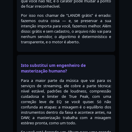
que você não fez, e o caráter pode mudar a ponto
de ficar irreconhecível.
Por isso nos chamar de “LANDR grátis” é errado:
fazemos outra coisa — e, se preservar a sua
intenção importa para você, fazemos melhor. Além
disso: grátis e sem cadastro, o arquivo não vai para
nenhum servidor, o algoritmo é determinístico e
transparente, e o motor é aberto.
Isto substitui um engenheiro de
masterização humano?
Para a maior parte da música que vai para os
serviços de streaming, ele cobre a parte técnica:
nível estável, padrões de loudness, compressão
cuidadosa e limiter de True Peak, com uma
correção leve de EQ se você quiser. Só não
confunda as etapas: a mixagem é o equilíbrio dos
instrumentos dentro da faixa e acontece antes, na
DAW; a masterização trabalha com a mixagem
estéreo pronta, como um todo.
Se você está fazendo um álbum para uma grande