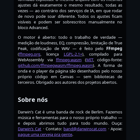
ajustes dá exatamente o mesmo resultado, todas as
vezes — ao contrário dos serviços de IA, em que rodar
de novo pode soar diferente. Todos os ajustes ficam
visíveis e podem ser sobrescritos manualmente no
bloco Advanced.
O motor é aberto: todo o trabalho de verdade —
medição de loudness, EQ, compressão, limitação de True
Peak, codificação de WAV — é feito pelo
FFmpeg
(
ffmpeg.org
, licença
LGPL-2.1+
), compilado para
WebAssembly via
ffmpeg.wasm
(
MIT
, código-fonte:
github.com/ffmpegwasm/ffmpeg.wasm
). A forma de
onda e o player da página são desenhados pelo nosso
próprio código em Canvas — sem bibliotecas de
terceiros. Obrigado aos autores dos projetos abertos.
Sobre nós
Darwin’s Cat é uma banda de rock de Berlim. Fazemos
música e ferramentas para o nosso próprio trabalho —
e depois abrimos tudo para todo mundo. Ouça:
Darwin’s Cat
· Contato:
band@darwinscat.com
· Apoie:
pague uma cerveja pra gente
.