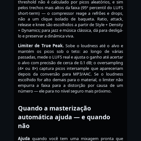
threshold não é calculado por picos aleatórios, e sim
pelos trechos mais altos da faixa (95º percentil do LUFS
short-term) — o compressor reage a refrões e drops,
não a um clique isolado de baqueta. Ratio, attack,
release e knee são escolhidos a partir de Style + Density
+ Dynamics; para jazz e música clássica, dá para desligá-
lo e preservar a dinâmica viva.
Limiter de True Peak.
Sobe o loudness até o alvo e
mantém os picos sob o teto: ao longo de várias
passadas, mede o LUFS real e ajusta o ganho até acertar
o alvo com precisão de cerca de 0.1 dB; o oversampling
(4× ou 8×) captura picos intersample que apareceriam
depois da conversão para MP3/AAC. Se o loudness
escolhido for alto demais para o material, o limiter não
empurra a faixa para a distorção por causa de um
número — ele para no nível seguro mais próximo.
Quando a masterização
automática ajuda — e quando
não
Ajuda
quando você tem uma mixagem pronta que