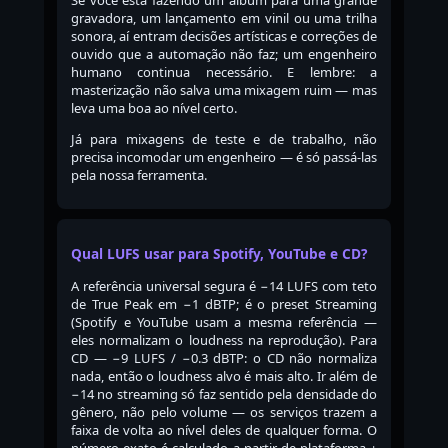
gravadora, um lançamento em vinil ou uma trilha
sonora, aí entram decisões artísticas e correções de
ouvido que a automação não faz; um engenheiro
humano continua necessário. E lembre: a
masterização não salva uma mixagem ruim — mas
leva uma boa ao nível certo.
Já para mixagens de teste e de trabalho, não
precisa incomodar um engenheiro — é só passá-las
pela nossa ferramenta.
Qual LUFS usar para Spotify, YouTube e CD?
A referência universal segura é −14 LUFS com teto
de True Peak em −1 dBTP; é o preset Streaming
(Spotify e YouTube usam a mesma referência —
eles normalizam o loudness na reprodução). Para
CD — −9 LUFS / −0.3 dBTP: o CD não normaliza
nada, então o loudness alvo é mais alto. Ir além de
−14 no streaming só faz sentido pela densidade do
gênero, não pelo volume — os serviços trazem a
faixa de volta ao nível deles de qualquer forma. O