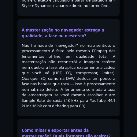
número exato é calculado a partir de plataforma +
Style + Dynamics e aparece direto no formulário.
A masterização no navegador estraga a
qualidade, a fase ou o estéreo?
Não há nada de “navegador” no mau sentido: o
processamento é feito pelo mesmo FFmpeg das
ferramentas offline, em qualidade total. A
masterização não reconstrói a imagem estéreo
nem quebra a fase: ela aplica exatamente a cadeia
que você vê (HPF, EQ, compressor, limiter).
Qualquer EQ, como na DAW, desloca um pouco a
fase nas bandas que toca — isso é processamento
normal, não defeito. A ferramenta só muda a taxa
de amostragem se você mesmo escolher outro
Sample Rate de saída (48 kHz para YouTube, 44.1
kHz / 16 bit com dithering para CD).
Como mixar e exportar antes da
masterização? Quais formatos são aceitos?