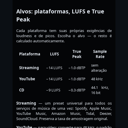
Alvos: plataformas, LUFS e True
Peak
Cada plataforma tem suas próprias exigências de
loudness e de picos. Escolha o alvo — o resto é
calculado automaticamente.
True
Sample
Plataforma
LUFS
Peak
Rate
sem
Streaming
−14 LUFS
−1.0 dBTP
alteração
YouTube
−14 LUFS
−1.0 dBTP
48 kHz
44.1 kHz,
CD
−9 LUFS
−0.3 dBTP
16 bit
Streaming
— um preset universal para todos os
serviços de música de uma vez: Spotify, Apple Music,
YouTube Music, Amazon Music, Tidal, Deezer,
SoundCloud. Preserva a taxa de amostragem original.
YouTube
— para vídeo; converte para 48 kHz, o padrão