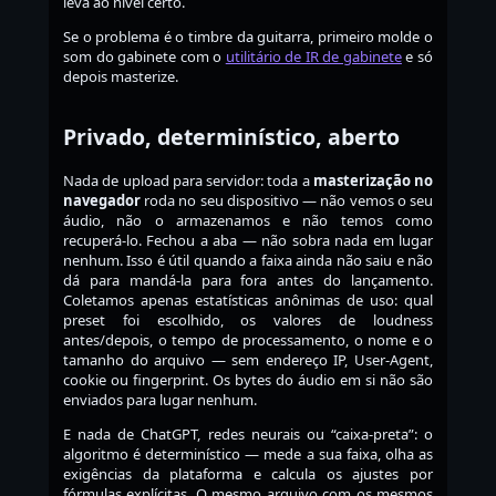
leva ao nível certo.
Se o problema é o timbre da guitarra, primeiro molde o
som do gabinete com o
utilitário de IR de gabinete
e só
depois masterize.
Privado, determinístico, aberto
Nada de upload para servidor: toda a
masterização no
navegador
roda no seu dispositivo — não vemos o seu
áudio, não o armazenamos e não temos como
recuperá-lo. Fechou a aba — não sobra nada em lugar
nenhum. Isso é útil quando a faixa ainda não saiu e não
dá para mandá-la para fora antes do lançamento.
Coletamos apenas estatísticas anônimas de uso: qual
preset foi escolhido, os valores de loudness
antes/depois, o tempo de processamento, o nome e o
tamanho do arquivo — sem endereço IP, User-Agent,
cookie ou fingerprint. Os bytes do áudio em si não são
enviados para lugar nenhum.
E nada de ChatGPT, redes neurais ou “caixa-preta”: o
algoritmo é determinístico — mede a sua faixa, olha as
exigências da plataforma e calcula os ajustes por
fórmulas explícitas. O mesmo arquivo com os mesmos