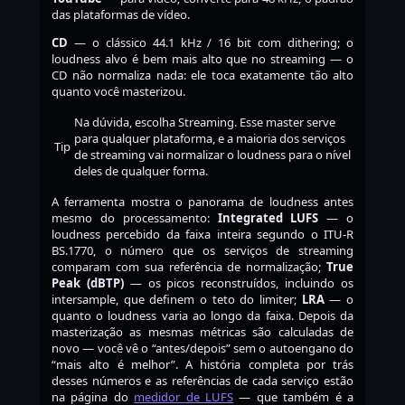
das plataformas de vídeo.
CD
— o clássico 44.1 kHz / 16 bit com dithering; o
loudness alvo é bem mais alto que no streaming — o
CD não normaliza nada: ele toca exatamente tão alto
quanto você masterizou.
Na dúvida, escolha Streaming. Esse master serve
para qualquer plataforma, e a maioria dos serviços
Tip
de streaming vai normalizar o loudness para o nível
deles de qualquer forma.
A ferramenta mostra o panorama de loudness antes
mesmo do processamento:
Integrated LUFS
— o
loudness percebido da faixa inteira segundo o ITU-R
BS.1770, o número que os serviços de streaming
comparam com sua referência de normalização;
True
Peak (dBTP)
— os picos reconstruídos, incluindo os
intersample, que definem o teto do limiter;
LRA
— o
quanto o loudness varia ao longo da faixa. Depois da
masterização as mesmas métricas são calculadas de
novo — você vê o “antes/depois” sem o autoengano do
“mais alto é melhor”. A história completa por trás
desses números e as referências de cada serviço estão
na página do
medidor de LUFS
— que também é a