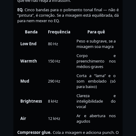
que ele não reaja a infrassom.
EQ.
Cinco bandas para o polimento tonal final — não é
“pintura”, é correção. Se a mixagem está equilibrada, dá
para nem mexer no EQ.
Banda
Frequência
Para quê
Peso e subgrave, se a
Low End
80 Hz
mixagem soa magra
Corpo e
Warmth
150 Hz
preenchimento nos
médios-graves
Corta a “lama” e o
Mud
290 Hz
som embolado (só
para baixo)
Clareza e
Brightness
8 kHz
inteligibilidade do
vocal
Ar e abertura nos
Air
12 kHz
agudos
Compressor glue.
Cola a mixagem e adiciona punch. O